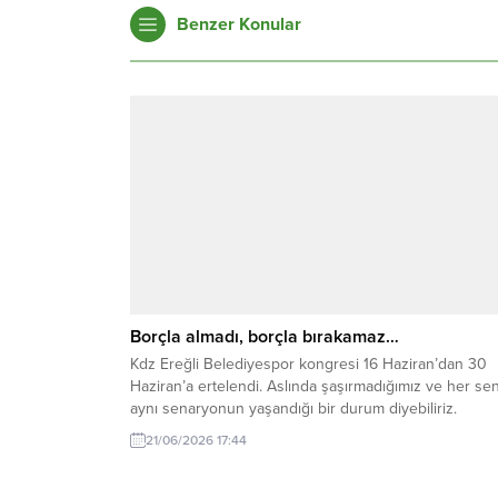
Benzer Konular
Borçla almadı, borçla bırakamaz…
Kdz Ereğli Belediyespor kongresi 16 Haziran’dan 30
Haziran’a ertelendi. Aslında şaşırmadığımız ve her se
aynı senaryonun yaşandığı bir durum diyebiliriz.
21/06/2026 17:44