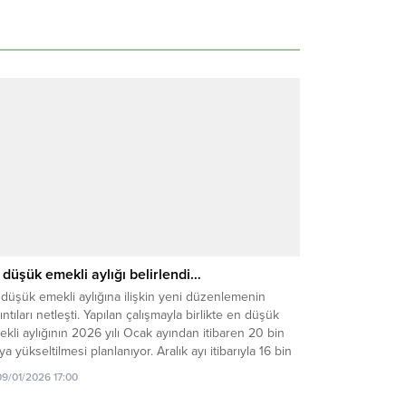
 düşük emekli aylığı belirlendi…
düşük emekli aylığına ilişkin yeni düzenlemenin
ıntıları netleşti. Yapılan çalışmayla birlikte en düşük
kli aylığının 2026 yılı Ocak ayından itibaren 20 bin
aya yükseltilmesi planlanıyor. Aralık ayı itibarıyla 16 bin
 lira olan en düşük emekli maaşı, yalnızca mevcut
09/01/2026 17:00
lasyon farkı olan yüzde 12,19’un yansıtılması halinde
bin 839...