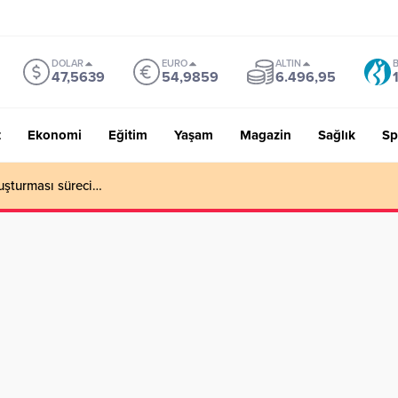
DOLAR
EURO
ALTIN
B
47,5639
54,9859
6.496,95
t
Ekonomi
Eğitim
Yaşam
Magazin
Sağlık
Sp
uşturması süreci…