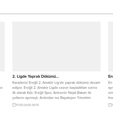
2. Ligde Yaprak Dökümü…
En
Karadeniz Ereğli 2. Amatör Lig’de yaprak dökümü devam
En 
ne
ediyor. Ereğli 2. Amatör Ligde sezon başladıktan sonra
ayr
ilk olarak Kdz. Ereğli Spor, Antrenör Nejat Bakan ile
eme
yollarını ayırmıştı. Ardından ise Bayatspor Yönetimi
lir
Antrenör Görkem Özmen ile yollarını ayırma kararı aldı.
881
17/05/2026 00:15
Sezon tamamlanmadan yaprak dökümüne bir yenisi
enf
daha eklendi. Sezonu istediği yerde...
18 