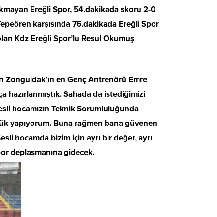
rakmayan Ereğli Spor, 54.dakikada skoru 2-0
Tepeören karşısında 76.dakikada Ereğli Spor
olan Kdz Ereğli Spor’lu Resul Okumuş
yan Zonguldak’ın en Genç Antrenörü Emre
ça hazırlanmıştık. Sahada da istediğimizi
esli hocamızın Teknik Sorumluluğunda
enörlük yapıyorum. Buna rağmen bana güvenen
 hocamda bizim için ayrı bir değer, ayrı
spor deplasmanına gidecek.