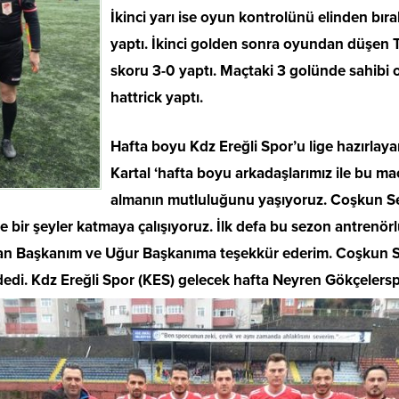
İkinci yarı ise oyun kontrolünü elinden bı
yaptı. İkinci golden sonra oyundan düşen 
skoru 3-0 yaptı. Maçtaki 3 golünde sahibi 
hattrick yaptı.
Hafta boyu Kdz Ereğli Spor’u lige hazırla
Kartal ‘hafta boyu arkadaşlarımız ile bu ma
almanın mutluluğunu yaşıyoruz. Coşkun S
mize bir şeyler katmaya çalışıyoruz. İlk defa bu sezon antr
 Başkanım ve Uğur Başkanıma teşekkür ederim. Coşkun Sesli
 dedi. Kdz Ereğli Spor (KES) gelecek hafta Neyren Gökçeler