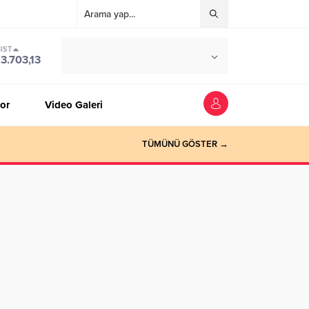
IST
°C
ZONGULDAK
13.703,13
PARÇALI BULUTLU
or
Video Galeri
TÜMÜNÜ GÖSTER →