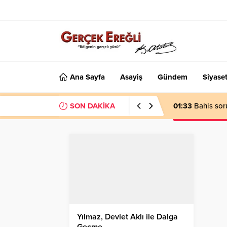
Ana Sayfa
Asayiş
Gündem
Siyase
SON DAKİKA
01:33
Bahis sor
Yılmaz, Devlet Aklı ile Dalga
Geçme…