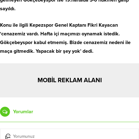
gelmeyen Gökçebeyspor ise 19.haftada 3-0 hükmen galip
sayıldı.
Konu ile ilgili Kepezspor Genel Kaptanı Fikri Kayacan
‘cenazemiz vardı. Hafta içi maçımızı oynamak istedik.
Gökçebeyspor kabul etmemiş. Bizde cenazemiz nedeni ile
maça gitmedik. Yapacak bir şey yok’ dedi.
MOBİL REKLAM ALANI
Yorumlar