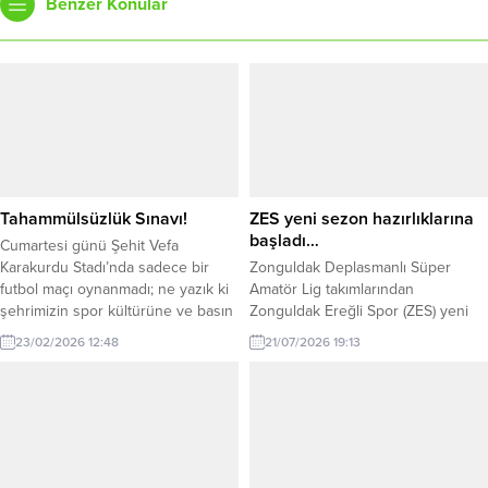
Benzer Konular
Tahammülsüzlük Sınavı!
ZES yeni sezon hazırlıklarına
başladı…
Cumartesi günü Şehit Vefa
Karakurdu Stadı’nda sadece bir
Zonguldak Deplasmanlı Süper
futbol maçı oynanmadı; ne yazık ki
Amatör Lig takımlarından
şehrimizin spor kültürüne ve basın
Zonguldak Ereğli Spor (ZES) yeni
ahlakına gölge düşüren bir
sezon hazırlıklarına başladı. İlk
23/02/2026 12:48
21/07/2026 19:13
“tahammülsüzlük” sınavı verildi.
olarak 2026-2027 sezonu için
Kdz. Ereğli Belediyespor ile 52
Antrenör Önder Seviç ile anlaşan
Orduspor arasındaki mücadelenin
Zonguldak Ereğli Spor, yeni sezon
82. dakikasında yaşananlar, skor
çalışmalarını start verdiğini açıkladı.
tabelasındaki rakamlardan çok daha
Zonguldak Ereğli Spor Transfer
vahim bir tabloyu önümüze koydu.
Komitesi Başkanı Umut Yüksel
Gazetemiz imtiyaz sahibi...
Kuru ‘yeni sezonda antrenörümüz