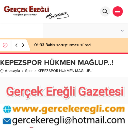
°C
ZONGULDAK
AZ BULUTLU
01:33
Bahis soruşturması süreci…
KEPEZSPOR HÜKMEN MAĞLUP..!
Anasayfa
Spor
KEPEZSPOR HÜKMEN MAĞLUP..!