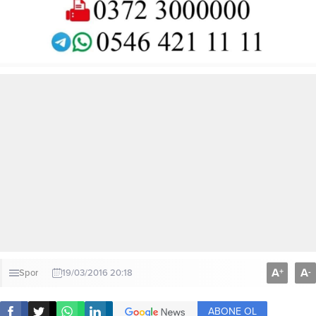
A
A
+
-
Spor
19/03/2016 20:18
ABONE OL