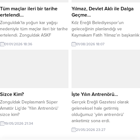
Önder Sevinç ile yola devam...
Tüm maçlar ileri bir tarihe
Yılmaz, Devlet Aklı ile Dalga
ertelendi…
Geçme…
Zonguldak’ta yoğun kar yağışı
Kdz Ereğli Belediyespor’un
nedeniyle tüm maçlar ileri bir tarihe
geleceğinin planlandığı ve
ertelendi. Zonguldak ASKF
Kaymakam Fatih Yılmaz’ın başkanlık
yönetimi, Zonguldak’ta yoğun kar
ettiği toplantıya katılımın yüksek
01/01/2026 18:36
01/08/2026 18:07
yağışı ve sahaların karla kaplı
olması mutluluk vericiydi.
olması nedeniyle 2 ve 7 Ocak 2026
tarihlerinde oynanacak olan tüm
maçları ileri bir tarihe ertelendiğini
duyurdu. ASKF’den yapılan
açıklama şu şekilde: ” İlimiz ve
ilçelerinde devam eden...
Sizce Kim?
İşte Yılın Antrenörü…
Zonguldak Deplasmanlı Süper
Gerçek Ereğli Gazetesi olarak
Amatör Lig'de 'Yılın Antrenörü'
geleneksel hale getirmiş
sizce kim?
olduğumuz 'yılın antrenörü'
anketimiz sona erdi.
19/05/2026 21:34
21/05/2026 23:27