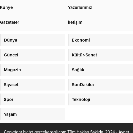
Künye
Yazarlarımız
Gazeteler
İletişim
Dünya
Ekonomi
Güncel
Kültür-Sanat
Magazin
Sağlık
Siyaset
SonDakika
Spor
Teknoloji
Yaşam
Copyright by (c) gercekeregli.com Tüm Hakları Saklıdır. 2024 - Aynet