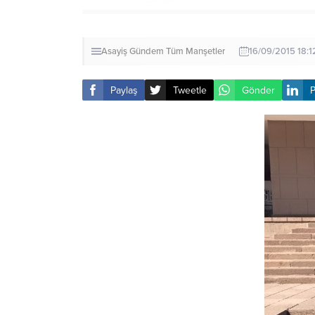
Asayiş
Gündem
Tüm Manşetler
16/09/2015 18:1
Paylaş
Tweetle
Gönder
P