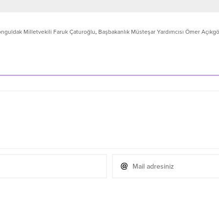
onguldak Milletvekili Faruk Çaturoğlu
,
Başbakanlık Müsteşar Yardımcısı Ömer Açıkg