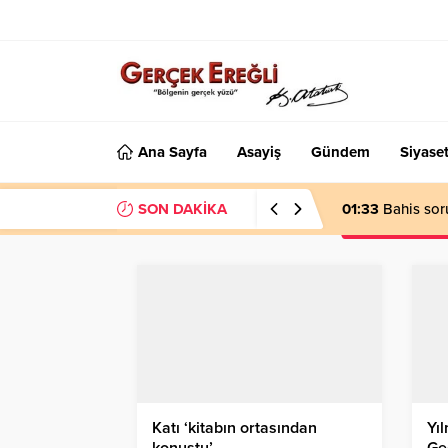
Ana Sayfa
Asayiş
Gündem
Siyase
SON DAKİKA
01:33
Bahis sor
Katı ‘kitabın ortasından
Yıl
konuştu’…
Ge