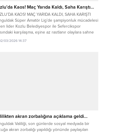
zlu’da Kaos! Maç Yarıda Kaldı, Saha Karıştı…
ZLU’DA KAOS! MAÇ YARIDA KALDI, SAHA KARIŞTI
nguldak Süper Amatör Lig’de şampiyonluk mücadelesi
en lider Kozlu Belediyespor ile Sefercikspor
sındaki karşılaşma, eşine az rastlanır olaylara sahne
u. Kırmızı kartlar, hakeme tepki ve oyuncu sayısının
02/03/2026 14:37
a düşmesiyle maç 49. dakikada tatil edildi. Kozlu
hası’nda dün (1 Mart Pazar) oynanan müsabaka,
bolun...
lilikten akran zorbalığına açıklama geldi…
guldak Valiliği, son günlerde sosyal medyada bir
uğa akran zorbalığı yapıldığı yönünde paylaşılan