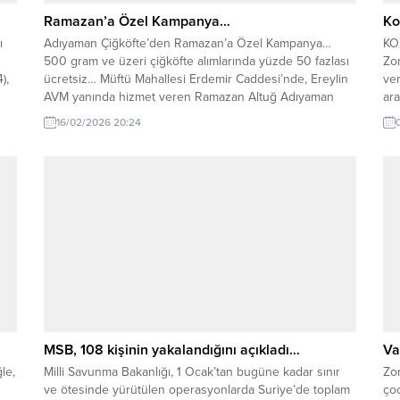
Ramazan’a Özel Kampanya…
Ko
ı
Adıyaman Çiğköfte’den Ramazan’a Özel Kampanya…
KO
500 gram ve üzeri çiğköfte alımlarında yüzde 50 fazlası
Zo
),
ücretsiz… Müftü Mahallesi Erdemir Caddesi’nde, Ereylin
ver
AVM yanında hizmet veren Ramazan Altuğ Adıyaman
ara
Öte
Çiğköfte, Ramazan ayı boyunca 500 gram ve üzeri
old
16/02/2026 20:24
alımlarda %50 fazlasını bedava veriyor. Zonguldak’ın
6’y
si
Karadeniz Ereğli ilçesinde faaliyet gösteren Ramazan
Sa
Altuğ Adıyaman Çiğköfte,...
fut
MSB, 108 kişinin yakalandığını açıkladı…
Va
le,
Milli Savunma Bakanlığı, 1 Ocak’tan bugüne kadar sınır
Zon
ve ötesinde yürütülen operasyonlarda Suriye’de toplam
çoc