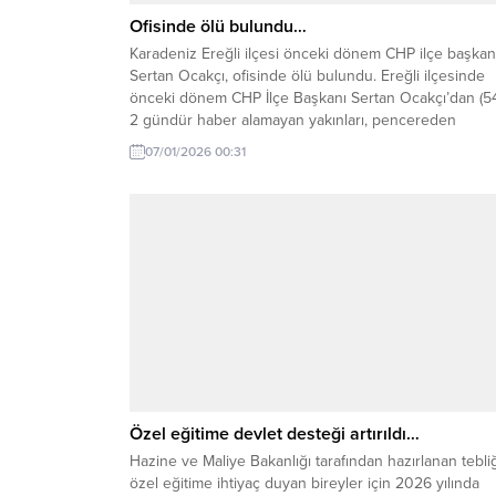
Ofisinde ölü bulundu…
Karadeniz Ereğli ilçesi önceki dönem CHP ilçe başkan
Sertan Ocakçı, ofisinde ölü bulundu. Ereğli ilçesinde
önceki dönem CHP İlçe Başkanı Sertan Ocakçı’dan (54
2 gündür haber alamayan yakınları, pencereden
girdikleri ofisinde Ocakçı’nın cansız bedenini buldu. 
07/01/2026 00:31
yandan köpeği ‘Miço’nun kapının önünde sakince
beklediği görüldü. Olay, Orhanlar Mahallesi Yalı Cadde
üzerinde...
Özel eğitime devlet desteği artırıldı…
Hazine ve Maliye Bakanlığı tarafından hazırlanan tebliğ
özel eğitime ihtiyaç duyan bireyler için 2026 yılında