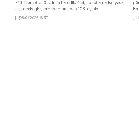
743 kilometre tünelin imha edildiğini, hudutlarda ise yasa
gör
dışı geçiş girişimlerinde bulunan 108 kişinin
Ere
yakalandığını açıkladı. Milli Savunma Bakanlığı (MSB),
ayı
08/01/2026 13:57
Haftalık Basın Bilgilendirme Toplantısı’nda 2026 yılının
öğr
başından bugüne kadar yürütülen görev ve faaliyetleri
öğr
paylaştı. Bakanlık Basın...
yen