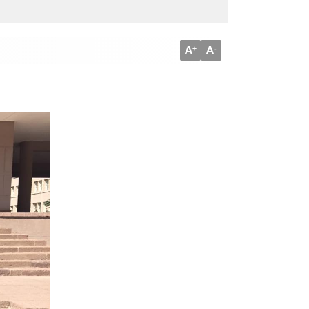
A
A
+
-