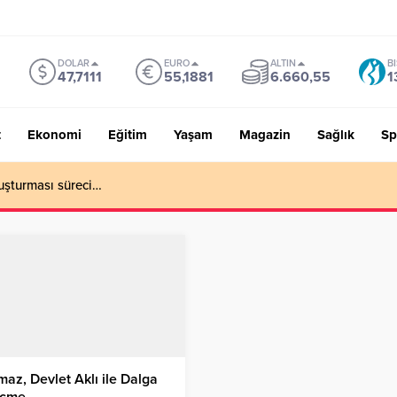
DOLAR
EURO
ALTIN
B
47,7111
55,1881
6.660,55
1
t
Ekonomi
Eğitim
Yaşam
Magazin
Sağlık
Sp
uşturması süreci…
maz, Devlet Aklı ile Dalga
çme…