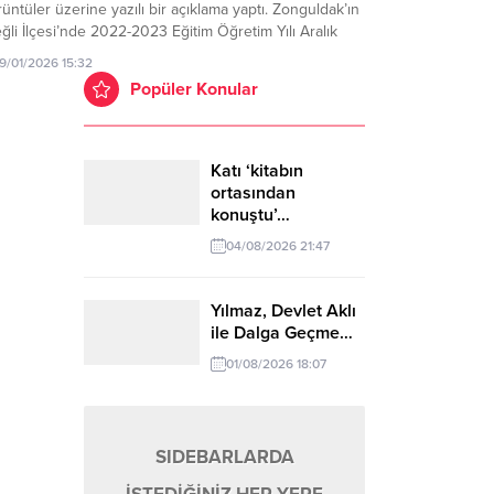
üntüler üzerine yazılı bir açıklama yaptı. Zonguldak’ın
ğli İlçesi’nde 2022-2023 Eğitim Öğretim Yılı Aralık
nda, Kdz. Ereğli Mesleki ve Teknik Anadolu Lisesinde
19/01/2026 15:32
enim gören bir öğrencinin, aynı sınıftaki bir grup
Popüler Konular
enci tarafından akran zorbalığına uğradığı görüntüler,
iden...
Katı ‘kitabın
ortasından
konuştu’…
04/08/2026 21:47
Yılmaz, Devlet Aklı
ile Dalga Geçme…
01/08/2026 18:07
SIDEBARLARDA