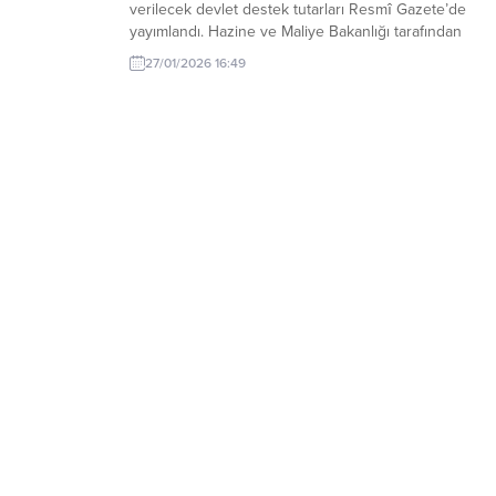
verilecek devlet destek tutarları Resmî Gazete’de
yayımlandı. Hazine ve Maliye Bakanlığı tarafından
hazırlanan “2026 Yılı Özel Eğitime İhtiyaç Duyan
27/01/2026 16:49
Bireylere Verilecek Eğitim Desteği Tutarlarına İlişkin
Tebliğ”, bugünkü Resmi Gazete’de yayımlanarak
yürürlüğe girdi. Buna göre, özel...