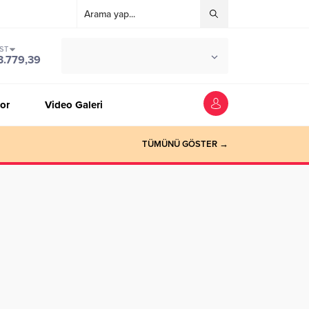
IST
°C
ZONGULDAK
3.779,39
PARÇALI BULUTLU
or
Video Galeri
TÜMÜNÜ GÖSTER →