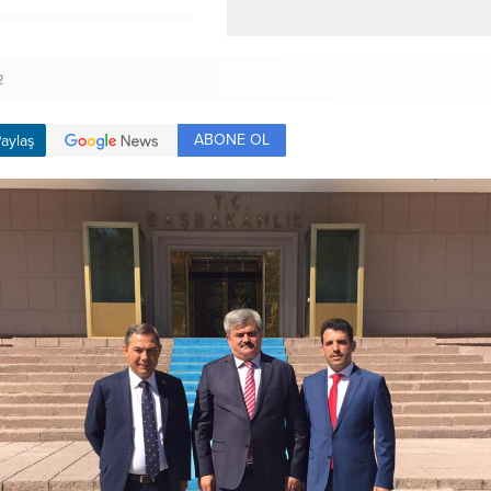
2
ABONE OL
aylaş