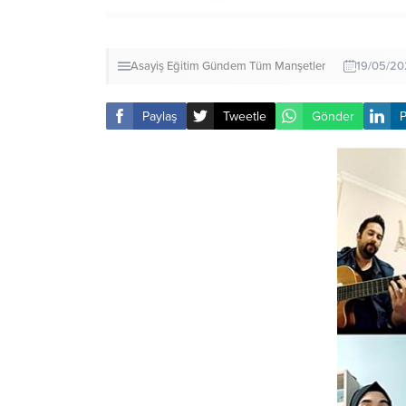
Asayiş
Eğitim
Gündem
Tüm Manşetler
19/05/20
Paylaş
Tweetle
Gönder
P