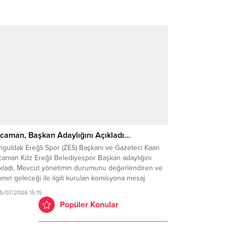
caman, Başkan Adaylığını Açıkladı…
nguldak Ereğli Spor (ZES) Başkanı ve Gazeteci Kaan
caman Kdz Ereğli Belediyespor Başkan adaylığını
ıkladı. Mevcut yönetimin durumunu değerlendiren ve
ımın geleceği ile ilgili kurulan komisyona mesaj
deren Kocaman, takımın 35 milyon gibi bir bütçe ile
15/07/2026 15:15
de kalacağını belirterek ekibinin hazır olduğunu
Popüler Konular
kladı. Yaptığı açıklamada kulübün borçlarının mevcut
kan tarafından...