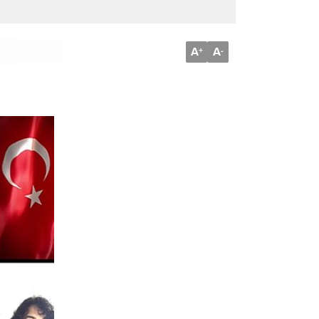
A
A
+
-