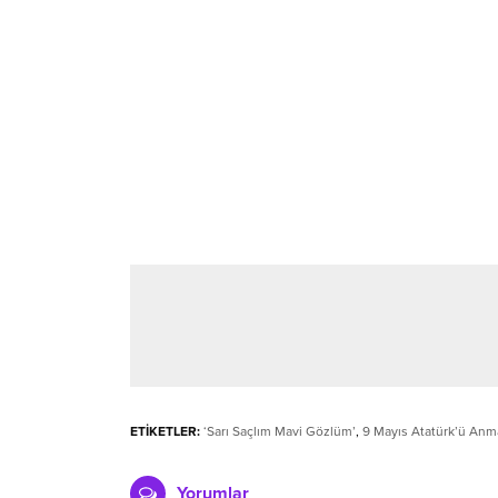
ETİKETLER:
‘Sarı Saçlım Mavi Gözlüm’
,
9 Mayıs Atatürk’ü Anm
Yorumlar