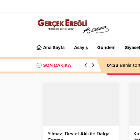
Ana Sayfa
Asayiş
Gündem
Siyase
SON DAKİKA
01:33
Bahis sor
Yılmaz, Devlet Aklı ile Dalga
Kat
Geçme…
ko