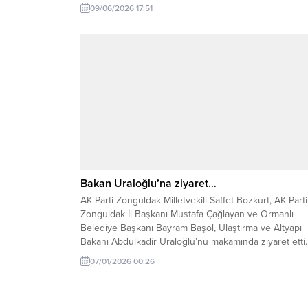
Belediyesi itfaiye ekipleri müdahale etti. Zonguldak’ın
09/06/2026 17:51
Ereğli ilçesinde meydana gelen çatı yangını paniğe
neden oldu. Edinilen bilgilere göre, eski Gülüç Beledi
Başkanı Mustafa Gökhan...
Bakan Uraloğlu’na ziyaret…
AK Parti Zonguldak Milletvekili Saffet Bozkurt, AK Parti
Zonguldak İl Başkanı Mustafa Çağlayan ve Ormanlı
Belediye Başkanı Bayram Başol, Ulaştırma ve Altyapı
Bakanı Abdulkadir Uraloğlu’nu makamında ziyaret etti.
Gerçekleştirilen ziyarette, Zonguldak genelinde deva
07/01/2026 00:26
eden ve planlama aşamasında bulunan ulaştırma ve
altyapı projeleri ele alındı. Heyet, ilin öncelikli ihtiyaç 
taleplerini...