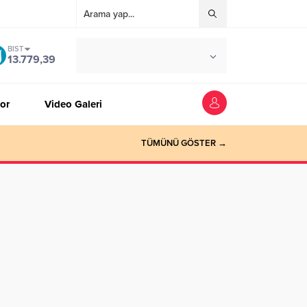
BIST
°C
ZONGULDAK
13.779,39
AZ BULUTLU
or
Video Galeri
TÜMÜNÜ GÖSTER →