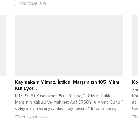
8009 plakalı halk otobüsü, rampadan aşağı indiği sırada
21/01/2026 15:19
buzlu yolda kontrolden çıkarak yol kenarında bulunan
ye
tek katlı bir eve çarptı. Çarpmanın şiddetiyle evde...
Kaymakam Yılmaz, İstiklal Marşımızın 105. Yılını
Ko
Kutluyor…
Zo
Kdz. Ereğli Kaymakamı Fatih Yılmaz, “ 12 Mart İstiklal
Ko
Marşı’nın Kabulü ve Mehmet Akif ERSOY’ u Anma Günü ”
aç
dolayısıyla mesaj yayınladı. Kaymakam Yılmaz’ın mesajı
tak
m
şu şekilde: “Milli mücadele yıllarının en ateşli olduğu
gön
12/03/2026 16:25
dönemde milletimizi ayağa kaldıracak, birlik ve
lig
ve
beraberliğimizi pekiştirecek bir milli marş gereksinimi
açı
duyulmuş ve açılan yarışmayla 12...
baş