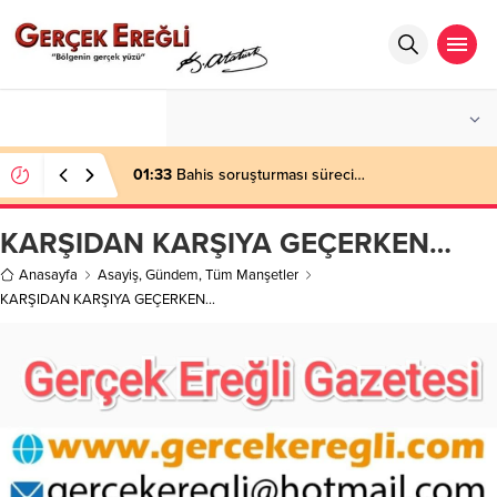
°C
ZONGULDAK
AZ BULUTLU
01:33
Bahis soruşturması süreci…
KARŞIDAN KARŞIYA GEÇERKEN…
Anasayfa
Asayiş
,
Gündem
,
Tüm Manşetler
KARŞIDAN KARŞIYA GEÇERKEN…