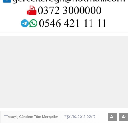
A
A
+
-
Asayiş
Gündem
Tüm Manşetler
01/10/2018 22:17