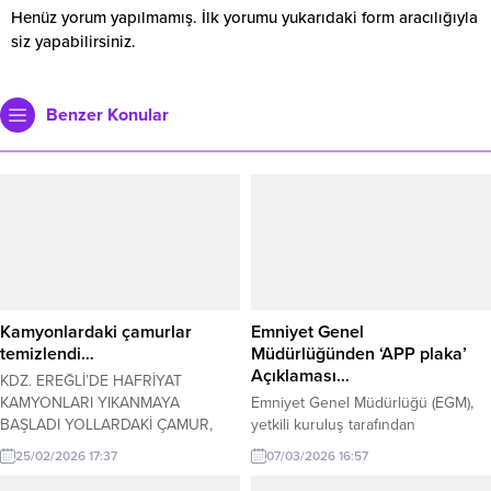
Henüz yorum yapılmamış. İlk yorumu yukarıdaki form aracılığıyla
siz yapabilirsiniz.
Benzer Konular
Kamyonlardaki çamurlar
Emniyet Genel
temizlendi…
Müdürlüğünden ‘APP plaka’
Açıklaması…
KDZ. EREĞLİ’DE HAFRİYAT
KAMYONLARI YIKANMAYA
Emniyet Genel Müdürlüğü (EGM),
BAŞLADI YOLLARDAKİ ÇAMUR,
yetkili kuruluş tarafından
YARI YARIYA AZALDI Kdz. Ereğli’de
basılmayan, üzerinde resmi mühür
25/02/2026 17:37
07/03/2026 16:57
Askeri Limanın yapımına hafriyat
ve yönetmelikte belirtilen güvenlik
taşıyan kamyonların yol açtığı
unsurları bulunmayan plakaların