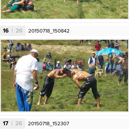
16
| 26
20150718_150842
17
| 26
20150718_152307