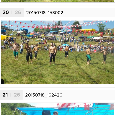
20
| 26
20150718_153002
21
| 26
20150718_162426