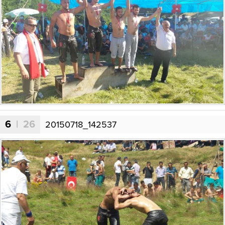
6
| 26
20150718_142537