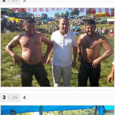
3
| 26
4