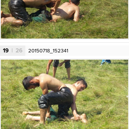
19
| 26
20150718_152341