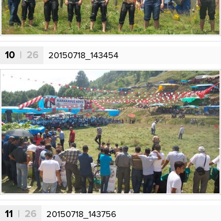
10
| 26
20150718_143454
11
| 26
20150718_143756