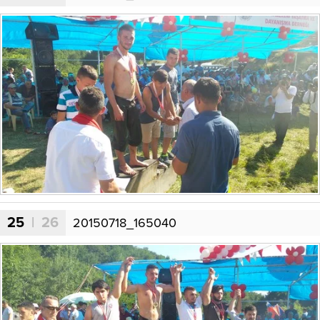
25
| 26
20150718_165040