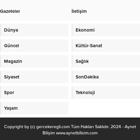
Hizmetler Bakanı Mahinur Özdemir
Gazeteler
İletişim
Göktaş, toplumun dezavantajlı
kesimlerine yönelik sosyal yardım
programlarında aylık ödemelerin...
Dünya
Ekonomi
Güncel
Kültür-Sanat
Magazin
Sağlık
Siyaset
SonDakika
Spor
Teknoloji
Yaşam
Copyright by (c) gercekeregli.com Tüm Hakları Saklıdır. 2024 - Aynet
Bilişim www.aynetbilisim.com