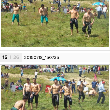
15
| 26
20150718_150735