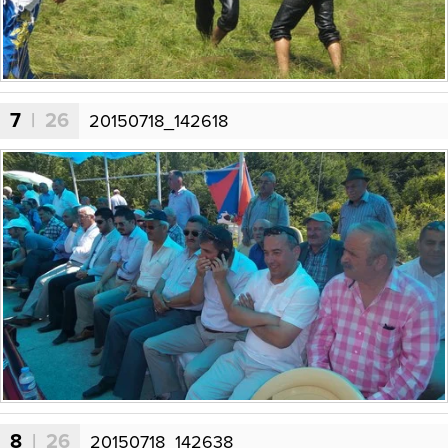
7
| 26
20150718_142618
8
| 26
20150718_142638