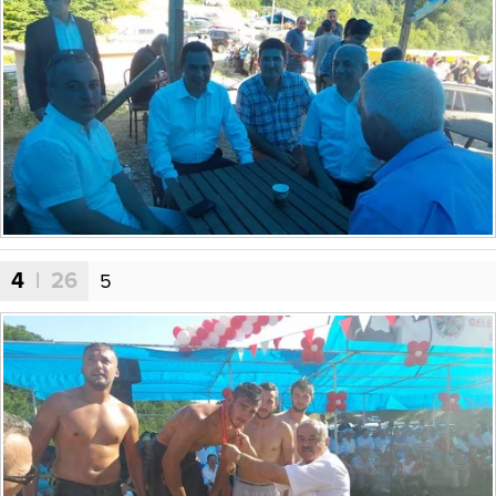
4
| 26
5