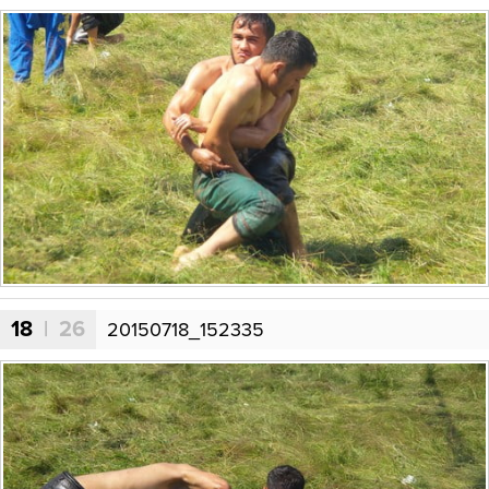
18
| 26
20150718_152335