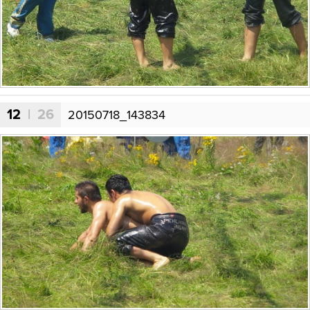
12
| 26
20150718_143834