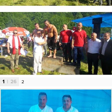
1
| 26
2