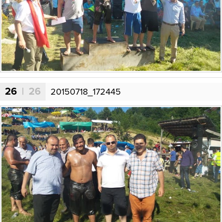
26
| 26
20150718_172445