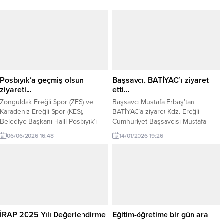
Posbıyık’a geçmiş olsun
Başsavcı, BATİYAC’ı ziyaret
ziyareti…
etti…
Zonguldak Ereğli Spor (ZES) ve
Başsavcı Mustafa Erbaş’tan
Karadeniz Ereğli Spor (KES),
BATİYAC’a ziyaret Kdz. Ereğli
Belediye Başkanı Halil Posbıyık’ı
Cumhuriyet Başsavcısı Mustafa
lojmanında ziyaret etti. Geçtiğimiz
Erbaş, 10 Ocak Çalışan Gazeteciler
06/06/2026 16:48
14/01/2026 19:26
ay ameliyat olan ve istirahate
Günü dolayısıyla Batı Karadeniz
çekilen Karadeniz Ereğli Belediye
İnternet Gazetecileri ve Yazarları
Başkanı Halil Posbıyık’ı Zonguldak
Cemiyeti’ni (BATİYAC) ziyaret etti.
Ereğli Spor Başkanı Kaan Kocaman
Ziyarette Başsavcı Erbaş’ı, BATİYAC
ve Kdz. Ereğli Spor Başkan Vekili
Başkanı Muharrem Yokarıbaş ve
Can Yaman ziyaret ederek geçmiş
yönetim kurulu üyeleri karşıladı.
olsun dileklerini iletti. Gündemin...
Gazetecilerin toplumun doğru
bilgilendirilmesindeki önemli rolüne
İRAP 2025 Yılı Değerlendirme
Eğitim-öğretime bir gün ara
dikkat çeken Erbaş, halkın haber...