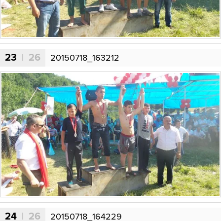
23
| 26
20150718_163212
24
| 26
20150718_164229