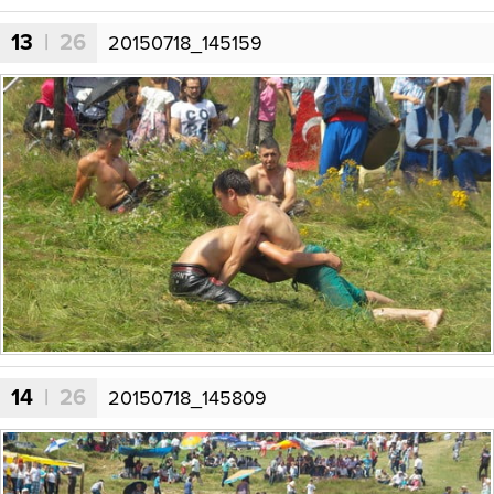
13
| 26
20150718_145159
14
| 26
20150718_145809