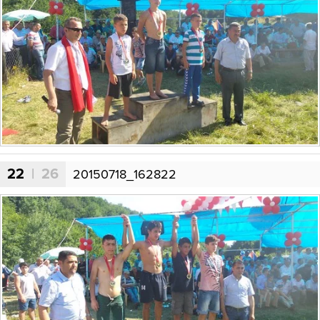
22
| 26
20150718_162822