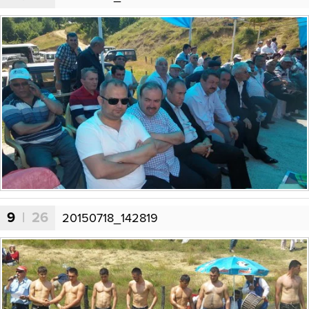
9
| 26
20150718_142819