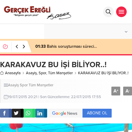
°C
ZONGULDAK
AÇIK
01:33
Bahis soruşturması süreci…
KARAKAVUZ BU İŞİ BİLİYOR..!
Anasayfa
Asayiş
,
Spor
,
Tüm Manşetler
KARAKAVUZ BU İŞİ BİLİYOR..!
Asayiş
Spor
Tüm Manşetler
A
A
+
-
19/07/2015 20:21 | Son Güncellenme: 22/07/2015 17:55
ABONE OL