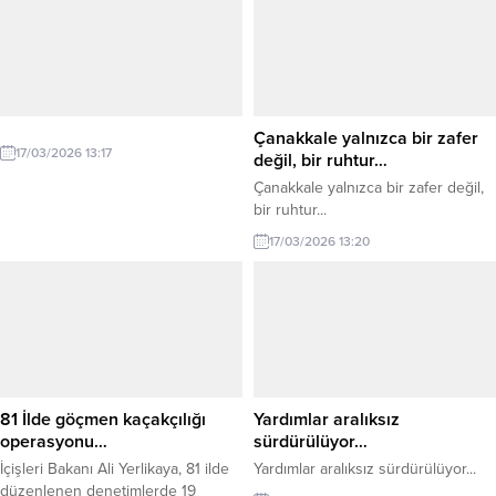
sıcak yemek hizmeti sunmakta.
Mücadele kapsamında son 5
Açılışa; Alaplı Kaymakamı Selçuk
günde 24 il merkezli geniş çaplı
Köksal, Alaplı Emniyet Müdürü Baki
operasyonlar düzenlendi. Emniyet
Acar, Alaplı İlçe Milli Eğitim Müdürü
Genel Müdürlüğü Siber Suçlarla
Cevat Çevik katılım sağladı....
Mücadele Daire Başkanlığı, MASAK
ve Cumhuriyet Başsavcılıklarının
Çanakkale yalnızca bir zafer
koordinasyonunda gerçekleştirilen
17/03/2026 13:17
değil, bir ruhtur…
operasyonlarda...
Çanakkale yalnızca bir zafer değil,
bir ruhtur...
17/03/2026 13:20
81 İlde göçmen kaçakçılığı
Yardımlar aralıksız
operasyonu…
sürdürülüyor…
İçişleri Bakanı Ali Yerlikaya, 81 ilde
Yardımlar aralıksız sürdürülüyor...
düzenlenen denetimlerde 19