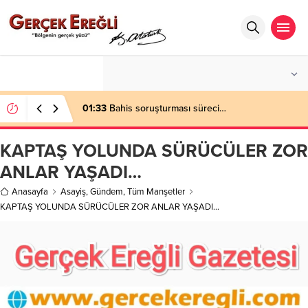
°C
ZONGULDAK
AZ BULUTLU
01:33
Bahis soruşturması süreci…
KAPTAŞ YOLUNDA SÜRÜCÜLER ZOR
ANLAR YAŞADI…
Anasayfa
Asayiş
,
Gündem
,
Tüm Manşetler
KAPTAŞ YOLUNDA SÜRÜCÜLER ZOR ANLAR YAŞADI…