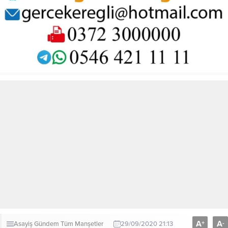
A
A
+
-
Asayiş
Gündem
Tüm Manşetler
29/09/2020 21:13