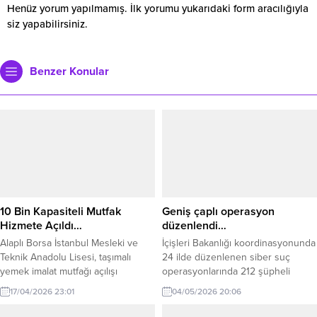
Henüz yorum yapılmamış. İlk yorumu yukarıdaki form aracılığıyla
siz yapabilirsiniz.
Benzer Konular
10 Bin Kapasiteli Mutfak
Geniş çaplı operasyon
Hizmete Açıldı…
düzenlendi…
Alaplı Borsa İstanbul Mesleki ve
İçişleri Bakanlığı koordinasyonunda
Teknik Anadolu Lisesi, taşımalı
24 ilde düzenlenen siber suç
yemek imalat mutfağı açılışı
operasyonlarında 212 şüpheli
gerçekleştirdi. 10 bin kişilik üretim
yakalandı. Şüphelilerden 127’si
17/04/2026 23:01
04/05/2026 20:06
kapasiteli mutfak, Alaplı’da taşımalı
tutuklanırken, çok sayıda suç ağı
öğrencilere şuan için 1.500 kişiye
ortaya çıkarıldı. Siber Suçlarla