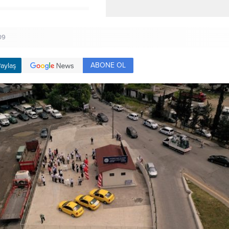
09
ABONE OL
aylaş