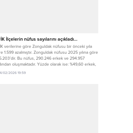
İK İlçelerin nüfus sayılarını açıkladı…
K verilerine göre Zonguldak nüfusu bir önceki yıla
e 1.599 azalmıştır. Zonguldak nüfusu 2025 yılına göre
5.203’dir. Bu nüfus, 290.246 erkek ve 294.957
ından oluşmaktadır. Yüzde olarak ise: %49,60 erkek,
0,40 kadındır. Zonguldak merkezde nüfus azalırken
14/02/2026 19:59
elerinin bazılarında nüfus arttı. 2025 ilçe nüfusları
yle: Ereğli- 173.884 Merkez-115.279 Çaycuma-91.796
vrek-56.900 Kozlu-50.616...