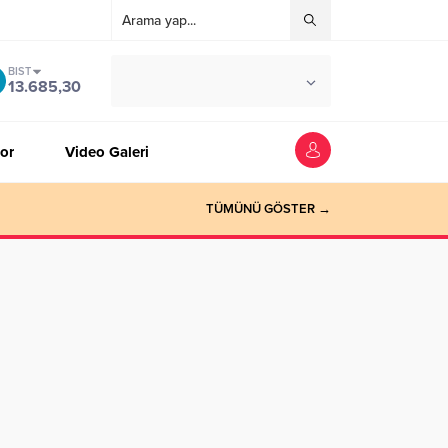
BIST
°C
ZONGULDAK
13.685,30
AZ BULUTLU
or
Video Galeri
TÜMÜNÜ GÖSTER →