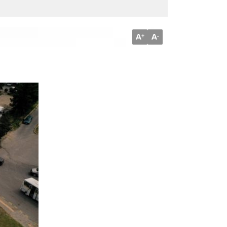
A
A
+
-