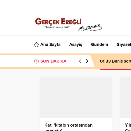
Ana Sayfa
Asayiş
Gündem
Siyase
SON DAKİKA
01:33
Bahis sor
Katı ‘kitabın ortasından
Yıl
konuştu’…
Ge