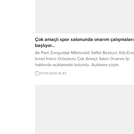
Çok amaçlı spor salonunda onarım çalışmaları
başlıyor…
Ak Parti Zonguldak Milletvekili Saffet Bozkurt, Kdz.Ereğ
İsmet İnönü Ortaokulu Çok Amaçlı Salon Onarımı İşi
hakkında açıklamada bulundu. Açıklama şöyle:
“Kdz.Ereğli İsmet İnönü Ortaokulu Çok Amaçlı Salon
27/01/2026 16:43
Onarımı İşi, Güçlendirme çalışmaları tamamlanan ve
2024–2025 eğitim öğretim yılında öğrencilerimizin ye
binada ders başı yaptığı Kdz. Ereğli İsmet İnönü
Ortaokulumuzda, basketbol, voleybol...