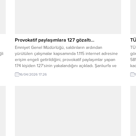
Provokatif paylaşımlara 127 gözaltı…
TÜ
Emniyet Genel Müdürlüğü, saldırıların ardından
TÜİ
li
yürütülen çalışmalar kapsamında 1.115 internet adresine
gör
erişim engeli getirildiğini, provokatif paylaşımlar yapan
58
174 kişiden 127’sinin yakalandığını açıkladı. Şanlıurfa ve
kad
Kahramanmaraş’ta meydana gelen okul saldırılarının
%5
16/04/2026 17:26
ardından güvenlik güçleri kapsamlı bir çalışma başlattı.
ilç
ni
Emniyet Genel Müdürlüğü tarafından yapılan açıklamaya
şö
göre, olaylarla bağlantılı olarak dijital platformlarda yayılan
De
içeriklere...