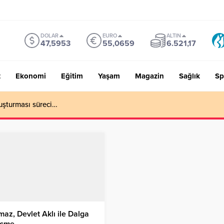
DOLAR
EURO
ALTIN
47,5953
55,0659
6.521,17
t
Ekonomi
Eğitim
Yaşam
Magazin
Sağlık
Sp
uşturması süreci…
maz, Devlet Aklı ile Dalga
çme…