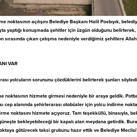
rme noktasının açılışını Belediye Başkanı Halil Posbıyık, beled
ılışta yaptığı konuşmada şehitler için üzgün olduğunu belirterek
on sırasında çıkan çatışma nedeniyle verdiğimiz şehitlere Allah’
ANI VAR
sı yolcuların sorununu çözdüklerini belirterek şunları söyledi
me noktasının hizmete girmesi nedeniyle bir araya geldik. Pot
ı cep alanında şehirlerarası otobüsler için yolcu indirme nokta
ndirme noktasını hizmete açıyoruz. Tam teşekküllü, binasıyla, b
 güneşte bekleyebileceği bir kapalı alan meydana getirdik. Bu
 noktaya götürecek taksi grubunu hazır ettik ve Belediye Meclisi