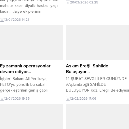
20/03/2026 02:25
mahsur kalan diyaliz hastası yaşlı
kadın, itfaiye ekiplerinin
operasyonuyla hastaneye
13/01/2026 14:21
yetiştirildi. Kozlu ilçesine bağlı
Gücek köyünde ikamet eden ve
diyaliz tedavisi görmesi gereken
kadın hasta, kar kalınlığının 30
santimetreyi bulması nedeniyle
evinden çıkamadı. Yolların
kapanması üzerine hastanın
yakınları durumu yetkililere
Eş zamanlı operasyonlar
Aşkım Ereğli Sahilde
bildirdi....
devam ediyor…
Buluşuyor…
İçişleri Bakanı Ali Yerlikaya,
14 ŞUBAT SEVGİLİLER GÜNÜ’NDE
FETÖ’ye yönelik bu sabah
#AşkımEreğli SAHİLDE
gerçekleştirilen geniş çaplı
BULUŞUYOR Kdz. Ereğli Belediyesi
operasyonlara ilişkin açıklama yaptı.
Cumartesi günü sahilde Sevgililer
12/01/2026 19:35
12/02/2026 17:06
Emniyet Genel Müdürlüğü KOM ve
Günü etkinliği düzenliyor. Amfi
İstihbarat Başkanlıkları ile
Tiyatro karşısında saat 15.30’da
Cumhuriyet Başsavcılıkları
başlayacak etkinlikte canlı müzik,
koordinesinde yürütülen
dans gösterileri, sürpriz ikramlıklar,
çalışmalarda, aktif kamu
fotoğraf köşesi, sevgi duvarı yer