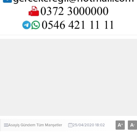
A
A
+
-
Asayiş
Gündem
Tüm Manşetler
25/04/2020 18:02