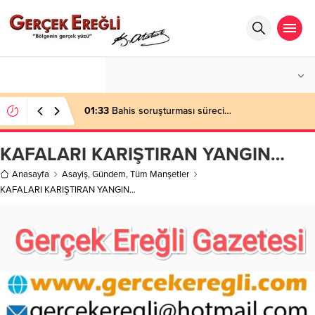
°C
ZONGULDAK
AZ BULUTLU
01:33
Bahis soruşturması süreci…
KAFALARI KARIŞTIRAN YANGIN…
Anasayfa
Asayiş
,
Gündem
,
Tüm Manşetler
KAFALARI KARIŞTIRAN YANGIN…