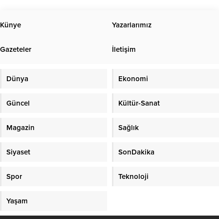
eserler sergilendi. Atatürk Kültür
Merkezinde açılan “Hayat Boyu
Öğrenme Sergisi” vatandaşlar
Künye
Yazarlarımız
tarafından büyük beğeni topladı.
Kursiyerlerin yapmış olduğu
Gazeteler
İletişim
çalışmalar, adeta bir görsel şölen
niteliğinde olup, büyük takdir
kazandı. Gerçekleştirilen açılışta;
Dünya
Ekonomi
Ereğli Cumhuriyet Başsavcısı
Mustafa Erbaş, Ereğli...
Güncel
Kültür-Sanat
Magazin
Sağlık
Siyaset
SonDakika
Spor
Teknoloji
Yaşam