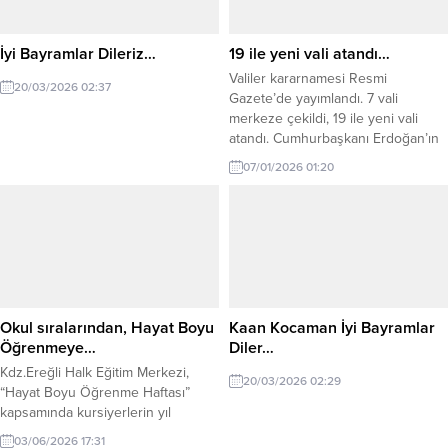
kaçakçılığıyla mücadele
kapsamında 81 ilde eş zamanlı
denetimler gerçekleştirildiğini
İyi Bayramlar Dileriz…
19 ile yeni vali atandı…
duyurdu. Yerlikaya’nın paylaştığı
Valiler kararnamesi Resmi
bilgilere göre, yapılan...
20/03/2026 02:37
Gazete’de yayımlandı. 7 vali
merkeze çekildi, 19 ile yeni vali
atandı. Cumhurbaşkanı Erdoğan’ın
imzası ile Resmi Gazete’de
07/01/2026 01:20
yayımlanan Valiler Kararnamesi’ne
göre; 7 vali merkeze çekilirken, 19
valilikte görev değişikliği oldu.
Cumhurbaşkanı Recep Tayyip
Erdoğan’ın imzası ile yayımlanan
karar ile birlikte, Düzce Valisi
Selçuk Arslan, Iğdır Valisi Ercan...
Okul sıralarından, Hayat Boyu
Kaan Kocaman İyi Bayramlar
Öğrenmeye…
Diler…
Kdz.Ereğli Halk Eğitim Merkezi,
20/03/2026 02:29
“Hayat Boyu Öğrenme Haftası”
kapsamında kursiyerlerin yıl
boyunca hazırlamış oldukları
03/06/2026 17:31