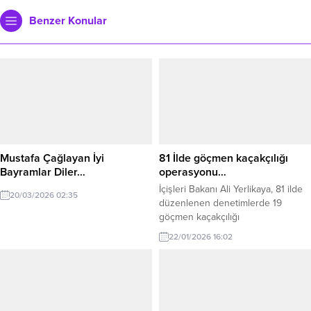
Benzer Konular
Mustafa Çağlayan İyi
81 İlde göçmen kaçakçılığı
Bayramlar Diler…
operasyonu…
İçişleri Bakanı Ali Yerlikaya, 81 ilde
20/03/2026 02:35
düzenlenen denetimlerde 19
göçmen kaçakçılığı
organizatörünün yakalandığını, 372
22/01/2026 16:02
bini aşkın kişinin kimlik
kontrolünden geçirildiğini ve 478
düzensiz göçmenin tespit edildiğini
açıkladı. İçişleri Bakanı Ali Yerlikaya,
düzensiz göç ve göçmen