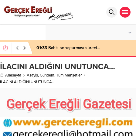
°C
ZONGULDAK
AÇIK
01:33
Bahis soruşturması süreci…
İLACINI ALDIĞINI UNUTUNCA…
Anasayfa
Asayiş
,
Gündem
,
Tüm Manşetler
İLACINI ALDIĞINI UNUTUNCA…