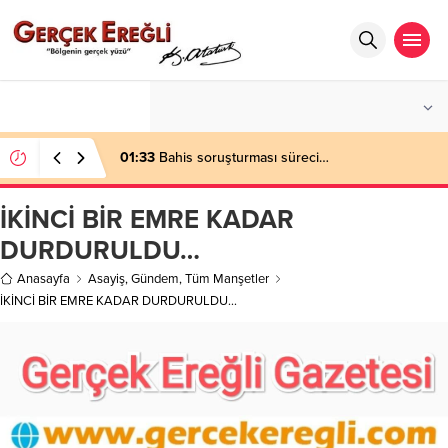
°C
ZONGULDAK
PARÇALI BULUTLU
01:33
Bahis soruşturması süreci…
İKİNCİ BİR EMRE KADAR
DURDURULDU…
Anasayfa
Asayiş
,
Gündem
,
Tüm Manşetler
İKİNCİ BİR EMRE KADAR DURDURULDU…