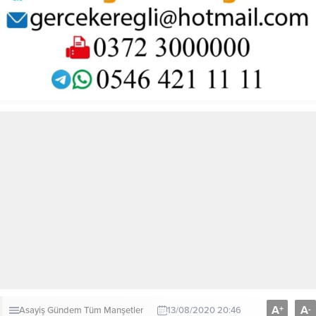
A
A
+
-
Asayiş
Gündem
Tüm Manşetler
13/08/2020 20:46