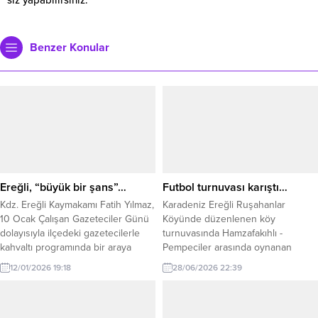
Benzer Konular
Ereğli, “büyük bir şans”…
Futbol turnuvası karıştı…
Kdz. Ereğli Kaymakamı Fatih Yılmaz,
Karadeniz Ereğli Ruşahanlar
10 Ocak Çalışan Gazeteciler Günü
Köyünde düzenlenen köy
dolayısıyla ilçedeki gazetecilerle
turnuvasında Hamzafakıhlı -
kahvaltı programında bir araya
Pempeciler arasında oynanan
geldi. Kaymakam Fatih Yılmaz,
müsabakada olaylar çıktı.
12/01/2026 19:18
28/06/2026 22:39
kaymakam olarak ilk önce şehit
yakınlarının sorunlarını,
gazilerimizin sorunlarını, engelli