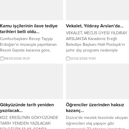
vatandaşlarımızın sorunlarını
çözmeden başka bir işe
bakabilmenin duygusal olarak
mümkün olmadığını belirterek ;
“Sosyal Hizmetler
Kamu işçilerinin ilave tediye
Vekalet, Yıldıray Arslan’da…
Müdürlüğümüzde kurduğumuz
tarihleri belli oldu…
VEKALET, MECLİS ÜYESİ YILDIRAY
ekipte ki...
Cumhurbaşkanı Recep Tayyip
ARSLAN’DA Karadeniz Ereğli
Erdoğan’ın imzasıyla yayımlanan
Belediye Başkanı Halil Posbıyık’ın
Resmi Gazete kararına göre,
şehir dışı programı nedeniyle
kamuda çalışan işçilerin 2026 yılı
Belediye Başkanlığına CHP
08/01/2026 14:01
12/02/2026 11:50
ilave tediye ödeme tarihleri
Belediye Meclis Üyesi Yıldıray
açıklandı. Çalışma ve Sosyal
Arslan vekalet edecek. Karadeniz
Güvenlik Bakanlığı, kamuda çalışan
Ereğli Belediye Başkanı Halil
işçilerin 2026 yılı ilave tediye
Posbıyık, programı nedeniyle şehir
ödeme takvimini kamuoyuyla
dışına çıktı. Başkan Posbıyık’ın
paylaştı. Cumhurbaşkanı Recep
dönüşüne kadar Belediye
Tayyip Erdoğan’ın imzasıyla Resmi
Başkanlığı görevine Cumhuriyet
Gazete’de yayımlanan karara göre
Halk Partisi (CHP) Grubu Belediye
Gökyüzünde tarih yeniden
Öğrenciler üzerinden haksız
ilave tediyeler iki taksit...
Meclis...
yazılacak…
kazanç…
KDZ. EREĞLİ’NİN GÖKYÜZÜNDE
Düzce’de meslek lisesinde okuyan
TARİH YENİDEN YAZILACAK!
öğrencileri staj yapıyor gibi