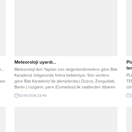
Meteoroloji uyardı…
Pl
te
ı…
Meteoroloji’den Yapılan son değerlendirmelere göre Batı
Karadeniz bölgesinde fırtına bekleniyor. Son verilere
PL
esi
göre Batı Karadeniz’de (denizlerde) ( Düzce, Zonguldak,
TEM
Bartın ) rüzgarın, yarın (Cumartesi) ilk saatlerden itibaren
izi
batı ve güneybatıdan 6 ila 8 kuvvetinde (50-75 km/saat)
Zab
02/01/2026 23:46
fırtına şeklinde eseceği tahmin ediliyor. Fırtınanın,
yap
04.01.2026 (Pazar) günü gece saatlerinde etkisini
Bel
..
kaybetmesi bekleniyor....
üze
yap