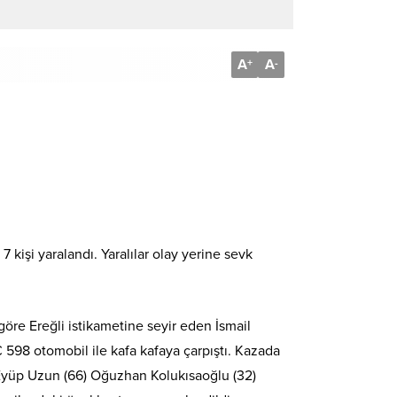
A
A
+
-
kişi yaralandı. Yaralılar olay yerine sevk
re Ereğli istikametine seyir eden İsmail
598 otomobil ile kafa kafaya çarpıştı. Kazada
 Eyüp Uzun (66) Oğuzhan Kolukısaoğlu (32)