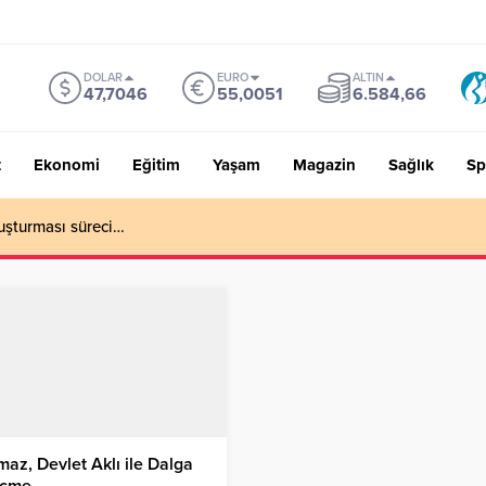
DOLAR
EURO
ALTIN
47,7046
55,0051
6.584,66
t
Ekonomi
Eğitim
Yaşam
Magazin
Sağlık
Sp
uşturması süreci…
maz, Devlet Aklı ile Dalga
çme…