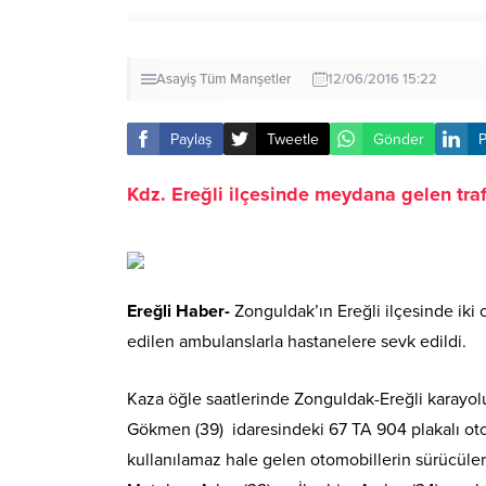
Asayiş
Tüm Manşetler
12/06/2016 15:22
Paylaş
Tweetle
Gönder
P
Kdz. Ereğli ilçesinde meydana gelen traf
Ereğli Haber-
Zonguldak’ın Ereğli ilçesinde iki 
edilen ambulanslarla hastanelere sevk edildi.
Kaza öğle saatlerinde Zonguldak-Ereğli karayol
Gökmen (39) idaresindeki 67 TA 904 plakalı oto
kullanılamaz hale gelen otomobillerin sürücüle