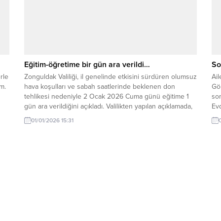
Eğitim-öğretime bir gün ara verildi…
So
rle
Zonguldak Valiliği, il genelinde etkisini sürdüren olumsuz
Ai
m.
hava koşulları ve sabah saatlerinde beklenen don
Gö
tehlikesi nedeniyle 2 Ocak 2026 Cuma günü eğitime 1
son
gün ara verildiğini açıkladı. Valilikten yapılan açıklamada,
Evd
meteorolojik tahminler doğrultusunda vatandaşların ve
723
01/01/2026 15:31
öğrencilerin güvenliği için bazı tedbirlerin alındığı
Ma
belirtildi. Bu kapsamda; il genelindeki resmi ve özel tüm...
kes
öde