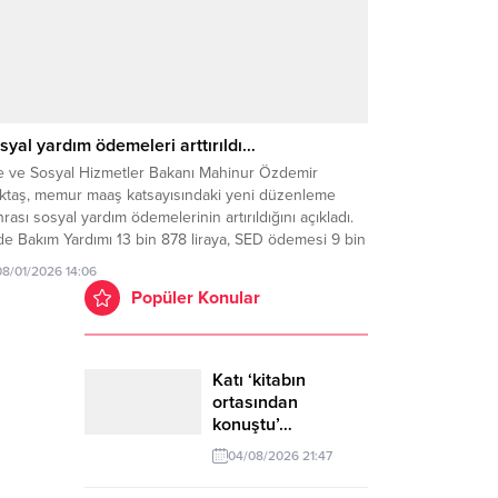
syal yardım ödemeleri arttırıldı…
le ve Sosyal Hizmetler Bakanı Mahinur Özdemir
ktaş, memur maaş katsayısındaki yeni düzenleme
rası sosyal yardım ödemelerinin artırıldığını açıkladı.
e Bakım Yardımı 13 bin 878 liraya, SED ödemesi 9 bin
 liraya yükseldi. Aile ve Sosyal Hizmetler Bakanı
08/01/2026 14:06
hinur Özdemir Göktaş, toplumun dezavantajlı
Popüler Konular
imlerine yönelik sosyal yardım programlarında aylık
melerin...
Katı ‘kitabın
ortasından
konuştu’…
04/08/2026 21:47