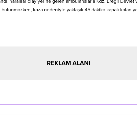
ndı. Yaralılar olay yerine gelen ambulanslarla Kdz. Ereğli Devlet 
eri bulunmazken, kaza nedeniyle yaklaşık 45 dakika kapalı kalan y
REKLAM ALANI