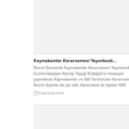
Kaymakamlar Kararnamesi Yayımlandı…
Resmi Gazetede Kaymakamlar Kararnamesi Yayımland
Cumhurbaşkanı Recep Tayyip Erdoğan’ın imzasıyla
yayımlanan Kaymakamlar ve Vali Yardımcıları Kararnam
Resmi Gazete de yer aldı. Kararname ile toplam 430
Kaymakam, Vali Yardımcısı ve İçişleri Bakanlığı Merkez
17/06/2026 01:03
Teşkilatı personelinin görev yeri değiştirildi. 208
kaymakamın görev yeri değişti. 17.06.2026 tarihli
2026/148 karar numaralı Cumhurbaşkanı Kararı’nın eki.