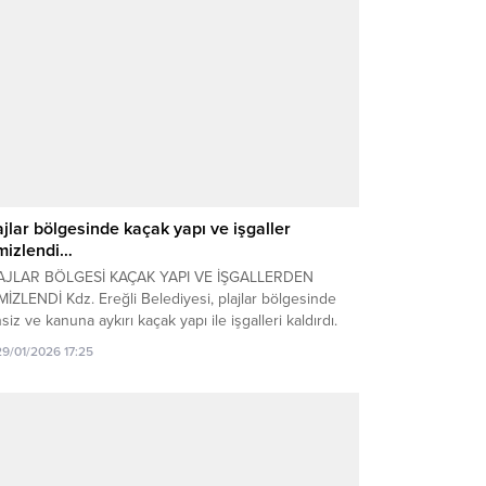
ajlar bölgesinde kaçak yapı ve işgaller
mizlendi…
AJLAR BÖLGESİ KAÇAK YAPI VE İŞGALLERDEN
İZLENDİ Kdz. Ereğli Belediyesi, plajlar bölgesinde
nsiz ve kanuna aykırı kaçak yapı ile işgalleri kaldırdı.
ıta Müdürü Halit Aydın, plajlar bölgesinde düzensiz
29/01/2026 17:25
ılara izin vermeyeceklerini söyledi. Kdz. Ereğli
ediyesi Zabıta Müdürlüğü, Ereğli – Alaplı karayolu
rinde yer alan plajlar bölgesinde oluşturulan kaçak
ı ve...