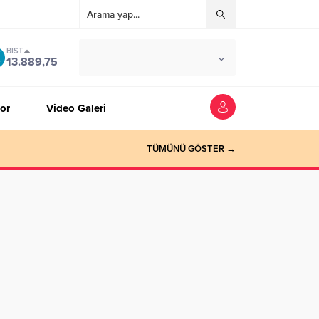
BIST
°C
ZONGULDAK
13.889,75
AÇIK
or
Video Galeri
TÜMÜNÜ GÖSTER →