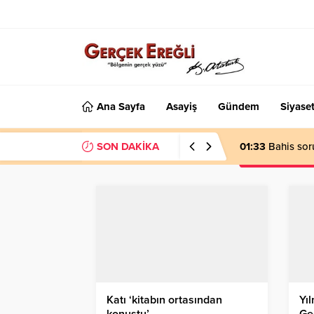
Ana Sayfa
Asayiş
Gündem
Siyase
SON DAKİKA
01:33
Bahis sor
Katı ‘kitabın ortasından
Yıl
konuştu’…
Ge