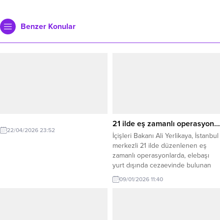
Benzer Konular
21 ilde eş zamanlı operasyon…
22/04/2026 23:52
İçişleri Bakanı Ali Yerlikaya, İstanbul
merkezli 21 ilde düzenlenen eş
zamanlı operasyonlarda, elebaşı
yurt dışında cezaevinde bulunan
organize suç örgütüne yönelik 96
09/01/2026 11:40
şüphelinin yakalandığını açıkladı.
İçişleri Bakanı Ali Yerlikaya, sosyal
medya hesabından yaptığı
açıklamada, İstanbul merkezli 21