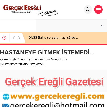
°C
ZONGULDAK
PARÇALI BULUTLU
01:33
Bahis soruşturması süreci…
HASTANEYE GİTMEK İSTEMEDİ…
Anasayfa
Asayiş
,
Gündem
,
Tüm Manşetler
HASTANEYE GİTMEK İSTEMEDİ…