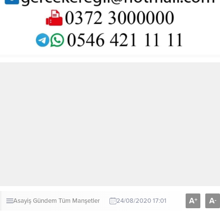
A
A
+
-
Asayiş
Gündem
Tüm Manşetler
24/08/2020 17:01