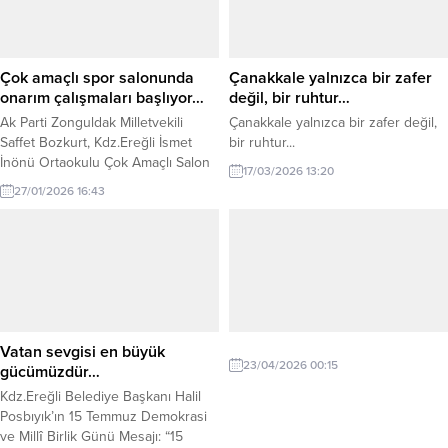
ilde organize suç örgütlerine
yönelik bu sabah eş zamanlı
operasyonlar düzenlendiğini
duyurdu. Operasyonlarda,...
Çok amaçlı spor salonunda
Çanakkale yalnızca bir zafer
onarım çalışmaları başlıyor…
değil, bir ruhtur…
Ak Parti Zonguldak Milletvekili
Çanakkale yalnızca bir zafer değil,
Saffet Bozkurt, Kdz.Ereğli İsmet
bir ruhtur...
İnönü Ortaokulu Çok Amaçlı Salon
17/03/2026 13:20
Onarımı İşi hakkında açıklamada
27/01/2026 16:43
bulundu. Açıklama şöyle:
“Kdz.Ereğli İsmet İnönü Ortaokulu
Çok Amaçlı Salon Onarımı İşi,
Güçlendirme çalışmaları
tamamlanan ve 2024–2025 eğitim
öğretim yılında öğrencilerimizin
yeni binada ders başı yaptığı Kdz.
Ereğli İsmet İnönü
Vatan sevgisi en büyük
Ortaokulumuzda, basketbol,
23/04/2026 00:15
gücümüzdür…
voleybol...
Kdz.Ereğli Belediye Başkanı Halil
Posbıyık’ın 15 Temmuz Demokrasi
ve Millî Birlik Günü Mesajı: “15