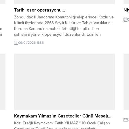
Tarihi eser operasyonu…
Ni
Zonguldak İl Jandarma Komutanlığı ekiplerince, Kozlu ve
Kilimli ilçelerinde 2863 Sayılı Kültür ve Tabiat Varlıklarını
en
Koruma Kanunu’na muhalefet ettiği tespit edilen
ni
şahıslara yönelik operasyon düzenlendi. Edinilen
bilgilere göre; adli makamlardan alınan arama kararına
09/01/2026 11:36
ş
istinaden 8 Ocak 2026 tarihinde (3) şahsın ev ve
eklentilerinde yapılan aramalarda, (8) adet sikke, (4)
adet...
Kaymakam Yılmaz’ın Gazeteciler Günü Mesajı…
Kdz. Ereğli Kaymakamı Fatih YILMAZ “ 10 Ocak Çalışan
Gazeteciler Günü ” dolayısıyla mesaj yayınladı.