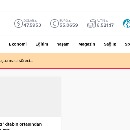
DOLAR
EURO
ALTIN
47,5953
55,0659
6.521,17
t
Ekonomi
Eğitim
Yaşam
Magazin
Sağlık
Sp
uşturması süreci…
ı ‘kitabın ortasından
nuştu’…