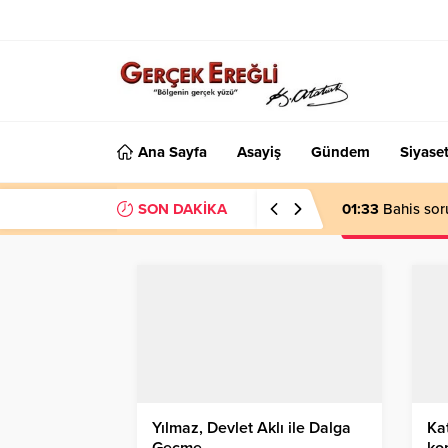
Ana Sayfa
Asayiş
Gündem
Siyase
SON DAKİKA
01:33
Bahis sor
Yılmaz, Devlet Aklı ile Dalga
Kat
Geçme…
ko