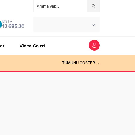
BIST
°C
ZONGULDAK
13.685,30
AZ BULUTLU
or
Video Galeri
TÜMÜNÜ GÖSTER →