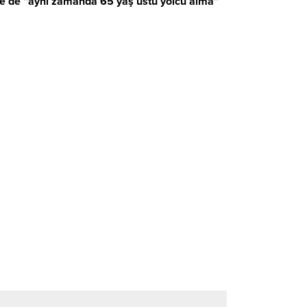
re de “aynı zamanda 65 yaş üstü yolcu alma”