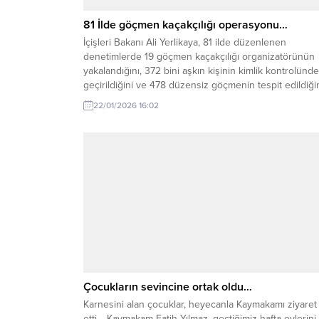
81 İlde göçmen kaçakçılığı operasyonu…
İçişleri Bakanı Ali Yerlikaya, 81 ilde düzenlenen
denetimlerde 19 göçmen kaçakçılığı organizatörünün
yakalandığını, 372 bini aşkın kişinin kimlik kontrolünd
geçirildiğini ve 478 düzensiz göçmenin tespit edildiği
açıkladı. İçişleri Bakanı Ali Yerlikaya, düzensiz göç ve
22/01/2026 16:02
göçmen kaçakçılığıyla mücadele kapsamında 81 ilde e
zamanlı denetimler gerçekleştirildiğini duyurdu.
Yerlikaya’nın paylaştığı bilgilere göre, yapılan...
Çocukların sevincine ortak oldu…
Karnesini alan çocuklar, heyecanla Kaymakamı ziyaret
etti… Kaymakam Fatih Yılmaz, geçtiğimiz hafta evlerini