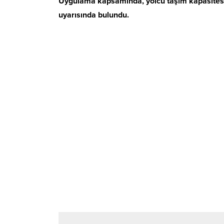
Uygulama kapsamında, yolcu taşım kapasitesin
uyarısında bulundu.