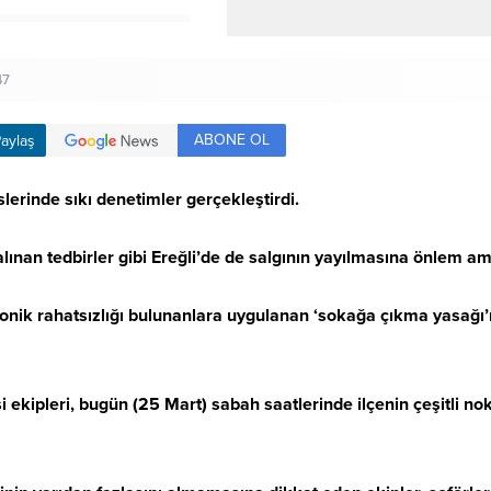
47
ABONE OL
aylaş
slerinde sıkı denetimler gerçekleştirdi.
ınan tedbirler gibi Ereğli’de de salgının yayılmasına önlem amaçl
ronik rahatsızlığı bulunanlara uygulanan ‘sokağa çıkma yasağı’n
i ekipleri, bugün (25 Mart) sabah saatlerinde ilçenin çeşitli n