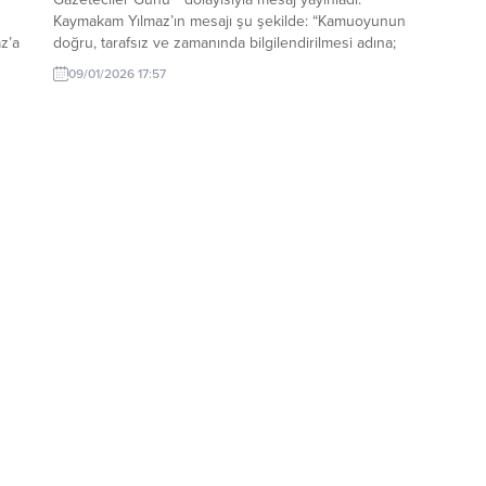
Kaymakam Yılmaz’ın mesajı şu şekilde: “Kamuoyunun
z’a
doğru, tarafsız ve zamanında bilgilendirilmesi adına;
meslek ahlakı, basın ilkeleri ve kamu yararı
09/01/2026 17:57
doğrultusunda büyük bir sorumluluk bilinciyle görev
yapan tüm basın mensuplarımızın 10 Ocak Çalışan
Gazeteciler Günü’nü en...