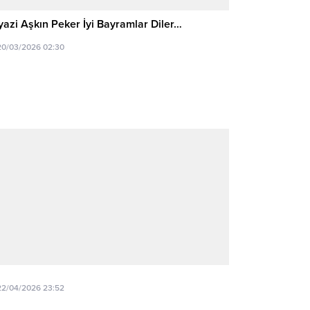
yazi Aşkın Peker İyi Bayramlar Diler…
20/03/2026 02:30
22/04/2026 23:52