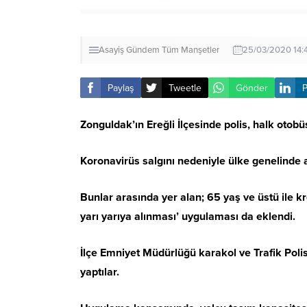
Asayiş
Gündem
Tüm Manşetler
25/03/2020 14:
Paylaş
Tweetle
Gönder
P
Zonguldak’ın Ereğli İlçesinde polis, halk otobü
Koronavirüs salgını nedeniyle ülke genelinde al
Bunlar arasında yer alan; 65 yaş ve üstü ile k
yarı yarıya alınması’ uygulaması da eklendi.
İlçe Emniyet Müdürlüğü karakol ve Trafik Polis
yaptılar.