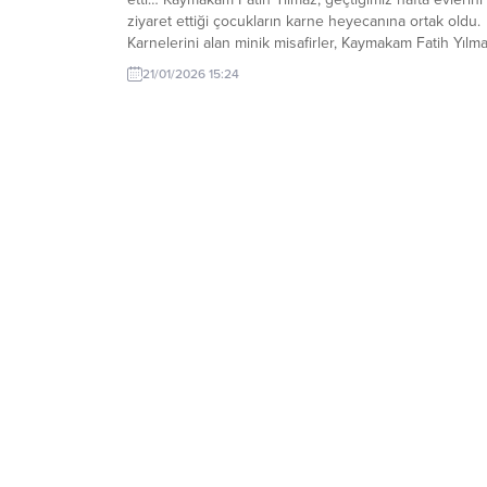
ziyaret ettiği çocukların karne heyecanına ortak oldu.
Karnelerini alan minik misafirler, Kaymakam Fatih Yılma
karnelerini göstermek üzere makamında ziyaret etti.
21/01/2026 15:24
Kaymakam Fatih Yılmaz, çocuklarla yakından ilgilendi,
onlarla sohbet ederek başarılarının devamını diledi.
Ziyarette, “Her zaman çocuklarımızın yanında...