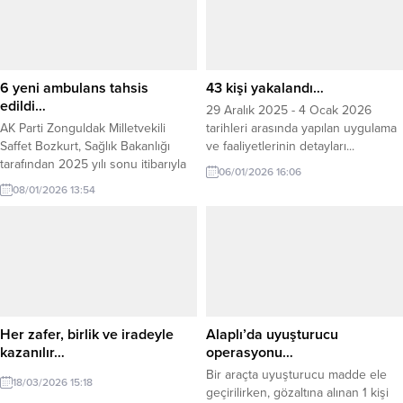
6 yeni ambulans tahsis
43 kişi yakalandı…
edildi…
29 Aralık 2025 - 4 Ocak 2026
AK Parti Zonguldak Milletvekili
tarihleri arasında yapılan uygulama
Saffet Bozkurt, Sağlık Bakanlığı
ve faaliyetlerinin detayları...
tarafından 2025 yılı sonu itibarıyla
06/01/2026 16:06
Zonguldak İl Sağlık Müdürlüğü’ne 6
08/01/2026 13:54
yeni ambulans tahsis edildiğini
açıkladı. Bozkurt, açıklamasında ilin
sağlık altyapısının güçlendirilmeye
devam edildiğini belirterek,
“Vatandaşlarımızın acil sağlık
hizmetlerine daha hızlı ulaşabilmesi
için çalışmayı sürdürüyoruz”
ifadelerine yer verdi.
Her zafer, birlik ve iradeyle
Alaplı’da uyuşturucu
kazanılır…
operasyonu…
Bir araçta uyuşturucu madde ele
18/03/2026 15:18
geçirilirken, gözaltına alınan 1 kişi