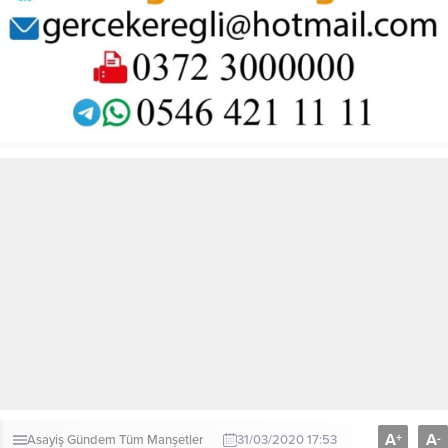
A
A
+
-
Asayiş
Gündem
Tüm Manşetler
31/03/2020 17:53