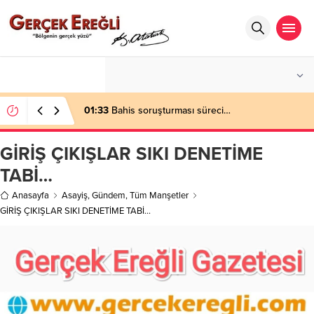
°C
ZONGULDAK
AZ BULUTLU
01:33
Bahis soruşturması süreci…
GİRİŞ ÇIKIŞLAR SIKI DENETİME
TABİ…
Anasayfa
Asayiş
,
Gündem
,
Tüm Manşetler
GİRİŞ ÇIKIŞLAR SIKI DENETİME TABİ…