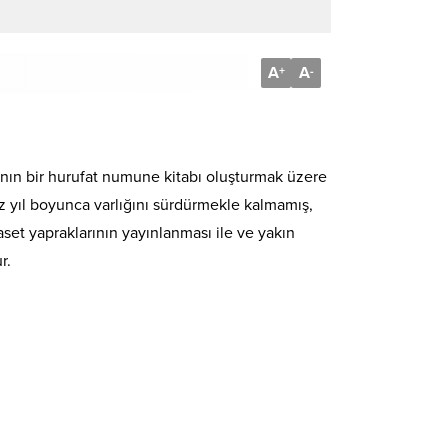
A
A
+
-
ının bir hurufat numune kitabı oluşturmak üzere
şyüz yıl boyunca varlığını sürdürmekle kalmamış,
set yapraklarının yayınlanması ile ve yakın
r.