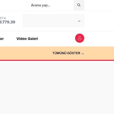
IST
°C
ZONGULDAK
3.779,39
PARÇALI BULUTLU
or
Video Galeri
TÜMÜNÜ GÖSTER →