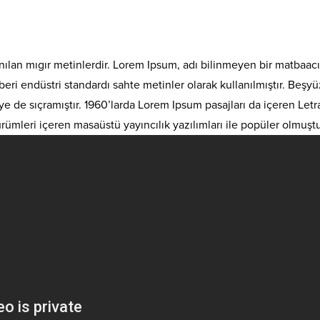
nılan mıgır metinlerdir. Lorem Ipsum, adı bilinmeyen bir matbaac
en beri endüstri standardı sahte metinler olarak kullanılmıştır. Be
de sıçramıştır. 1960’larda Lorem Ipsum pasajları da içeren Letra
leri içeren masaüstü yayıncılık yazılımları ile popüler olmuştu