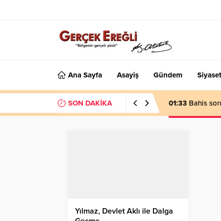
Ana Sayfa
Asayiş
Gündem
Siyase
SON DAKİKA
01:33
Bahis sor
Yılmaz, Devlet Aklı ile Dalga
Geçme…