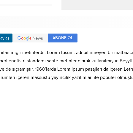
ABONE OL
aylaş
nılan mıgır metinlerdir. Lorem Ipsum, adı bilinmeyen bir matbaac
en beri endüstri standardı sahte metinler olarak kullanılmıştır. Be
de sıçramıştır. 1960’larda Lorem Ipsum pasajları da içeren Letra
leri içeren masaüstü yayıncılık yazılımları ile popüler olmuştu