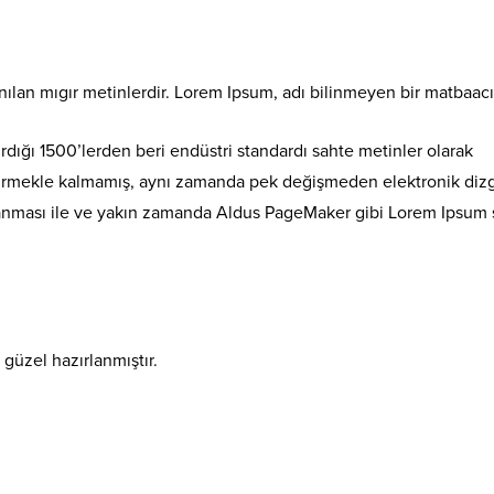
nılan mıgır metinlerdir. Lorem Ipsum, adı bilinmeyen bir matbaac
tırdığı 1500’lerden beri endüstri standardı sahte metinler olarak
ürdürmekle kalmamış, aynı zamanda pek değişmeden elektronik dizg
nlanması ile ve yakın zamanda Aldus PageMaker gibi Lorem Ipsum s
i güzel hazırlanmıştır.