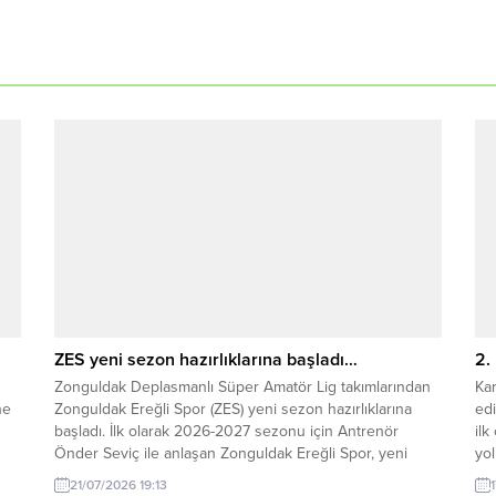
ZES yeni sezon hazırlıklarına başladı…
2.
Zonguldak Deplasmanlı Süper Amatör Lig takımlarından
Ka
ne
Zonguldak Ereğli Spor (ZES) yeni sezon hazırlıklarına
edi
başladı. İlk olarak 2026-2027 sezonu için Antrenör
ilk
Önder Seviç ile anlaşan Zonguldak Ereğli Spor, yeni
yol
sezon çalışmalarını start verdiğini açıkladı. Zonguldak
Ant
21/07/2026 19:13