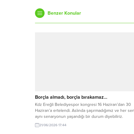
Benzer Konular
Borçla almadı, borçla bırakamaz…
Kdz Ereğli Belediyespor kongresi 16 Haziran’dan 30
Haziran’a ertelendi. Aslında şaşırmadığımız ve her se
aynı senaryonun yaşandığı bir durum diyebiliriz.
21/06/2026 17:44