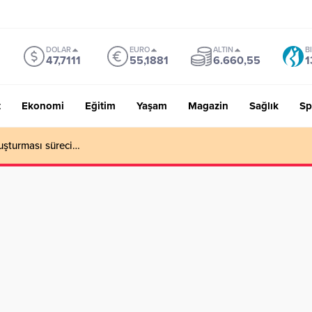
DOLAR
EURO
ALTIN
B
47,7111
55,1881
6.660,55
1
t
Ekonomi
Eğitim
Yaşam
Magazin
Sağlık
Sp
uşturması süreci…