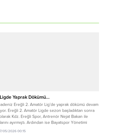
 Ligde Yaprak Dökümü…
radeniz Ereğli 2. Amatör Lig’de yaprak dökümü devam
yor. Ereğli 2. Amatör Ligde sezon başladıktan sonra
 olarak Kdz. Ereğli Spor, Antrenör Nejat Bakan ile
larını ayırmıştı. Ardından ise Bayatspor Yönetimi
renör Görkem Özmen ile yollarını ayırma kararı aldı.
17/05/2026 00:15