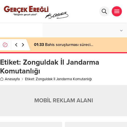
°C
ZONGULDAK
AZ BULUTLU
01:33
Bahis soruşturması süreci…
Etiket:
Zonguldak İl Jandarma
Komutanlığı
Anasayfa
Etiket: Zonguldak İl Jandarma Komutanlığı
MOBİL REKLAM ALANI