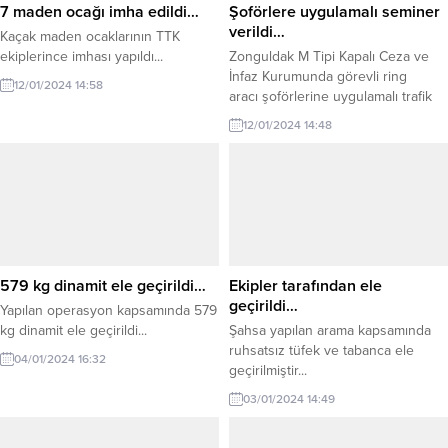
7 maden ocağı imha edildi…
Şoförlere uygulamalı seminer
verildi…
Kaçak maden ocaklarının TTK
ekiplerince imhası yapıldı...
Zonguldak M Tipi Kapalı Ceza ve
İnfaz Kurumunda görevli ring
12/01/2024 14:58
aracı şoförlerine uygulamalı trafik
eğitimi ve trafik kuralları hakkında
12/01/2024 14:48
bilgilendirme semineri verilmiştir...
579 kg dinamit ele geçirildi…
Ekipler tarafından ele
geçirildi…
Yapılan operasyon kapsamında 579
kg dinamit ele geçirildi...
Şahsa yapılan arama kapsamında
ruhsatsız tüfek ve tabanca ele
04/01/2024 16:32
geçirilmiştir...
03/01/2024 14:49