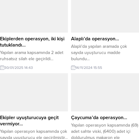
Ekiplerden operasyon, iki kişi
Alaplı’da operasyon…
tutuklandı…
Alaplı'da yapılan aramada çok
Yapılan arama kapsamında 2 adet
sayıda uyuşturucu madde
ruhsatsız silah ele geçirildi...
bulundu...
30/01/2025 14:43
14/11/2024 15:55
Ekipler uyuşturucuya geçit
Çaycuma’da operasyon…
vermiyor…
Yapılan operasyon kapsamında (69)
Yapılan operasyon kapsamında çok
adet sahte viski, (6400) adet içi
sayıda uyuşturucu ele geçirilmiştir...
doldurulmuş makaron ele