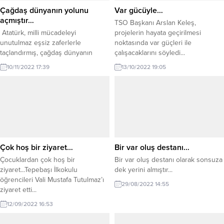
Çağdaş dünyanın yolunu
Var gücüyle…
açmıştır…
TSO Başkanı Arslan Keleş,
Atatürk, milli mücadeleyi
projelerin hayata geçirilmesi
unutulmaz eşsiz zaferlerle
noktasında var güçleri ile
taçlandırmış, çağdaş dünyanın
çalışacaklarını söyledi...
yolunu açmıştır...
10/11/2022 17:39
13/10/2022 19:05
Çok hoş bir ziyaret…
Bir var oluş destanı…
Çocuklardan çok hoş bir
Bir var oluş destanı olarak sonsuza
ziyaret...Tepebaşı İlkokulu
dek yerini almıştır...
öğrencileri Vali Mustafa Tutulmaz’ı
29/08/2022 14:55
ziyaret etti...
12/09/2022 16:53