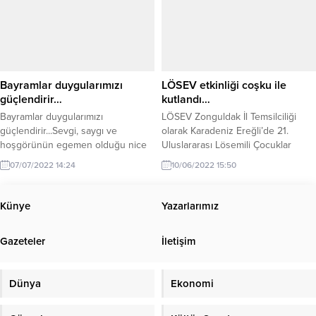
Bayramlar duygularımızı
LÖSEV etkinliği coşku ile
güçlendirir…
kutlandı…
Bayramlar duygularımızı
LÖSEV Zonguldak İl Temsilciliği
güçlendirir...Sevgi, saygı ve
olarak Karadeniz Ereğli’de 21.
hoşgörünün egemen olduğu nice
Uluslararası Lösemili Çocuklar
bayramlara...
Haftasını çeşitli etkinliklerle kutladı.
07/07/2022 14:24
10/06/2022 15:50
Künye
Yazarlarımız
Gazeteler
İletişim
Dünya
Ekonomi