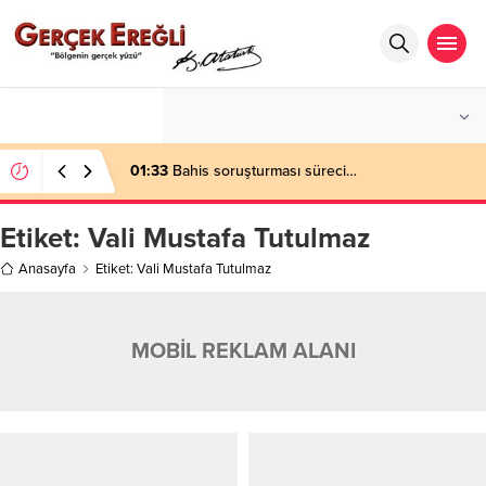
°C
ZONGULDAK
AZ BULUTLU
01:33
Bahis soruşturması süreci…
Etiket:
Vali Mustafa Tutulmaz
Anasayfa
Etiket: Vali Mustafa Tutulmaz
MOBİL REKLAM ALANI