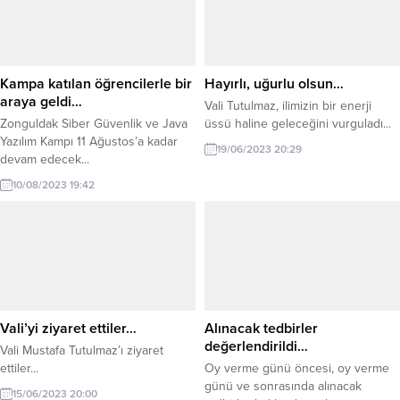
Kampa katılan öğrencilerle bir
Hayırlı, uğurlu olsun…
araya geldi…
Vali Tutulmaz, ilimizin bir enerji
Zonguldak Siber Güvenlik ve Java
üssü haline geleceğini vurguladı...
Yazılım Kampı 11 Ağustos’a kadar
19/06/2023 20:29
devam edecek...
10/08/2023 19:42
Vali’yi ziyaret ettiler…
Alınacak tedbirler
değerlendirildi…
Vali Mustafa Tutulmaz’ı ziyaret
ettiler...
Oy verme günü öncesi, oy verme
günü ve sonrasında alınacak
15/06/2023 20:00