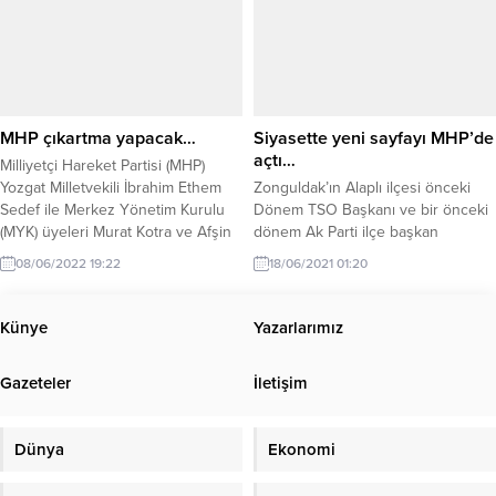
MHP çıkartma yapacak…
Siyasette yeni sayfayı MHP’de
açtı…
Milliyetçi Hareket Partisi (MHP)
Yozgat Milletvekili İbrahim Ethem
Zonguldak’ın Alaplı ilçesi önceki
Sedef ile Merkez Yönetim Kurulu
Dönem TSO Başkanı ve bir önceki
(MYK) üyeleri Murat Kotra ve Afşin
dönem Ak Parti ilçe başkan
Biber’in, 10-11-12 Haziran
adaylarından İsmail Öztürk
08/06/2022 19:22
18/06/2021 01:20
tarihlerinde Zonguldak’ta ‘’Adım
beraberinde ki 105 kişi ile Milliyetçi
Adım 2023; İlçe İlçe Anlatma ve
Hareket Partisi’ne geçti. Yeni
Aydınlatma’’temalı ziyaretlerde
üyelerin rozetlerini MHP İl Başkanı
Künye
Yazarlarımız
bulunacakları bildirildi.
Varol Demirköse taktı. Milliyetçi
Hareket Partisi (MHP) Alaplı İlçe
Gazeteler
İletişim
Başkanı Erol Oktay, bugün ilçe
binasında gerçekleşen toplu...
Dünya
Ekonomi