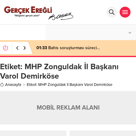
°C
ZONGULDAK
PARÇALI BULUTLU
01:33
Bahis soruşturması süreci…
Etiket:
MHP Zonguldak İl Başkanı
Varol Demirköse
Anasayfa
Etiket: MHP Zonguldak İl Başkanı Varol Demirköse
MOBİL REKLAM ALANI