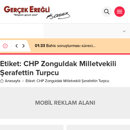
°C
ZONGULDAK
AZ BULUTLU
01:33
Bahis soruşturması süreci…
Etiket:
CHP Zonguldak Milletvekili
Şerafettin Turpcu
Anasayfa
Etiket: CHP Zonguldak Milletvekili Şerafettin Turpcu
MOBİL REKLAM ALANI