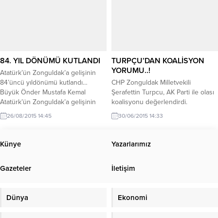
84. YIL DÖNÜMÜ KUTLANDI
TURPÇU’DAN KOALİSYON
YORUMU..!
Atatürk’ün Zonguldak’a gelişinin
84’üncü yıldönümü kutlandı…
CHP Zonguldak Milletvekili
Büyük Önder Mustafa Kemal
Şerafettin Turpcu, AK Parti ile olası
Atatürk’ün Zonguldak’a gelişinin
koalisyonu değerlendirdi.
84’üncü yıldönümü dolayısıyla
Cumhuriyet Halk Partisi(CHP)
26/08/2015 14:45
30/06/2015 14:33
tören düzenlendi. Valilik önündeki
Zonguldak Milletvekili Şerafettin
törene; Vali Yardımcısı Hüseyin
Turpcu, Türkiye’nin normalleşmesi
Ergi, Garnizon Komutanı
gerektiğini belirterek, “Türkiye’nin
Künye
Yazarlarımız
Tuğgeneral Birol Şimşek,
normalleşmesinin yolu da
Zonguldak Belediye Başkanvekili
Cumhuriyet Halk Partili bir
Gazeteler
İletişim
Mehmet İzzet Türkçelik,
koalisyondan geçiyor” dedi.
Cumhuriyet Başsavcısı Necip
Ülkenin yüzde 60’ının bu hükümeti
Topuz, AK Parti Zonguldak
istemediğini ifade eden Turpcu,
Dünya
Ekonomi
Milletvekili Hüseyin Özbakır, CHP
“Net bir şekilde bu ortada.
Zonguldak Milletvekili Şerafettin...
Dolayısıyla Türkiye’nin