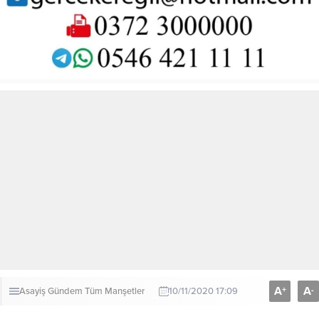
A
A
+
-
Asayiş
Gündem
Tüm Manşetler
10/11/2020 17:09