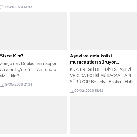
basın mensuplarının katılımıyla
10/04/2026 13:48
gerçekleşen törende Kdz.Ereğli
İlçe Emniyet Müdürü Hasan Ünlü
bir konuşma yaptı. Açıklama şöyle:
Sayın Belediye Başkanım, Saygı
değer kurum amirlerim, Siyasi
Partilerimizin ve Sivil Toplum
Kuruluşlarının Değerli Başkan ve
Temsilcileri, Kıymetli...
Sizce Kim?
Aşevi ve gıda kolisi
müracaatları sürüyor…
Zonguldak Deplasmanlı Süper
Amatör Lig'de 'Yılın Antrenörü'
KDZ. EREĞLİ BELEDİYESİ, AŞEVİ
sizce kim?
VE GIDA KOLİSİ MÜRACAATLARI
SÜRÜYOR Belediye Başkanı Halil
19/05/2026 21:34
Posbıyık’ın talimatıyla Ramazan
09/02/2026 18:42
ayında aşsız kimse kalmaması için
çalışmalarını yürüten Sosyal Yardım
İşleri Müdürlüğü, aşevi ve gıda
kolisi yardımları için müracaatları
almaya devam ediyor. Ayrıca
müdürlük zekat, fitre ve sadaka
bağışlarını da alıyor. Belediye
Sosyal Yardım İşleri Müdürü...