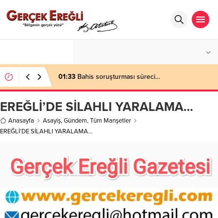
°C
ZONGULDAK
AÇIK
01:33
Bahis soruşturması süreci…
EREĞLİ’DE SİLAHLI YARALAMA…
Anasayfa
Asayiş
,
Gündem
,
Tüm Manşetler
EREĞLİ’DE SİLAHLI YARALAMA…