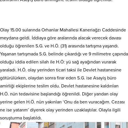
Olay 15.00 sularında Orhanlar Mahallesi Kaneriağzı Caddesinde
meydana geldi. İddiaya göre aralarında alacak verecek davası
olduğu öğrenilen S.G. ve H.Ö. (31) arasında tartışma yaşandı.
Yaşanan tartışmada S.G. belinde çıkardığı ve 9 milimetre çapında
olduğu iddia edilen silah ile H.Ö: yü sağ ayağından vurarak
yaraladı. H.Ö. olay yerinden ticari taksi ile Devlet hastanesine
götürülürken, olaydan sonra firar eden S.G. ise Asayiş büro
amirliği ekiplerine teslim oldu. Devlet hastanesine kaldırılan
H.Ö. nün tedavisine başlandığı öğrenildi. Diğer yandan olay
yerine gelen H.Ö. nün yakınları ‘Onu da ben vuracağım. Cezası
ne ise yatarım’ diyerek olay yerinden uzaklaştılar. Olayla ilgili
soruşturma başlatıldı.