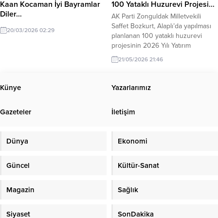
Kaan Kocaman İyi Bayramlar
100 Yataklı Huzurevi Projesi…
Diler…
AK Parti Zonguldak Milletvekili
Saffet Bozkurt, Alaplı’da yapılması
20/03/2026 02:29
planlanan 100 yataklı huzurevi
projesinin 2026 Yılı Yatırım
Programı’na alındığını duyurdu.
21/05/2026 21:46
Projenin, yaşlı vatandaşların daha
modern, güvenli ve huzurlu
şartlarda hizmet alabilmesi amacıyla
Künye
Yazarlarımız
hayata geçirileceği belirtildi.
Milletvekili Bozkurt yaptığı
Gazeteler
İletişim
açıklamada, yaşlıların toplumun en
kıymetli değerleri olduğunu
vurgulayarak, onların yaşam
Dünya
Ekonomi
kalitesini artıracak sosyal...
Güncel
Kültür-Sanat
Magazin
Sağlık
Siyaset
SonDakika