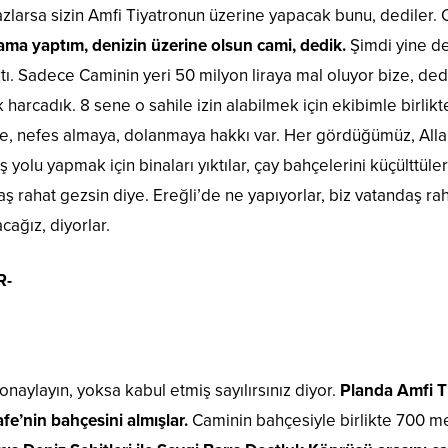
larsa sizin Amfi Tiyatronun üzerine yapacak bunu, dediler. 
ama yaptım, denizin üzerine olsun cami, dedik.
Şimdi yine den
tı. Sadece Caminin yeri 50 milyon liraya mal oluyor bize, dedi.
harcadık. 8 sene o sahile izin alabilmek için ekibimle birlik
e, nefes almaya, dolanmaya hakkı var. Her gördüğümüz, Alla
 yolu yapmak için binaları yıktılar, çay bahçelerini küçülttül
daş rahat gezsin diye. Ereğli’de ne yapıyorlar, biz vatandaş ra
cağız, diyorlar.
R-
 onaylayın, yoksa kabul etmiş sayılırsınız diyor.
Planda Amfi T
e’nin bahçesini almışlar.
Caminin bahçesiyle birlikte 700 me