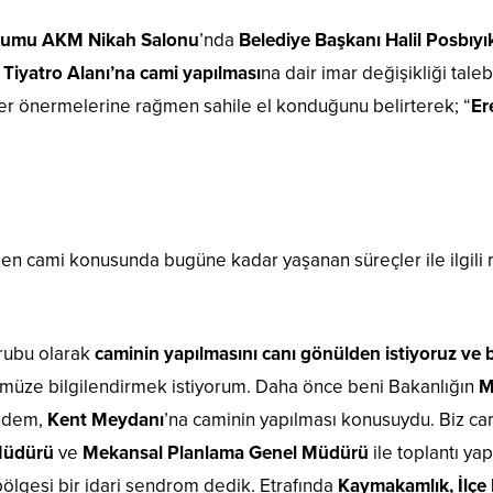
urumu
AKM Nikah Salonu
’nda
Belediye Başkanı Halil Posbıyı
Tiyatro Alanı’na cami yapılması
na dair imar değişikliği tale
yer önermelerine rağmen sahile el konduğunu belirterek; “
Er
en cami konusunda bugüne kadar yaşanan süreçler ile ilgili me
grubu olarak
caminin yapılmasını canı gönülden istiyoruz ve
müze bilgilendirmek istiyorum. Daha önce beni Bakanlığın
M
ündem,
Kent Meydanı
’na caminin yapılması konusuydu. Biz cami
 Müdürü
ve
Mekansal Planlama Genel Müdürü
ile toplantı ya
bölgesi bir idari sendrom dedik. Etrafında
Kaymakamlık, İlçe