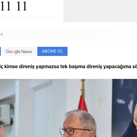
54
ABONE OL
iç kimse direniş yapmazsa tek başıma direniş yapacağıma s