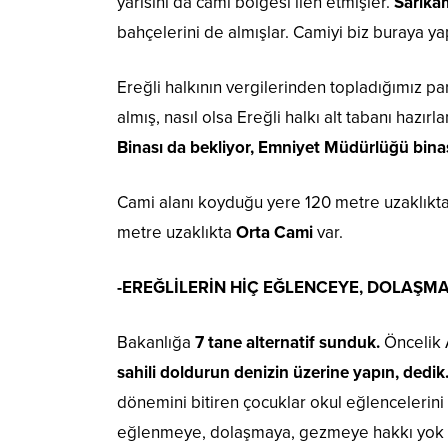
yarısını da cami bölgesi ilen etmişler.
Sarıkam
bahçelerini de almışlar. Camiyi biz buraya yap
Ereğli halkının vergilerinden topladığımız par
almış, nasıl olsa Ereğli halkı alt tabanı hazır
Binası da bekliyor, Emniyet Müdürlüğü binası
Cami alanı koyduğu yere 120 metre uzaklıkt
metre uzaklıkta
Orta Cami
var.
-EREĞLİLERİN HİÇ EĞLENCEYE, DOLAŞM
Bakanlığa
7 tane alternatif sunduk.
Öncelik 
sahili doldurun denizin üzerine yapın, dedik
dönemini bitiren çocuklar okul eğlencelerini y
eğlenmeye, dolaşmaya, gezmeye hakkı yok