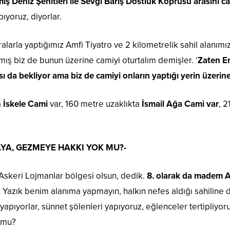
ış Deniz Şehitleri ile Sevgi Barış Dostluk Köprüsü arasını ca
ıyoruz, diyorlar.
alarla yaptığımız Amfi Tiyatro ve 2 kilometrelik sahil alanımızı
lamış biz de bunun üzerine camiyi oturtalım demişler. ‘
Zaten Er
 da bekliyor ama biz de camiyi onların yaptığı yerin üzerin
a
İskele Cami
var, 160 metre uzaklıkta
İsmail Ağa Cami var
, 
AYA, GEZMEYE HAKKI YOK MU?-
Askeri Lojmanlar bölgesi olsun, dedik.
8. olarak da madem Am
.
Yazık benim alanıma yapmayın, halkın nefes aldığı sahiline 
apıyorlar, sünnet şölenleri yapıyoruz, eğlenceler tertipliyoruz,
 mu?