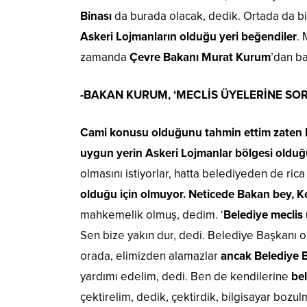
Binası
da burada olacak, dedik. Ortada da bi
Askeri Lojmanların olduğu yeri beğendiler
. 
zamanda
Çevre Bakanı Murat Kurum
’dan ba
-BAKAN KURUM, ‘MECLİS ÜYELERİNE SOR
Cami konusu olduğunu tahmin ettim zaten be
uygun yerin Askeri Lojmanlar bölgesi olduğ
olmasını istiyorlar, hatta belediyeden de rica
olduğu için olmuyor.
Neticede Bakan bey, K
mahkemelik olmuş, dedim. ‘
Belediye meclis 
Sen bize yakın dur, dedi. Belediye Başkanı ol
orada, elimizden alamazlar
ancak Belediye B
yardımı edelim, dedi. Ben de kendilerine
be
çektirelim, dedik, çektirdik, bilgisayar bo