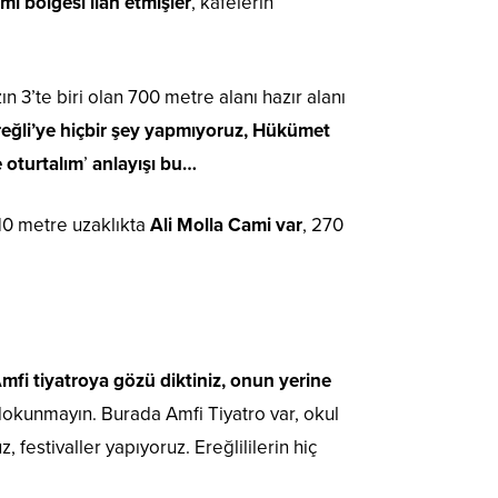
mi bölgesi ilan etmişler
, kafelerin
n 3’te biri olan 700 metre alanı hazır alanı
eğli’ye hiçbir şey yapmıyoruz, Hükümet
e oturtalım
’
anlayışı bu…
210 metre uzaklıkta
Ali Molla Cami var
, 270
fi tiyatroya gözü diktiniz, onun yerine
dokunmayın. Burada Amfi Tiyatro var, okul
 festivaller yapıyoruz. Ereğlililerin hiç