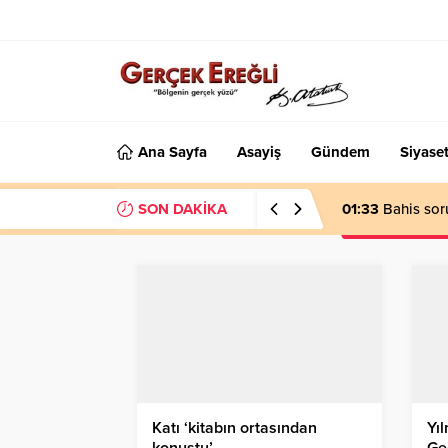
Ana Sayfa
Asayiş
Gündem
Siyase
SON DAKİKA
01:33
Bahis sor
Katı ‘kitabın ortasından
Yıl
konuştu’…
Ge