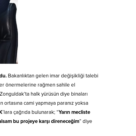
du.
Bakanlıktan gelen imar değişikliği talebi
 yer önermelerine rağmen sahile el
 Zonguldak’ta halk yürüsün diye binaları
in ortasına cami yapmaya paranız yoksa
K
’lara çağrıda bulunarak; “
Yarın mecliste
alsam bu projeye karşı direneceğim
” diye