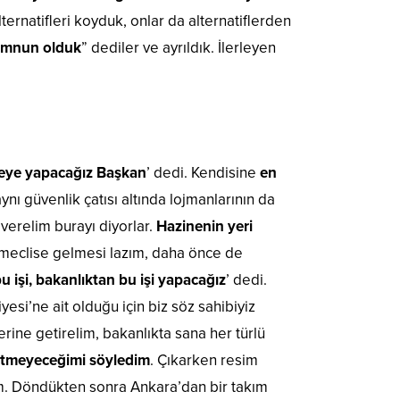
rnatifleri koyduk, onlar da alternatiflerden
memnun olduk
” dediler ve ayrıldık. İlerleyen
eye yapacağız Başkan
’ dedi. Kendisine
en
nı güvenlik çatısı altında lojmanlarının da
 verelim burayı diyorlar.
Hazinenin yeri
ş meclise gelmesi lazım, daha önce de
 işi, bakanlıktan bu işi yapacağız
’ dedi.
esi’ne ait olduğu için biz söz sahibiyiz
erine getirelim, bakanlıkta sana her türlü
 etmeyeceğimi söyledim
. Çıkarken resim
im. Döndükten sonra Ankara’dan bir takım