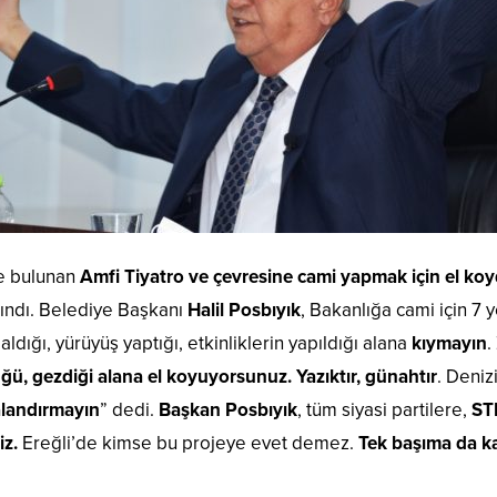
de bulunan
Amfi Tiyatro ve çevresine cami yapmak için el koy
ındı. Belediye Başkanı
Halil Posbıyık
, Bakanlığa cami için 7
ldığı, yürüyüş yaptığı, etkinliklerin yapıldığı alana
kıymayın
.
ğü, gezdiği alana el koyuyorsunuz. Yazıktır, günahtır
. Deniz
alandırmayın
” dedi.
Başkan Posbıyık
, tüm siyasi partilere,
ST
iz.
Ereğli’de kimse bu projeye evet demez.
Tek başıma da k