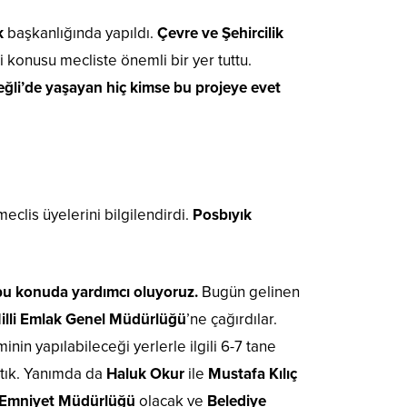
k
başkanlığında yapıldı.
Çevre ve Şehircilik
bi konusu mecliste önemli bir yer tuttu.
eğli’de yaşayan hiç kimse bu projeye evet
clis üyelerini bilgilendirdi.
Posbıyık
 bu konuda yardımcı oluyoruz.
Bugün gelinen
illi Emlak Genel Müdürlüğü
’ne çağırdılar.
nin yapılabileceği yerlerle ilgili 6-7 tane
ptık. Yanımda da
Haluk Okur
ile
Mustafa Kılıç
 Emniyet Müdürlüğü
olacak ve
Belediye