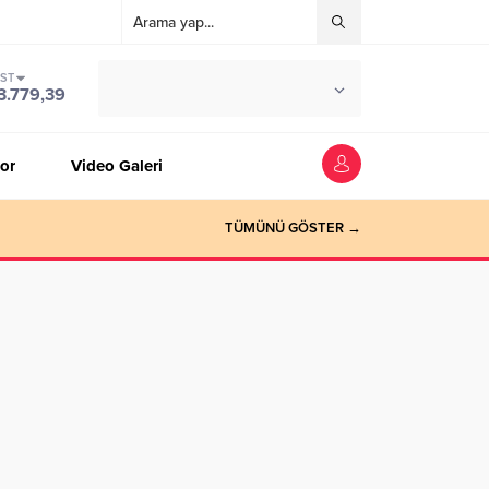
IST
°C
ZONGULDAK
3.779,39
PARÇALI BULUTLU
or
Video Galeri
TÜMÜNÜ GÖSTER →