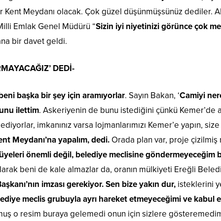
r Kent Meydanı olacak. Çok güzel düşünmüşsünüz dediler. Alte
Milli Emlak Genel Müdürü “
Sizin iyi niyetinizi görünce çok 
na bir davet geldi.
MAYACAĞIZ’ DEDİ-
ni başka bir şey için aramıyorlar
. Sayın Bakan, ‘
Camiyi ner
unu ilettim
. Askeriyenin de bunu istediğini çünkü Kemer’de ay
 ediyorlar, imkanınız varsa lojmanlarımızı Kemer’e yapın, size
ent Meydanı’na yapalım, dedi.
Orada plan var, proje çizilmi
üyeleri önemli değil, belediye meclisine göndermeyeceğim bu
arak beni de kale almazlar da, oranın mülkiyeti Ereğli Belediy
aşkanı’nın imzası gerekiyor. Sen bize yakın dur,
isteklerini y
lediye meclis grubuyla ayrı hareket etmeyeceğimi ve kabul
zulmuş o resim buraya gelemedi onun için sizlere gösteremed