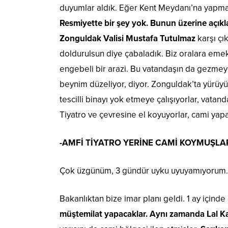
duyumlar aldık. Eğer Kent Meydanı’na yapmaz
Resmiyette bir şey yok. Bunun üzerine açıkl
Zonguldak Valisi Mustafa Tutulmaz
karşı çık
doldurulsun diye çabaladık. Biz oralara emek 
engebeli bir arazi. Bu vatandaşın da gezmey
beynim düzeliyor, diyor. Zonguldak’ta yürüyüş
tescilli binayı yok etmeye çalışıyorlar, vatan
Tiyatro ve çevresine el koyuyorlar, cami yapa
-AMFİ TİYATRO YERİNE CAMİ KOYMUŞLA
Çok üzgünüm, 3 gündür uyku uyuyamıyorum.
Bakanlıktan bize imar planı geldi. 1 ay içinde
müştemilat yapacaklar. Aynı zamanda Lal Kaf