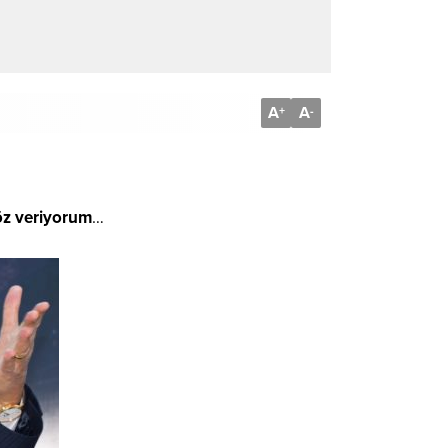
A
A
+
-
öz veriyorum
…