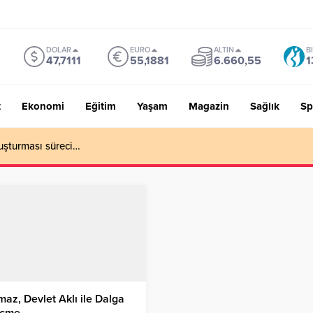
DOLAR
EURO
ALTIN
B
47,7111
55,1881
6.660,55
1
t
Ekonomi
Eğitim
Yaşam
Magazin
Sağlık
Sp
uşturması süreci…
maz, Devlet Aklı ile Dalga
çme…