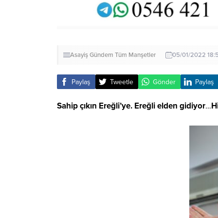
Asayiş
Gündem
Tüm Manşetler
05/01/2022 18:
Paylaş
Tweetle
Gönder
Paylaş
Sahip çıkın Ereğli’ye. Ereğli elden gidiyor
…
H