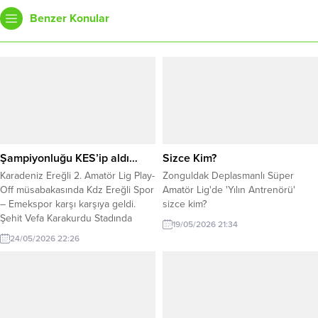
Benzer Konular
Şampiyonluğu KES’ip aldı…
Sizce Kim?
Karadeniz Ereğli 2. Amatör Lig Play-
Zonguldak Deplasmanlı Süper
Off müsabakasında Kdz Ereğli Spor
Amatör Lig'de 'Yılın Antrenörü'
– Emekspor karşı karşıya geldi.
sizce kim?
Şehit Vefa Karakurdu Stadında
19/05/2026 21:34
oynanan müsabaka her iki takımın
24/05/2026 22:26
karşılıklı atakları ile devam etti.
Oyun üstünlüğünü elinde
bulunduran Kdz Ereğli Spor, 67.
dakikada Emeksporlu Dinçer
Çınar’ın kendi kalesine attığı gol ile
1-0 öne geçti. Karşılaşmada...