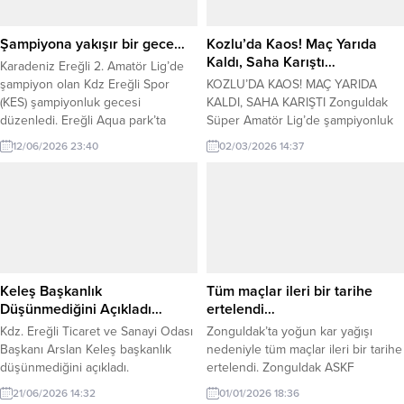
Şampiyona yakışır bir gece…
Kozlu’da Kaos! Maç Yarıda
Kaldı, Saha Karıştı…
Karadeniz Ereğli 2. Amatör Lig’de
şampiyon olan Kdz Ereğli Spor
KOZLU’DA KAOS! MAÇ YARIDA
(KES) şampiyonluk gecesi
KALDI, SAHA KARIŞTI Zonguldak
düzenledi. Ereğli Aqua park’ta
Süper Amatör Lig’de şampiyonluk
düzenlenen gecede yönetimi
mücadelesi veren lider Kozlu
12/06/2026 23:40
02/03/2026 14:37
futbolcular gönüllerince eğlendi.
Belediyespor ile Sefercikspor
Takıma destek veren isimlere
arasındaki karşılaşma, eşine az
plaket takdimi yapıldı. Kulübün
rastlanır olaylara sahne oldu.
başkan vekili Can Yaman gecenin
Kırmızı kartlar, hakeme tepki ve
anlam ve önemini belirten
oyuncu sayısının 6’ya düşmesiyle
konuşmasında ‘benim felsefemde
maç 49. dakikada tatil edildi. Kozlu
başarı ödüllendirilir’ diyerek 2026-
Sahası’nda dün (1 Mart Pazar)
2027 futbol sezonunda Antrenör...
oynanan müsabaka, futbolun...
Keleş Başkanlık
Tüm maçlar ileri bir tarihe
Düşünmediğini Açıkladı…
ertelendi…
Kdz. Ereğli Ticaret ve Sanayi Odası
Zonguldak’ta yoğun kar yağışı
Başkanı Arslan Keleş başkanlık
nedeniyle tüm maçlar ileri bir tarihe
düşünmediğini açıkladı.
ertelendi. Zonguldak ASKF
yönetimi, Zonguldak’ta yoğun kar
21/06/2026 14:32
01/01/2026 18:36
yağışı ve sahaların karla kaplı