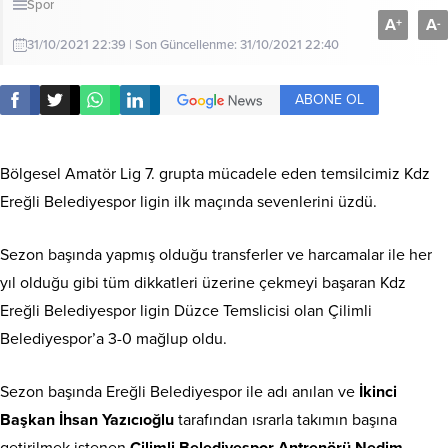
Spor
A
A
+
-
31/10/2021 22:39 | Son Güncellenme: 31/10/2021 22:40
ABONE OL
Bölgesel Amatör Lig 7. grupta mücadele eden temsilcimiz Kdz
Ereğli Belediyespor ligin ilk maçında sevenlerini üzdü.
Sezon başında yapmış olduğu transferler ve harcamalar ile her
yıl olduğu gibi tüm dikkatleri üzerine çekmeyi başaran Kdz
Ereğli Belediyespor ligin Düzce Temslicisi olan Çilimli
Belediyespor’a 3-0 mağlup oldu.
Sezon başında Ereğli Belediyespor ile adı anılan ve
İkinci
Başkan İhsan Yazıcıoğlu
tarafından ısrarla takımın başına
getirilmek istenen
Çilimli Belediyespor Antrenörü Nedim