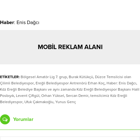
Haber
: Enis Dağcı
MOBİL REKLAM ALANI
ETİKETLER:
Bölgesel Amatör Lig 7. grup
,
Burak Kütükçü
,
Düzce Temslicisi olan
Çilimli Belediyespor
,
Ereğli Belediyespor Antrenörü Erhan Koç
,
Haber: Enis Dağcı
,
Kdz Ereğli Belediye Başkanı ve aynı zamanda Kdz Ereğli Belediyespor Başkanı Halil
Posbıyık
,
Levent Çiftgül
,
Orhan Yüksel
,
Sercan Demir
,
temsilcimiz Kdz Ereğli
Belediyespor
,
Ufuk Çakmakoğlu
,
Yunus Genç
Yorumlar