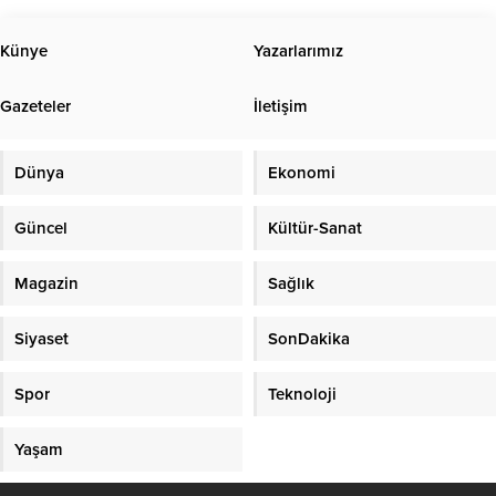
olması nedeniyle 2 ve 7 Ocak 2026
tarihlerinde oynanacak olan tüm
Künye
Yazarlarımız
maçları ileri bir tarihe ertelendiğini
duyurdu. ASKF’den yapılan
Gazeteler
İletişim
açıklama şu şekilde: ” İlimiz ve
ilçelerinde devam eden...
Dünya
Ekonomi
Güncel
Kültür-Sanat
Magazin
Sağlık
Siyaset
SonDakika
Spor
Teknoloji
Yaşam