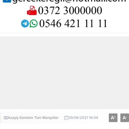
A
A
+
-
Asayiş
Gündem
Tüm Manşetler
29/06/2021 16:04