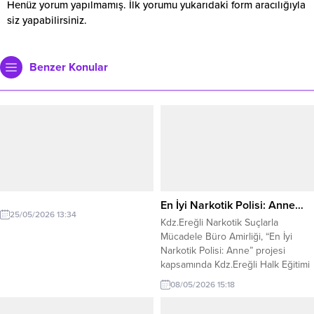
Henüz yorum yapılmamış. İlk yorumu yukarıdaki form aracılığıyla
siz yapabilirsiniz.
Benzer Konular
En İyi Narkotik Polisi: Anne…
25/05/2026 13:34
Kdz.Ereğli Narkotik Suçlarla
Mücadele Büro Amirliği, “En İyi
Narkotik Polisi: Anne” projesi
kapsamında Kdz.Ereğli Halk Eğitimi
Merkezi kursiyerleri ve hocalarına,
08/05/2026 15:18
bağımlılıkla ilgili seminer
düzenlendi. Hüseyin Tatoğlu Kültür