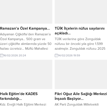
Merkezinde gerçekleştirilen
seminer, Başkomiser Mehmet
Özekin eşliğinde sunuldu.
Başkomiser Özekin, programda
uyuşturucuyla mücadelede ailelerin
rolüne dikkat çekerek, özellikle
Ramazan’a Özel Kampanya…
TÜİK İlçelerin nüfus sayılarını
annelerin bilinçlendirilmesinin
açıkladı…
Adıyaman Çiğköfte’den Ramazan’a
önemini vurguladı. Yetkililer,...
Özel Kampanya… 500 gram ve
TÜİK verilerine göre Zonguldak
üzeri çiğköfte alımlarında yüzde 50
nüfusu bir önceki yıla göre 1.599
fazlası ücretsiz… Müftü Mahallesi
azalmıştır. Zonguldak nüfusu 2025
Erdemir Caddesi’nde, Ereylin AVM
yılına göre 585.203’dir. Bu nüfus,
16/02/2026 20:24
14/02/2026 19:59
yanında hizmet veren Ramazan
290.246 erkek ve 294.957
Altuğ Adıyaman Çiğköfte, Ramazan
kadından oluşmaktadır. Yüzde
ayı boyunca 500 gram ve üzeri
olarak ise: %49,60 erkek, %50,40
alımlarda %50 fazlasını bedava
kadındır. Zonguldak merkezde
veriyor. Zonguldak’ın Karadeniz
nüfus azalırken ilçelerinin
Ereğli ilçesinde faaliyet gösteren
bazılarında nüfus arttı. 2025 ilçe
Ramazan Altuğ Adıyaman
nüfusları şöyle: Ereğli- 173.884
Çiğköfte,...
Merkez-115.279 Çaycuma-91.796
Halk Eğitim’de KADES
Fikri Oğuz Aile Sağlığı Merkezi
Devrek-56.900 Kozlu-50.616...
farkındalığı…
İnşaatı Başlıyor…
Kdz. Ereğli Halk Eğitimi Merkezi
AK Parti Zonguldak Milletvekili