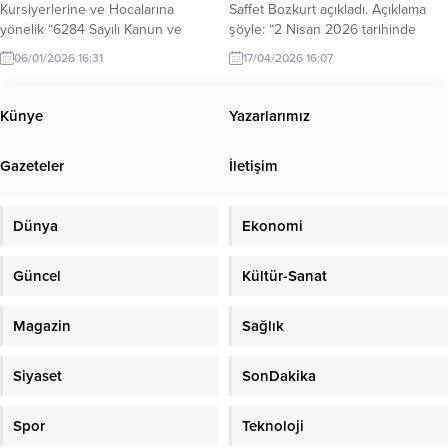
Kursiyerlerine ve Hocalarına
Saffet Bozkurt açıkladı. Açıklama
yönelik “6284 Sayılı Kanun ve
şöyle: “2 Nisan 2026 tarihinde
KADES Uygulaması
ihalesi yapılan Fikri Oğuz Aile
06/01/2026 16:31
17/04/2026 16:07
Bilgilendirme/Bilinçlendirme
Sağlığı Merkezi yapım
Semineri” düzenlendi...
işi kapsamında, yüklenici firmaya
yer teslimi yapılmış olup
Künye
Yazarlarımız
önümüzdeki günlerde inşaat
çalışmalarına başlanacaktır.”
Gazeteler
İletişim
Dünya
Ekonomi
Güncel
Kültür-Sanat
Magazin
Sağlık
Siyaset
SonDakika
Spor
Teknoloji