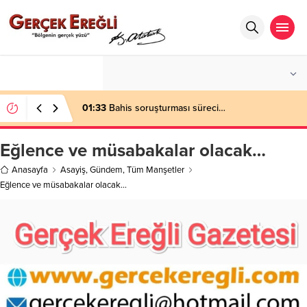
°C
ZONGULDAK
AZ BULUTLU
01:33
Bahis soruşturması süreci…
Eğlence ve müsabakalar olacak…
Anasayfa
Asayiş
,
Gündem
,
Tüm Manşetler
Eğlence ve müsabakalar olacak…