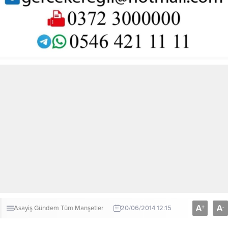
A
A
+
-
Asayiş
Gündem
Tüm Manşetler
20/06/2014 12:15