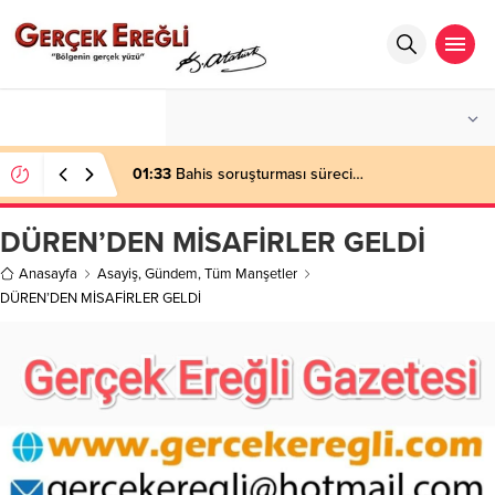
°C
ZONGULDAK
PARÇALI BULUTLU
01:33
Bahis soruşturması süreci…
DÜREN’DEN MİSAFİRLER GELDİ
Anasayfa
Asayiş
,
Gündem
,
Tüm Manşetler
DÜREN’DEN MİSAFİRLER GELDİ