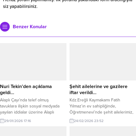
siz yapabilirsiniz.
Benzer Konular
Nuri Tekin’den açıklama
Şehit ailelerine ve gazilere
geldi…
iftar verildi…
Alaplı Çayı’nda telef olmuş
Kdz.Ereğli Kaymakamı Fatih
tavuklara ilişkin sosyal medyada
Yılmaz’ın ev sahipliğinde,
yayılan iddialar üzerine Alaplı
Öğretmenevi’nde şehit ailelerimiz,
Belediyesi açıklama yaptı. Belediye
gazilerimiz ve gazi yakınlarımızın
29/01/2026 17:16
24/02/2026 23:52
Başkanı Nuri Tekin, içme ve
katılımıyla iftar programı
kullanma suyunu sağlayan
düzenlendi. Kaymakamımız Fatih