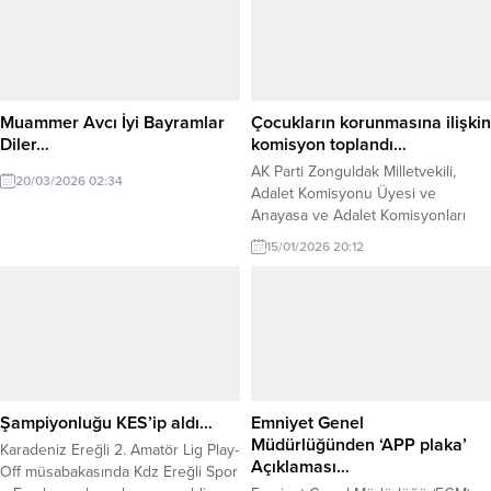
kuyuların olaydan etkilenmediğini
Yılmaz, şehitlerin vatanın
belirterek, halk sağlığının güvence
bağımsızlığı ve milletin huzuru için
altında olduğunu vurguladı.
en büyük fedakârlığı gösterdiğini
Açıklama şöyle: “Bugün sosyal
belirterek, şehit ailelerinin devlet
medya ve yerel basında, Alaplı
ve millet nezdinde her zaman baş
Çayı’nda telef olmuş tavuklara
tacı olduğunu vurguladı. Gazilerin
Muammer Avcı İyi Bayramlar
Çocukların korunmasına ilişkin
ilişkin paylaşımların ardından,...
cesaret ve fedakârlıklarıyla milletin
Diler…
komisyon toplandı…
gönlünde...
AK Parti Zonguldak Milletvekili,
20/03/2026 02:34
Adalet Komisyonu Üyesi ve
Anayasa ve Adalet Komisyonları
üyelerinden kurulu Karma
15/01/2026 20:12
Komisyon Üyesi Saffet Bozkurt,
suça sürüklenen çocuklara ilişkin
Meclis Araştırma Komisyonu
çalışmalarının devam ettiğini
açıkladı. Bozkurt, çocukların suça
sürüklenmesine yol açan
nedenlerin tüm boyutlarıyla ele
alınması, koruyucu ve önleyici
Şampiyonluğu KES’ip aldı…
Emniyet Genel
mekanizmaların güçlendirilmesi ve
Müdürlüğünden ‘APP plaka’
Karadeniz Ereğli 2. Amatör Lig Play-
çocukların toplumsal yaşama...
Açıklaması…
Off müsabakasında Kdz Ereğli Spor