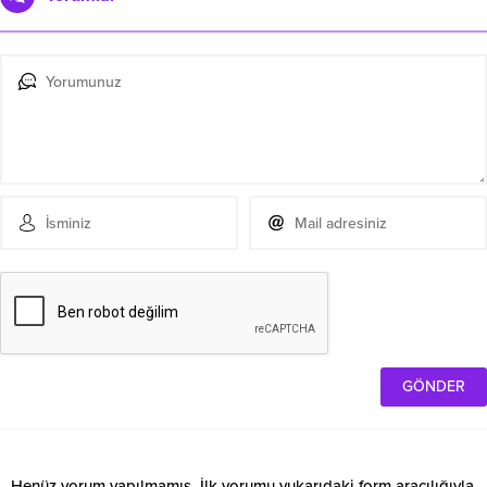
Henüz yorum yapılmamış. İlk yorumu yukarıdaki form aracılığıyla