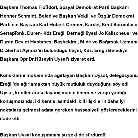
Başkanı Thomas Floßdorf, Sosyal Demokrat Parti Başkanı
Henner Schmidt, Belediye Başkan Vekili ve Özgür Demokrat
Parti´nin Başkanı Karl Hubert Cremer, Kardeş Kent Sorumlusu
SertapTonk, Duren- Kdz Ereğli Derneği üyesi Jo Kallscheuer ve
Duren Devlet Hastanesi Başhekimi, Mide ve Bağırsak Uzmanı
Dr.Serhat Aymaz’ın bulunduğu heyet, Kdz. Ereğli Belediye
Başkanı Opr.Dr.Hüseyin Uysal’ı ziyaret etti.
Konuklarını makamında ağırlayan Başkan Uysal, delegasyonu
Ereğli’de ağırlamaktan büyük mutluluk duyduğunu söyledi.
Uysal, kentler arası dayanışmanın önemine vurgu yaptığı
konuşmasında, iki kent arasındaki ikili ilişkilerin daha iyi
noktalara gelmesi adına gereken hassasiyeti göstereceklerini
ifade etti.
Başkan Uysal konuşmasını şu şekilde sürdürdü: