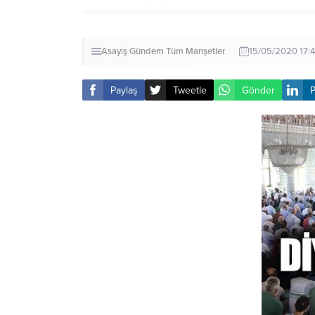
Asayiş
Gündem
Tüm Manşetler
15/05/2020 17:
Paylaş
Tweetle
Gönder
P