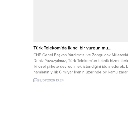
Türk Telekom’da ikinci bir vurgun mu…
CHP Genel Başkan Yardımcısı ve Zonguldak Milletvekil
Deniz Yavuzyılmaz, Türk Telekom’un teknik hizmetleri
iki özel şirkete devredilmek istendiğini iddia ederek, 
hamlenin yıllık 6 milyar liranın üzerinde bir kamu zarar
ve faturalarda %100 zamma yol açacağını savundu. C
28/01/2026 13:24
Genel Başkan Yardımcısı Deniz Yavuzyılmaz, Türk
Telekom bünyesinde “ikinci bir vurgun” olarak...