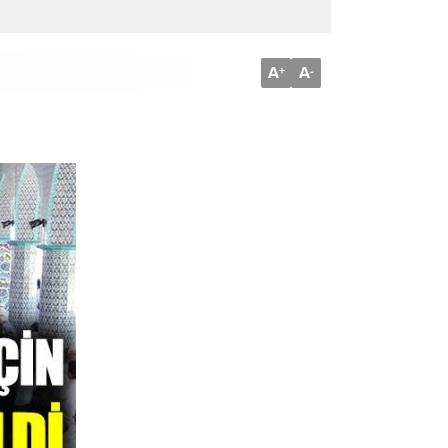
A
A
+
-