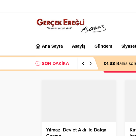
Ana Sayfa
Asayiş
Gündem
Siyase
SON DAKİKA
01:33
Bahis sor
Yılmaz, Devlet Aklı ile Dalga
Kat
Geçme…
ko