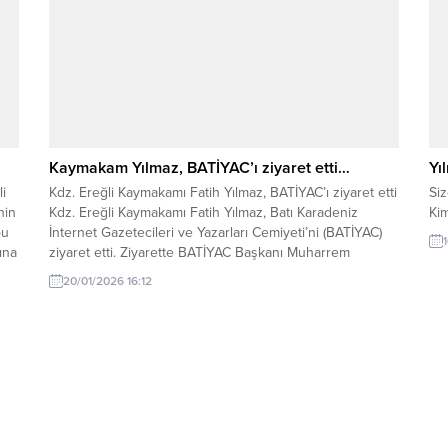
Kaymakam Yılmaz, BATİYAC’ı ziyaret etti…
Yı
i
Kdz. Ereğli Kaymakamı Fatih Yılmaz, BATİYAC’ı ziyaret etti
Si
nin
Kdz. Ereğli Kaymakamı Fatih Yılmaz, Batı Karadeniz
Ki
bu
İnternet Gazetecileri ve Yazarları Cemiyeti’ni (BATİYAC)
ına
ziyaret etti. Ziyarette BATİYAC Başkanı Muharrem
HP
Yokarıbaş ve yönetim kurulu üyeleriyle bir araya gelen
20/01/2026 16:12
Kaymakam Yılmaz, basının toplumdaki yeri ve önemine
dikkat çekti. Kaymakam Yılmaz, özellikle yerel basının
kamuoyunun...