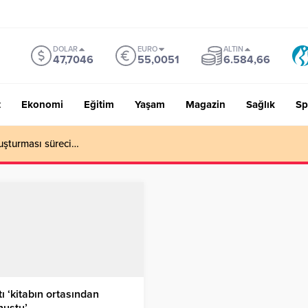
DOLAR
EURO
ALTIN
47,7046
55,0051
6.584,66
t
Ekonomi
Eğitim
Yaşam
Magazin
Sağlık
Sp
uşturması süreci…
ı ‘kitabın ortasından
nuştu’…