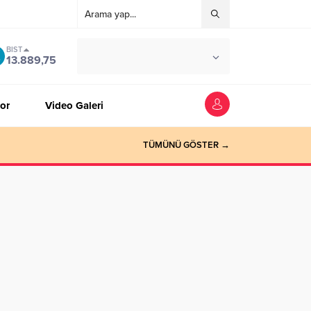
BIST
°C
ZONGULDAK
13.889,75
AÇIK
or
Video Galeri
TÜMÜNÜ GÖSTER →