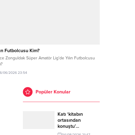
lın Futbolcusu Kim?
zce Zonguldak Süper Amatör Lig'de Yılın Futbolcusu
m?
16/06/2026 23:54
Popüler Konular
Katı ‘kitabın
ortasından
konuştu’…
04/08/2026 21:47