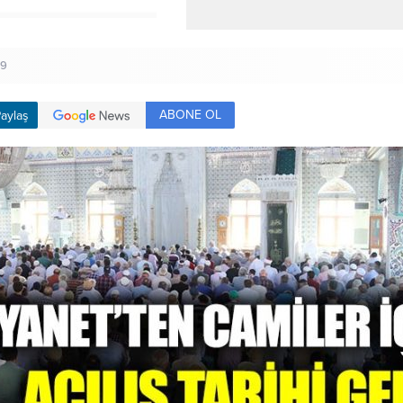
49
ABONE OL
aylaş