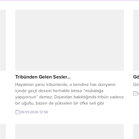
Tribünden Gelen Sesler…
Gö
Hayatımın yarısı tribünlerde, o kendine has dünyanın
Gön
içinde geçti desem herhalde kimse “mübalağa
yapıyorsun” demez. Dışarıdan bakıldığında tribün sadece
bir uğultu, bazen de yükselen bir öfke seli gibi
görünebilir. Ama o kalabalığın içine girdiğinizde, hele ki
28/01/2026 12:56
benim gibi elinizde kamerayla o seslere mecburen kulak
verdiğinizde, her maçın sahada değil tribünde...