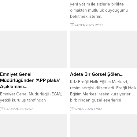
yeni yazım ile sizlerle birlikte
olmaktan mutluluk duyduğumu
belirtmek isterim.
24/03/2026 21:23
Emniyet Genel
Adeta Bir Görsel Şölen…
Müdürlüğünden ‘APP plaka’
Kdz.Ereğli Halk Eğitim Merkezi,
Açıklaması…
resim sergisi düzenledi. Ereğli Halk
Emniyet Genel Müdürlüğü (EGM),
Eğitim Merkezi resim kursiyerleri,
yetkili kuruluş tarafından
birbirinden güzel eserlerini
basılmayan, üzerinde resmi mühür
sergilediler. Sergi açılışı yapıldıktan
07/03/2026 16:57
12/02/2026 17:02
ve yönetmelikte belirtilen güvenlik
sonra Halk Eğitim Merkezi
unsurları bulunmayan plakaların
öğretmenleri sergi açılışına özel,
hukuken geçerli kabul edilmediğini
konser verdiler. Düzenlenen
belirterek,
etkinlik hakkında Kdz.Ereğli Halk
kamuoyunda APP plaka olarak
Eğitim Merkezi Müdürü Dr.Metin