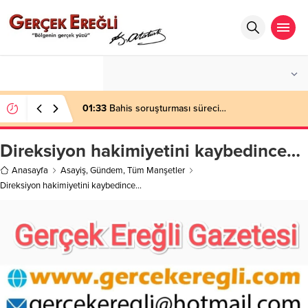
°C
ZONGULDAK
AZ BULUTLU
01:33
Bahis soruşturması süreci…
Direksiyon hakimiyetini kaybedince…
Anasayfa
Asayiş
,
Gündem
,
Tüm Manşetler
Direksiyon hakimiyetini kaybedince…