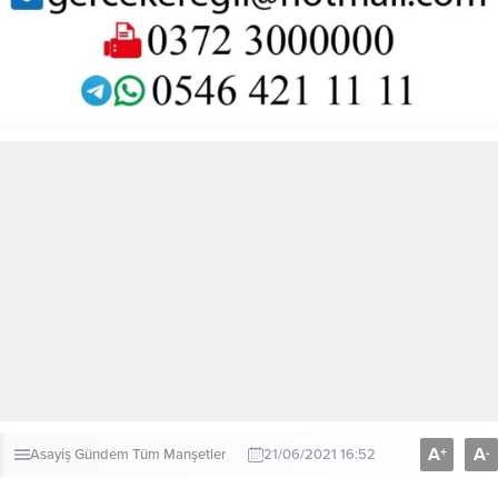
A
A
+
-
Asayiş
Gündem
Tüm Manşetler
21/06/2021 16:52