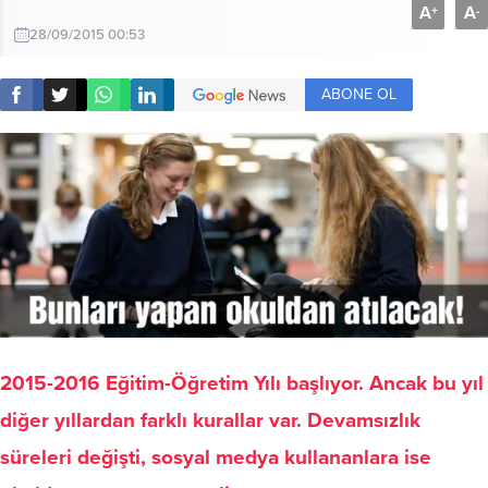
A
A
+
-
28/09/2015 00:53
ABONE OL
2015-2016 Eğitim-Öğretim Yılı başlıyor. Ancak bu yıl
diğer yıllardan farklı kurallar var. Devamsızlık
süreleri değişti, sosyal medya kullananlara ise