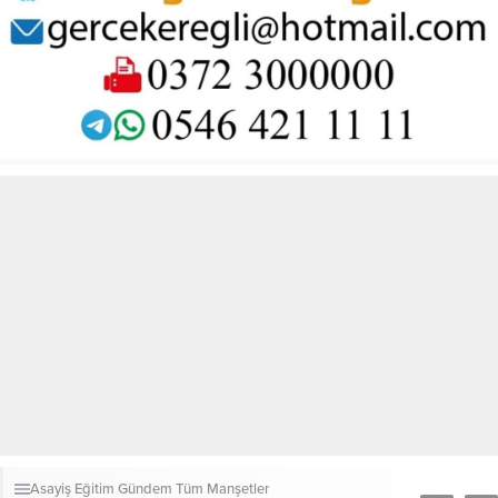
Asayiş
Eğitim
Gündem
Tüm Manşetler