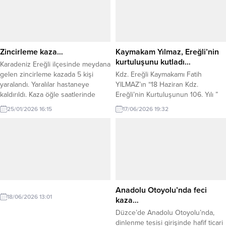
Zincirleme kaza…
Kaymakam Yılmaz, Ereğli’nin
kurtuluşunu kutladı…
Karadeniz Ereğli ilçesinde meydana
gelen zincirleme kazada 5 kişi
Kdz. Ereğli Kaymakamı Fatih
yaralandı. Yaralılar hastaneye
YILMAZ’ın “18 Haziran Kdz.
kaldırıldı. Kaza öğle saatlerinde
Ereğli’nin Kurtuluşunun 106. Yılı ”
Elmatepe Mahallesi’ndr meydana
dolayısıyla mesaj yayınladı.
25/01/2026 16:15
17/06/2026 19:32
geldi. İddiaya göre 3 aracın karıştığı
Kaymakam Yılmaz’ın mesajı şu
kazada ilk belirlemelere göre 5 kişi
şekilde: “Yurdumuzu ele geçirmeye
yaralandı. Yaralılar olay yerine
çalışan işgal devletlerinin stratejik
gelen sağlık ekiplerinin ilk
noktalardan biri olarak gördüğü
müdahalesinin ardından hastaneye
Karadeniz Ereğli, 8 Haziran 1920’de
kaldırıldı. Kaza ile ilgili soruşturma
Fransızlar tarafından işgal edilmişti.
başlatıldığı öğrenildi.
Bu işgale halkıyla beraber omuz
omuza ve yürek yüreğe...
Anadolu Otoyolu’nda feci
18/06/2026 13:01
kaza…
Düzce’de Anadolu Otoyolu’nda,
dinlenme tesisi girişinde hafif ticari