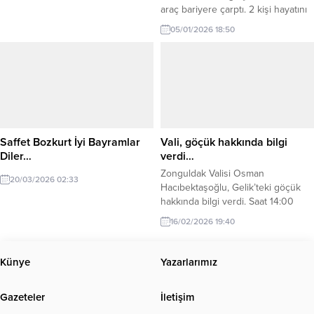
araç bariyere çarptı. 2 kişi hayatını
kaybetti… Kaza, sabah saatlerinde
05/01/2026 18:50
Anadolu Otoyolu’nun Düzce
Üçköprü mevkisinde meydana
geldi. Ankara istikametine giden
Doğan Yüner yönetimindeki 34
GJA 956 plakalı hafif ticari araç
kontrolden, çıkarak dinlenme tesisi
yol ayrımındaki bariyere çarptı.
Bariyer, hafif ticari aracın...
Saffet Bozkurt İyi Bayramlar
Vali, göçük hakkında bilgi
Diler…
verdi…
Zonguldak Valisi Osman
20/03/2026 02:33
Hacıbektaşoğlu, Gelik’teki göçük
hakkında bilgi verdi. Saat 14:00
sularında maden kazası meydana
16/02/2026 19:40
geldiğini. Üç işçiden bir tanesinin
saat 16:00 civarı göçükten
çıkarılarak hastaneye ulaştığını
Künye
Yazarlarımız
açıkladı. 2 kişinin ise göçük altında
yerlerin tespit edilip ekiplerin ise
Gazeteler
İletişim
müdahale çalışmalarına devam
ettiğini belirtti.