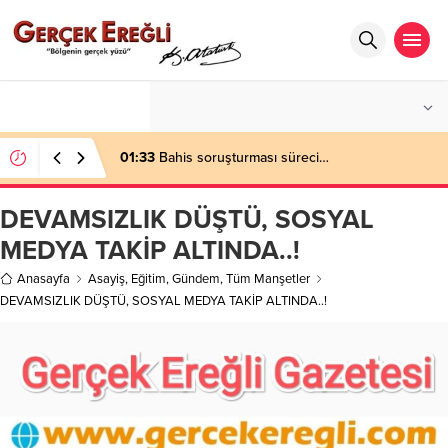
°C
ZONGULDAK
AÇIK
01:33
Bahis soruşturması süreci…
DEVAMSIZLIK DÜŞTÜ, SOSYAL
MEDYA TAKİP ALTINDA..!
Anasayfa
Asayiş
,
Eğitim
,
Gündem
,
Tüm Manşetler
DEVAMSIZLIK DÜŞTÜ, SOSYAL MEDYA TAKİP ALTINDA..!