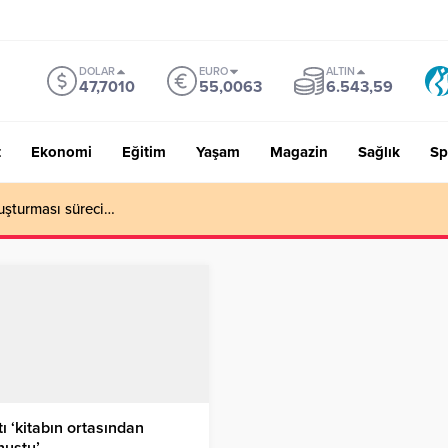
DOLAR
EURO
ALTIN
47,7010
55,0063
6.543,59
t
Ekonomi
Eğitim
Yaşam
Magazin
Sağlık
Sp
uşturması süreci…
ı ‘kitabın ortasından
nuştu’…