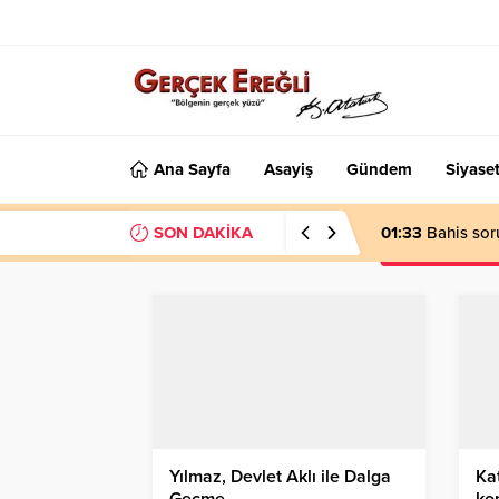
Ana Sayfa
Asayiş
Gündem
Siyase
SON DAKİKA
01:33
Bahis sor
Yılmaz, Devlet Aklı ile Dalga
Kat
Geçme…
ko