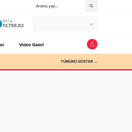
BIST
°C
ZONGULDAK
13.798,82
AZ BULUTLU
or
Video Galeri
TÜMÜNÜ GÖSTER →