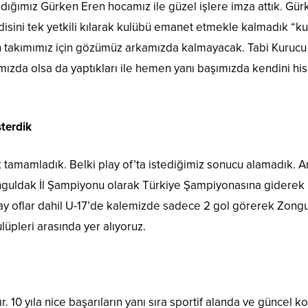
ldığımız Gürken Eren hocamız ile güzel işlere imza attık. 
disini tek yetkili kılarak kulübü emanet etmekle kalmadık “kul
ndan takımımız için gözümüz arkamızda kalmayacak. Tabi Kuru
ızda olsa da yaptıkları ile hemen yanı başımızda kendini hiss
terdik
tamamladık. Belki play of’ta istediğimiz sonucu alamadık. 
onguldak İl Şampiyonu olarak Türkiye Şampiyonasına giderek
lay oflar dahil U-17’de kalemizde sadece 2 gol görerek Zongu
lüpleri arasında yer alıyoruz.
r. 10 yıla nice başarıların yanı sıra sportif alanda ve güncel 