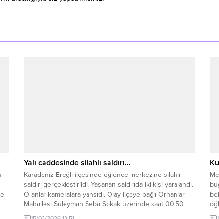
Yalı caddesinde silahlı saldırı…
Ku
n
Karadeniz Ereğli ilçesinde eğlence merkezine silahlı
Me
saldırı gerçekleştirildi. Yaşanan saldırıda iki kişi yaralandı.
bug
ve
O anlar kameralara yansıdı. Olay ilçeye bağlı Orhanlar
be
Mahallesi Süleyman Seba Sokak üzerinde saat 00.50
öğ
le
sularında meydana geldi. İddiaya göre 14 Şubat Sevgililer
Düz
15/02/2026 13:51