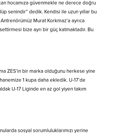
Gürkan hocamıza güvenmekle ne derece doğru
üp senindir” dedik. Kendisi ile uzun yıllar bu
cu Antrenörümüz Murat Korkmaz’a ayrıca
ettirmesi bize ayrı bir güç katmaktadır. Bu
Ama ZES’in bir marka olduğunu herkese yine
 hanemize 1 kupa daha ekledik. U-17’de
ldak U-17 Liginde en az gol yiyen takım
konularda sosyal sorumluluklarımızı yerine