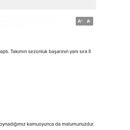
A
A
+
-
ı. Takımın sezonluk başarının yanı sıra İl
lara oynadığımız kamuoyunca da malumunuzdur.