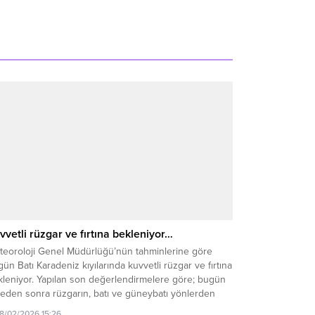
vvetli rüzgar ve fırtına bekleniyor…
teoroloji Genel Müdürlüğü’nün tahminlerine göre
ün Batı Karadeniz kıyılarında kuvvetli rüzgar ve fırtına
kleniyor. Yapılan son değerlendirmelere göre; bugün
leden sonra rüzgarın, batı ve güneybatı yönlerden
ce kıyılarında kuvvetli rüzgar ve fırtına (50-70 km/sa),
18/02/2026 15:26