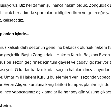
 düşüyoruz. Biz her zaman şu inanca hakim olduk. Zonguldak E
atılacak her adımda sporcularını bilgilendiren ve geleceğe y
, çalışacağız.
 planları içinde…
uz kalsak dahi sezonun geneline bakacak olursak hakem ha
 sezon geçirdik. Başta Zonguldak İl Hakem Kurulu Başkanı Evre
suz bir sezon geçirmek için tüm gayret ve çabayı gösteriyorl
ı yok. O kadar bariz o kadar saçma hatalara imza atıyorlar 
yor. Umarım İl Hakem Kurulu bu elemleri yeni sezonda yapaca
ar Evren Atış ve kuruluna karşı birileri kumpas planları için
elince yapacağımız açıklamalar ile her şey gün yüzüne çıkaca
sterim.