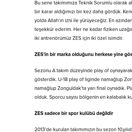
Bu sene takımımıza Teknik Sorumlu olarak a
bir karar aldığımızı bir kez daha gördük. Ken
yolda Allah’ın izni ile yürüyeceğiz. En azı
teşekkür ederim. Her ne kadar fiziken uzağım
iki antrenörümüz ZES için iki özel isimdir.
ZES’in bir marka olduğunu herkese yine gös
Sezonu A takım düzeyinde play of oynayarak 
gösterdik. U-18 play of liginde namağlup Z
namağlup Zonguldak’ta yarı final oynadık. P
olduk. Sporcu sayısı bölgenin en kalabalık ku
ZES sadece bir spor kulübü değildir
2013’de kurulan takımımızın bu sezon 10.yılıdı