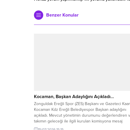
Benzer Konular
Kocaman, Başkan Adaylığını Açıkladı…
Zonguldak Ereğli Spor (ZES) Başkanı ve Gazeteci Kaa
Kocaman Kdz Ereğli Belediyespor Başkan adaylığını
açıkladı. Mevcut yönetimin durumunu değerlendiren 
takımın geleceği ile ilgili kurulan komisyona mesaj
gönderen Kocaman, takımın 35 milyon gibi bir bütçe i
15/07/2026 15:15