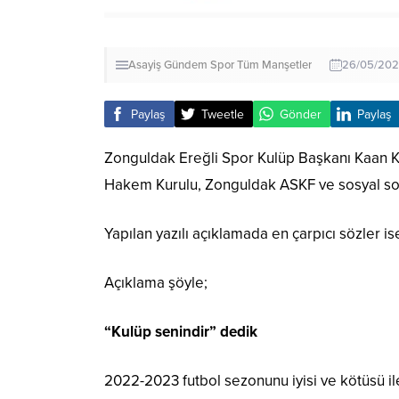
Asayiş
Gündem
Spor
Tüm Manşetler
26/05/2023
Paylaş
Tweetle
Gönder
Paylaş
Zonguldak Ereğli Spor Kulüp Başkanı Kaan Ko
Hakem Kurulu, Zonguldak ASKF ve sosyal sor
Yapılan yazılı açıklamada en çarpıcı sözler ise
Açıklama şöyle;
“Kulüp senindir” dedik
2022-2023 futbol sezonunu iyisi ve kötüsü il