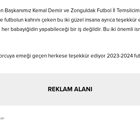
 Başkanımız Kemal Demir ve Zonguldak Futbol İl Temsilcimi
 futbolun kahrını çeken bu iki güzel insana ayrıca teşekkür e
er babayiğidin yapabileceği bir iş değildir. Bu iki önemli ism
porcuya emeği geçen herkese teşekkür ediyor 2023-2024 fu
REKLAM ALANI
man