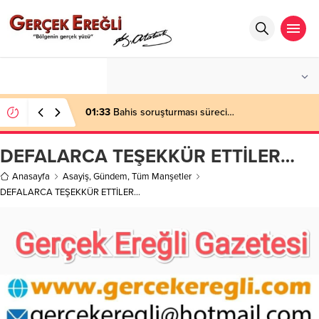
°C
ZONGULDAK
PARÇALI BULUTLU
01:33
Bahis soruşturması süreci…
DEFALARCA TEŞEKKÜR ETTİLER…
Anasayfa
Asayiş
,
Gündem
,
Tüm Manşetler
DEFALARCA TEŞEKKÜR ETTİLER…