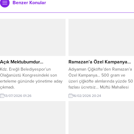
Benzer Konular
Açık Mektubumdur…
Ramazan’a Özel Kampanya…
Kdz. Ereğli Belediyespor’un
Adıyaman Çiğköfte’den Ramazan’a
Olağanüstü Kongresindeki son
Özel Kampanya… 500 gram ve
erteleme gününde yönetime aday
üzeri çiğköfte alımlarında yüzde 50
çıkmadı.
fazlası ücretsiz… Müftü Mahallesi
Erdemir Caddesi’nde, Ereylin AVM
13/07/2026 01:26
16/02/2026 20:24
yanında hizmet veren Ramazan
Altuğ Adıyaman Çiğköfte, Ramazan
ayı boyunca 500 gram ve üzeri
alımlarda %50 fazlasını bedava
veriyor. Zonguldak’ın Karadeniz
Ereğli ilçesinde faaliyet gösteren