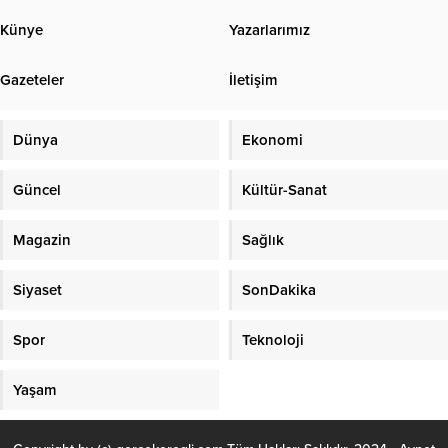
trafik kuyrukları oluştu. İtfaiye
ekipleri biriken suyu tahliye etmek
Künye
Yazarlarımız
için çalışma başlattı. Alaplı ilçesinde
sabah saatlerinden itibaren etkisini
Gazeteler
İletişim
artıran sağanak yağış, Zonguldak-
İstanbul kara yolunda ulaşımı
olumsuz...
Dünya
Ekonomi
Güncel
Kültür-Sanat
Magazin
Sağlık
Siyaset
SonDakika
Spor
Teknoloji
Yaşam