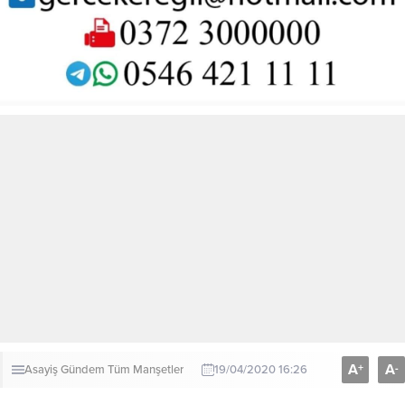
A
A
+
-
Asayiş
Gündem
Tüm Manşetler
19/04/2020 16:26