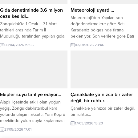
Ramazan Altuğ Adıyaman
Çiğköfte,...
Gıda denetiminde 3.6 milyon
Meteoroloji uyardı…
ceza kesildi…
Meteoroloji’den Yapılan son
Zonguldak’ta 1 Ocak – 31 Mart
değerlendirmelere göre Batı
tarihleri arasında Tarım İl
Karadeniz bölgesinde fırtına
Müdürlüğü tarafından yapılan gıda
bekleniyor. Son verilere göre Batı
denetiminde 3 milyon 610 bin 273
Karadeniz’de (denizlerde) ( Düzce,
08/04/2026 19:55
02/01/2026 23:46
TL. ceza kesildi. T.C. Tarım ve
Zonguldak, Bartın ) rüzgarın, yarın
Orman Bakanlığı’na bağlı İl Tarım ve
(Cumartesi) ilk saatlerden itibaren
Orman Müdürlüğü, 2026 yılının ilk
batı ve güneybatıdan 6 ila 8
üç ayına ilişkin gıda denetim
kuvvetinde (50-75 km/saat) fırtına
verilerini açıkladı. 1 Ocak – 31 Mart
şeklinde eseceği tahmin ediliyor.
2026...
Fırtınanın, 04.01.2026 (Pazar) günü
gece saatlerinde etkisini
kaybetmesi bekleniyor....
Ekipler suyu tahliye ediyor…
Çanakkale yalnızca bir zafer
değil, bir ruhtur…
Alaplı ilçesinde etkili olan yoğun
yağış, Zonguldak-İstanbul kara
Çanakkale yalnızca bir zafer değil,
yolunda ulaşımı aksattı. Yeni Köprü
bir ruhtur...
mevkiinde yolun suyla kaplanması
17/03/2026 13:20
nedeniyle araçlar ilerlemekte
21/05/2026 17:01
güçlük çekerken, bölgede uzun