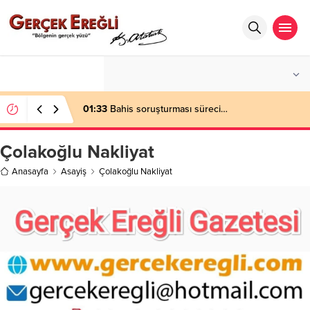
°C
ZONGULDAK
AZ BULUTLU
01:33
Bahis soruşturması süreci…
Çolakoğlu Nakliyat
Anasayfa
Asayiş
Çolakoğlu Nakliyat