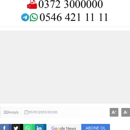
A
A
+
-
Asayiş
01/01/2013 00:00
ABONE OL