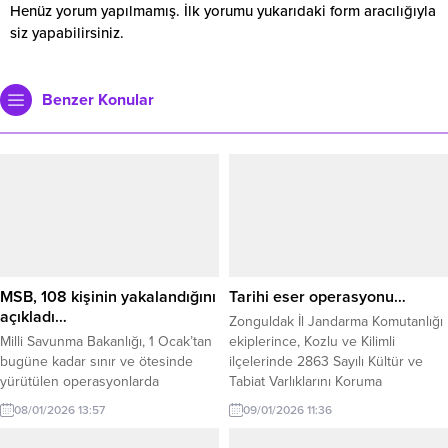
Henüz yorum yapılmamış. İlk yorumu yukarıdaki form aracılığıyla
siz yapabilirsiniz.
Benzer Konular
MSB, 108 kişinin yakalandığını
Tarihi eser operasyonu…
açıkladı…
Zonguldak İl Jandarma Komutanlığı
Milli Savunma Bakanlığı, 1 Ocak’tan
ekiplerince, Kozlu ve Kilimli
bugüne kadar sınır ve ötesinde
ilçelerinde 2863 Sayılı Kültür ve
yürütülen operasyonlarda
Tabiat Varlıklarını Koruma
Suriye’de toplam 743 kilometre
Kanunu’na muhalefet ettiği tespit
08/01/2026 13:57
09/01/2026 11:36
tünelin imha edildiğini, hudutlarda
edilen şahıslara yönelik operasyon
ise yasa dışı geçiş girişimlerinde
düzenlendi. Edinilen bilgilere göre;