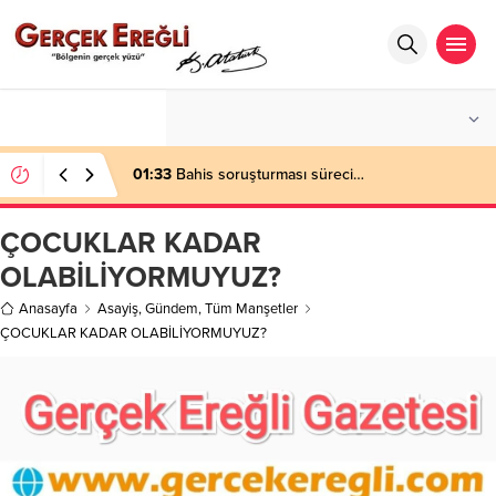
°C
ZONGULDAK
AÇIK
01:33
Bahis soruşturması süreci…
ÇOCUKLAR KADAR
OLABİLİYORMUYUZ?
Anasayfa
Asayiş
,
Gündem
,
Tüm Manşetler
ÇOCUKLAR KADAR OLABİLİYORMUYUZ?