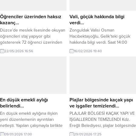
Öğrenciler üzerinden haksız
Vali, göçük hakkında bilgi
kazanç…
verdi…
Düzce’de meslek lisesinde okuyan
Zonguldak Valisi Osman
öğrencileri staj yapıyor gibi
Hacıbektaşoğlu, Gelik’teki göçük
göstererek 72 öğrenci üzerinden
hakkında bilgi verdi. Saat 14:00
haksız kazanç sağladığı şüphesiyle
sularında maden kazası meydana
22/05/2026 16:56
16/02/2026 19:40
gözaltına alınan 21 kişi emniyetteki
geldiğini. Üç işçiden bir tanesinin
işlemlerinin ardından adliyeye sevk
saat 16:00 civarı göçükten
edildi. Düzce Cumhuriyet
çıkarılarak hastaneye ulaştığını
Başsavcılığı tarafından yürütülen
açıkladı. 2 kişinin ise göçük altında
soruşturma kapsamında mesleki
yerlerin tespit edilip ekiplerin ise
liselerde okuyan öğrencileri
müdahale çalışmalarına devam
firmalarda çalışıyor gibi göstererek
ettiğini belirtti.
haksız yere teşvik, prim ve stajyer
En düşük emekli aylığı
Plajlar bölgesinde kaçak yapı
ücreti tahsil edildiği tespit...
belirlendi…
ve işgaller temizlendi…
En düşük emekli aylığına ilişkin
PLAJLAR BÖLGESİ KAÇAK YAPI VE
yeni düzenlemenin ayrıntıları
İŞGALLERDEN TEMİZLENDİ Kdz.
netleşti. Yapılan çalışmayla birlikte
Ereğli Belediyesi, plajlar bölgesinde
en düşük emekli aylığının 2026 yılı
izinsiz ve kanuna aykırı kaçak yapı
09/01/2026 17:00
29/01/2026 17:25