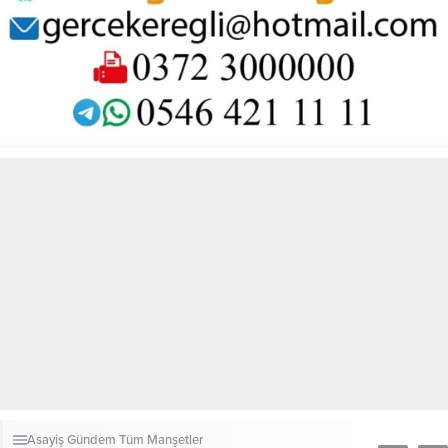
Asayiş
Gündem
Tüm Manşetler