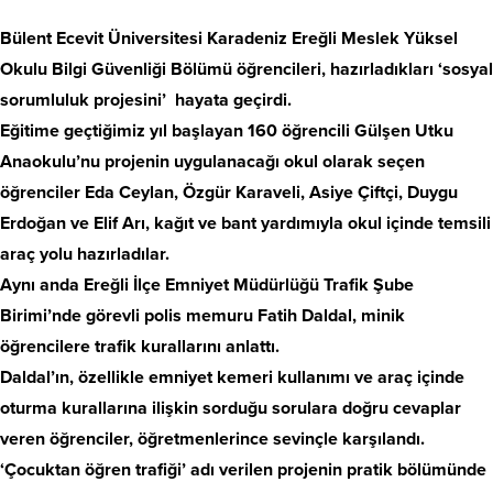
Bülent Ecevit Üniversitesi Karadeniz Ereğli Meslek Yüksel
Okulu Bilgi Güvenliği Bölümü öğrencileri, hazırladıkları ‘sosyal
sorumluluk projesini’ hayata geçirdi.
Eğitime geçtiğimiz yıl başlayan 160 öğrencili Gülşen Utku
Anaokulu’nu projenin uygulanacağı okul olarak seçen
öğrenciler Eda Ceylan, Özgür Karaveli, Asiye Çiftçi, Duygu
Erdoğan ve Elif Arı, kağıt ve bant yardımıyla okul içinde temsili
araç yolu hazırladılar.
Aynı anda Ereğli İlçe Emniyet Müdürlüğü Trafik Şube
Birimi’nde görevli polis memuru Fatih Daldal, minik
öğrencilere trafik kurallarını anlattı.
Daldal’ın, özellikle emniyet kemeri kullanımı ve araç içinde
oturma kurallarına ilişkin sorduğu sorulara doğru cevaplar
veren öğrenciler, öğretmenlerince sevinçle karşılandı.
‘Çocuktan öğren trafiği’ adı verilen projenin pratik bölümünde