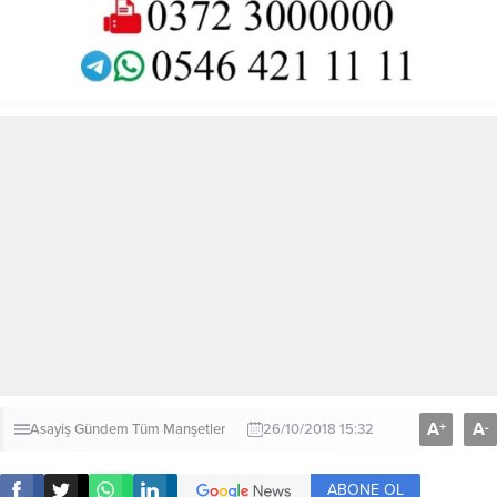
A
A
+
-
Asayiş
Gündem
Tüm Manşetler
26/10/2018 15:32
ABONE OL