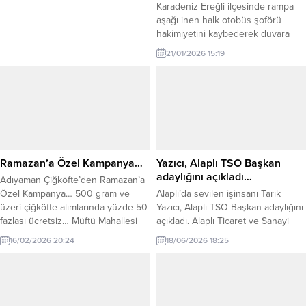
Karadeniz Ereğli ilçesinde rampa
aşağı inen halk otobüs şoförü
hakimiyetini kaybederek duvara
çarparak durabildi. Kaza ilçeye bağlı
21/01/2026 15:19
Kestaneci mahallesinde meydana
geldi. İddiaya göre M.Ş.
yönetimindeki 67 M 8009 plakalı
halk otobüsü, rampadan aşağı
indiği sırada buzlu yolda
kontrolden çıkarak yol kenarında
bulunan tek katlı bir eve çarptı.
Çarpmanın şiddetiyle evde...
Ramazan’a Özel Kampanya…
Yazıcı, Alaplı TSO Başkan
adaylığını açıkladı…
Adıyaman Çiğköfte’den Ramazan’a
Özel Kampanya… 500 gram ve
Alaplı’da sevilen işinsanı Tarık
üzeri çiğköfte alımlarında yüzde 50
Yazıcı, Alaplı TSO Başkan adaylığını
fazlası ücretsiz… Müftü Mahallesi
açıkladı. Alaplı Ticaret ve Sanayi
Erdemir Caddesi’nde, Ereylin AVM
Odası Başkan Adaylığını ekibi ile
16/02/2026 20:24
18/06/2026 18:25
yanında hizmet veren Ramazan
birlikte ilan eden Özerler A.Ş
Altuğ Adıyaman Çiğköfte, Ramazan
Yönetim Kurulu Üyesi iş insanı
ayı boyunca 500 gram ve üzeri
Tarık Yazıcı’nın işyerinde Oyak
alımlarda %50 fazlasını bedava
Genel Müdürü Prof. Murat Yalçıntaş
veriyor. Zonguldak’ın Karadeniz
ve Erdemir Genel Müdürü Şaban