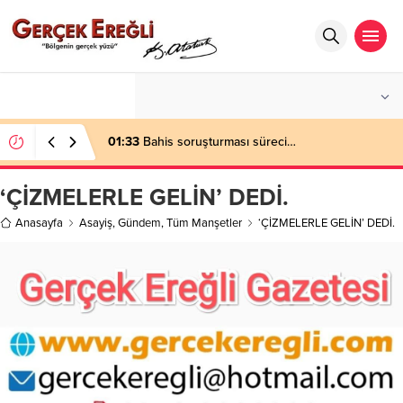
°C
ZONGULDAK
PARÇALI BULUTLU
01:33
Bahis soruşturması süreci…
‘ÇİZMELERLE GELİN’ DEDİ.
Anasayfa
Asayiş
,
Gündem
,
Tüm Manşetler
‘ÇİZMELERLE GELİN’ DEDİ.