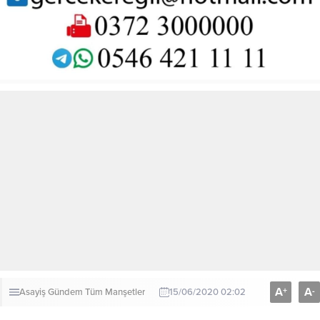
A
A
+
-
Asayiş
Gündem
Tüm Manşetler
15/06/2020 02:02