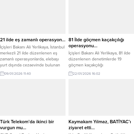
21 ilde eş zamanlı operasyon…
81 İlde göçmen kaçakçılığı
operasyonu…
İçişleri Bakanı Ali Yerlikaya, İstanbul
merkezli 21 ilde düzenlenen eş
İçişleri Bakanı Ali Yerlikaya, 81 ilde
zamanlı operasyonlarda, elebaşı
düzenlenen denetimlerde 19
yurt dışında cezaevinde bulunan
göçmen kaçakçılığı
organize suç örgütüne yönelik 96
organizatörünün yakalandığını, 372
09/01/2026 11:40
22/01/2026 16:02
şüphelinin yakalandığını açıkladı.
bini aşkın kişinin kimlik
İçişleri Bakanı Ali Yerlikaya, sosyal
kontrolünden geçirildiğini ve 478
medya hesabından yaptığı
düzensiz göçmenin tespit edildiğini
açıklamada, İstanbul merkezli 21
açıkladı. İçişleri Bakanı Ali Yerlikaya,
ilde organize suç örgütlerine
düzensiz göç ve göçmen
yönelik bu sabah eş zamanlı
kaçakçılığıyla mücadele
operasyonlar düzenlendiğini
kapsamında 81 ilde eş zamanlı
duyurdu. Operasyonlarda,...
denetimler gerçekleştirildiğini
Türk Telekom’da ikinci bir
Kaymakam Yılmaz, BATİYAC’ı
duyurdu. Yerlikaya’nın paylaştığı
vurgun mu…
ziyaret etti…
bilgilere göre, yapılan...