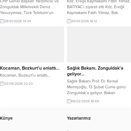
CHP Genel Başkan Yardımcısı ve
Kdz. Ereğli Kaymakamı Fatih Yılmaz,
Zonguldak Milletvekili Deniz
BATİYAC’ı ziyaret etti Kdz. Ereğli
Yavuzyılmaz, Türk Telekom’un
Kaymakamı Fatih Yılmaz, Batı
teknik hizmetlerinin iki özel şirkete
Karadeniz İnternet Gazetecileri ve
28/01/2026 13:24
20/01/2026 16:12
devredilmek istendiğini iddia
Yazarları Cemiyeti’ni (BATİYAC)
ederek, bu hamlenin yıllık 6 milyar
ziyaret etti. Ziyarette BATİYAC
liranın üzerinde bir kamu zararına
Başkanı Muharrem Yokarıbaş ve
ve faturalarda %100 zamma yol
yönetim kurulu üyeleriyle bir araya
açacağını savundu. CHP Genel
gelen Kaymakam Yılmaz, basının
Başkan Yardımcısı Deniz
toplumdaki yeri ve önemine dikkat
Yavuzyılmaz, Türk Telekom
çekti. Kaymakam Yılmaz, özellikle
bünyesinde “ikinci bir vurgun”
yerel basının kamuoyunun...
Kocaman, Bozkurt’u anlattı…
Sağlık Bakanı, Zonguldak’a
olarak...
geliyor…
Kocaman, Bozkurt'u anlattı...
Sağlık Bakanı Prof. Dr. Kemal
23/04/2026 22:23
Memişoğlu, 13 Şubat Cuma günü
Zonguldak’a geliyor. Bakan
Memişoğlu’nun kentte bir dizi
09/02/2026 18:49
ziyaret ve programa katılması
bekleniyor. Edinilen bilgilere göre
Prof. Dr. Kemal Memişoğlu, Atatürk
Künye
Yazarlarımız
Devlet Hastanesi’nde tüm devlet
hastanelerine ilişkin kapsamlı bir