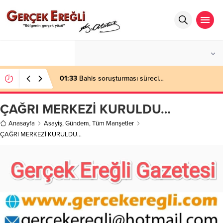
°C
ZONGULDAK
AZ BULUTLU
01:33
Bahis soruşturması süreci…
ÇAĞRI MERKEZİ KURULDU…
Anasayfa
Asayiş
,
Gündem
,
Tüm Manşetler
ÇAĞRI MERKEZİ KURULDU…