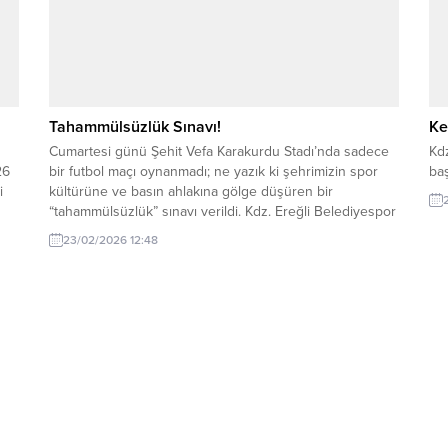
Tahammülsüzlük Sınavı!
Ke
Cumartesi günü Şehit Vefa Karakurdu Stadı’nda sadece
Kdz
26
bir futbol maçı oynanmadı; ne yazık ki şehrimizin spor
baş
i
kültürüne ve basın ahlakına gölge düşüren bir
“tahammülsüzlük” sınavı verildi. Kdz. Ereğli Belediyespor
ile 52 Orduspor arasındaki mücadelenin 82. dakikasında
23/02/2026 12:48
tı
yaşananlar, skor tabelasındaki rakamlardan çok daha
vahim bir tabloyu önümüze koydu. Gazetemiz imtiyaz
sahibi...