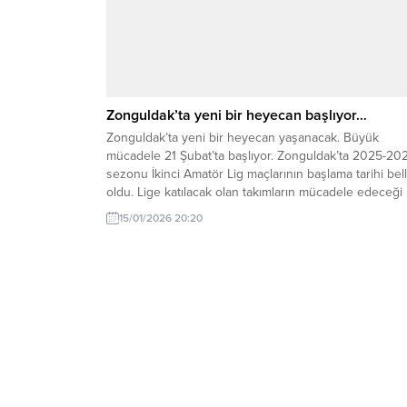
Zonguldak’ta yeni bir heyecan başlıyor…
Zonguldak’ta yeni bir heyecan yaşanacak. Büyük
mücadele 21 Şubat’ta başlıyor. Zonguldak’ta 2025-20
sezonu İkinci Amatör Lig maçlarının başlama tarihi bell
oldu. Lige katılacak olan takımların mücadele edeceği
grupları belirlemek için kura çekimi gerçekleştirildi.
15/01/2026 20:20
Zonguldak Amatör Spor Kulüpleri Federasyonu toplan
salonunda yapılan kura çekimine ASKF Başkanı Kemal
Demir, Futbol İl Temsilcisi...