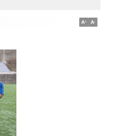
A
A
+
-