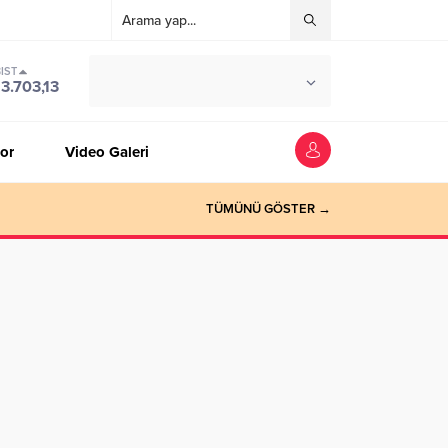
IST
°C
ZONGULDAK
13.703,13
PARÇALI BULUTLU
or
Video Galeri
TÜMÜNÜ GÖSTER →