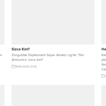
Sizce Kim?
He
an
Zonguldak Deplasmanlı Süper Amatör Lig'de 'Yılın
Ka
Antrenörü' sizce kim?
pla
Ama
19/05/2026 21:34
Ca
uru