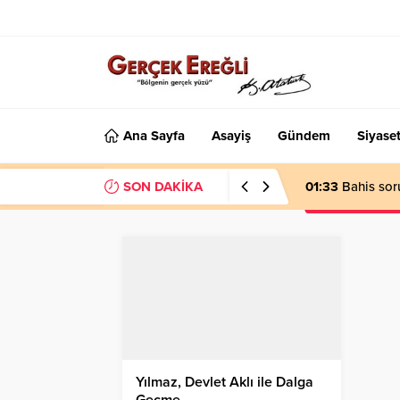
Ana Sayfa
Asayiş
Gündem
Siyase
SON DAKİKA
01:33
Bahis sor
Yılmaz, Devlet Aklı ile Dalga
Geçme…