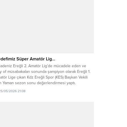
defimiz Süper Amatör Lig…
radeniz Ereğli 2. Amatör Lig’de mücadele eden ve
y of müsabakaları sonunda şampiyon olarak Ereğli 1.
tör Lige çıkan Kdz Ereğli Spor (KES) Başkan Vekili
n Yaman sezon sonu değerlendirmesi yaptı.
25/05/2026 21:08