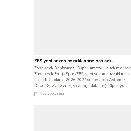
ZES yeni sezon hazırlıklarına başladı…
Zonguldak Deplasmanlı Süper Amatör Lig takımlarınd
Zonguldak Ereğli Spor (ZES) yeni sezon hazırlıklarına
başladı. İlk olarak 2026-2027 sezonu için Antrenör
Önder Seviç ile anlaşan Zonguldak Ereğli Spor, yeni
sezon çalışmalarını start verdiğini açıkladı. Zonguldak
21/07/2026 19:13
Ereğli Spor Transfer Komitesi Başkanı Umut Yüksel K
‘yeni sezonda antrenörümüz Önder Sevinç ile yola
devam...