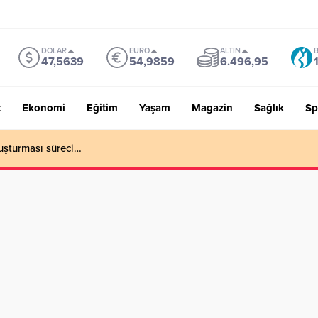
DOLAR
EURO
ALTIN
B
47,5639
54,9859
6.496,95
t
Ekonomi
Eğitim
Yaşam
Magazin
Sağlık
Sp
uşturması süreci…