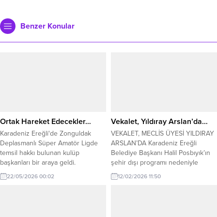
Benzer Konular
Ortak Hareket Edecekler…
Vekalet, Yıldıray Arslan’da…
Karadeniz Ereğli'de Zonguldak
VEKALET, MECLİS ÜYESİ YILDIRAY
Deplasmanlı Süper Amatör Ligde
ARSLAN’DA Karadeniz Ereğli
temsil hakkı bulunan kulüp
Belediye Başkanı Halil Posbıyık’ın
başkanları bir araya geldi.
şehir dışı programı nedeniyle
Belediye Başkanlığına CHP
22/05/2026 00:02
12/02/2026 11:50
Belediye Meclis Üyesi Yıldıray
Arslan vekalet edecek. Karadeniz
Ereğli Belediye Başkanı Halil
Posbıyık, programı nedeniyle şehir