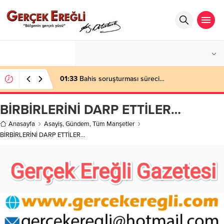
°C
ZONGULDAK
AZ BULUTLU
01:33
Bahis soruşturması süreci…
BİRBİRLERİNİ DARP ETTİLER…
Anasayfa
Asayiş
,
Gündem
,
Tüm Manşetler
BİRBİRLERİNİ DARP ETTİLER…