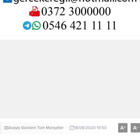
A
A
+
-
Asayiş
Gündem
Tüm Manşetler
18/08/2020 19:50