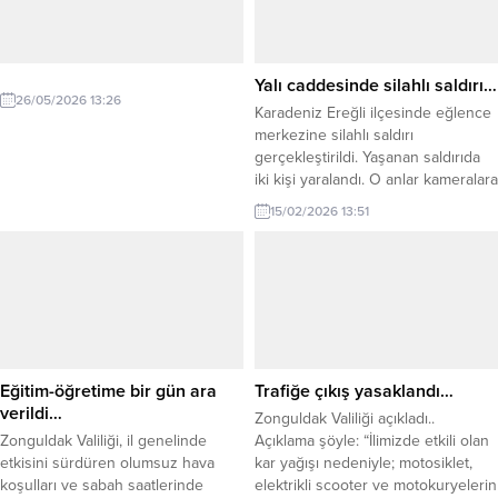
dışına çıktı. Başkan Posbıyık’ın
dönüşüne kadar Belediye
Başkanlığı görevine Cumhuriyet
Halk Partisi (CHP) Grubu Belediye
Yalı caddesinde silahlı saldırı…
Meclis...
26/05/2026 13:26
Karadeniz Ereğli ilçesinde eğlence
merkezine silahlı saldırı
gerçekleştirildi. Yaşanan saldırıda
iki kişi yaralandı. O anlar kameralara
yansıdı. Olay ilçeye bağlı Orhanlar
15/02/2026 13:51
Mahallesi Süleyman Seba Sokak
üzerinde saat 00.50 sularında
meydana geldi. İddiaya göre 14
Şubat Sevgililer günü dolayısıyla
eğlence merkezinde düzenlenen
mekana gelen A.G., belinden
çıkardığı silahını defalarca ateşledi.
Güvenlik...
Eğitim-öğretime bir gün ara
Trafiğe çıkış yasaklandı…
verildi…
Zonguldak Valiliği açıkladı..
Zonguldak Valiliği, il genelinde
Açıklama şöyle: “İlimizde etkili olan
etkisini sürdüren olumsuz hava
kar yağışı nedeniyle; motosiklet,
koşulları ve sabah saatlerinde
elektrikli scooter ve motokuryelerin