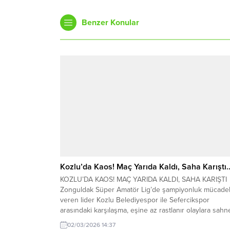
Benzer Konular
Kozlu’da Kaos! Maç Yarıda Kaldı, Saha Karıştı
KOZLU’DA KAOS! MAÇ YARIDA KALDI, SAHA KARIŞTI
Zonguldak Süper Amatör Lig’de şampiyonluk mücadel
veren lider Kozlu Belediyespor ile Sefercikspor
arasındaki karşılaşma, eşine az rastlanır olaylara sahn
oldu. Kırmızı kartlar, hakeme tepki ve oyuncu sayısının
02/03/2026 14:37