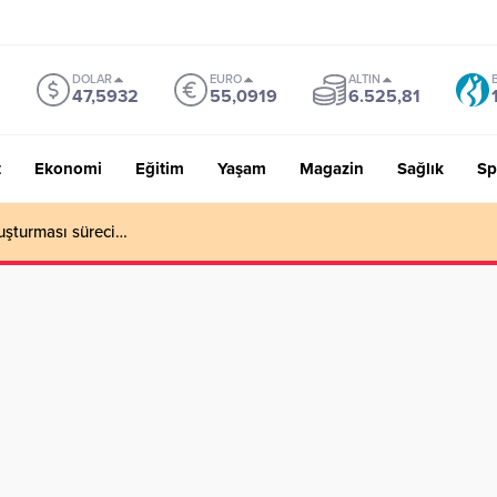
DOLAR
EURO
ALTIN
47,5932
55,0919
6.525,81
t
Ekonomi
Eğitim
Yaşam
Magazin
Sağlık
Sp
uşturması süreci…