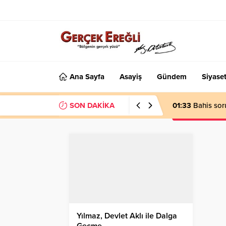
Ana Sayfa
Asayiş
Gündem
Siyase
SON DAKİKA
01:33
Bahis sor
Yılmaz, Devlet Aklı ile Dalga
Geçme…