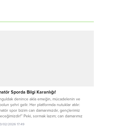
atör Sporda Bilgi Karanlığı!
nguldak denince akla emeğin, mücadelenin ve
bolun şehri gelir. Her platformda nutuklar atılır:
atör spor bizim can damarımızdır, gençlerimiz
eceğimizdir!” Peki, sormak lazım; can damarımız
diğimiz o gençlerin ne zaman, nerede, saat kaçta maçı
13/02/2026 17:49