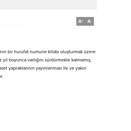
A
A
+
-
ının bir hurufat numune kitabı oluşturmak üzere
şyüz yıl boyunca varlığını sürdürmekle kalmamış,
set yapraklarının yayınlanması ile ve yakın
r.