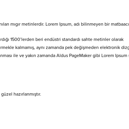
nılan mıgır metinlerdir. Lorem Ipsum, adı bilinmeyen bir matbaac
tırdığı 1500’lerden beri endüstri standardı sahte metinler olarak
ürdürmekle kalmamış, aynı zamanda pek değişmeden elektronik dizg
nlanması ile ve yakın zamanda Aldus PageMaker gibi Lorem Ipsum s
i güzel hazırlanmıştır.