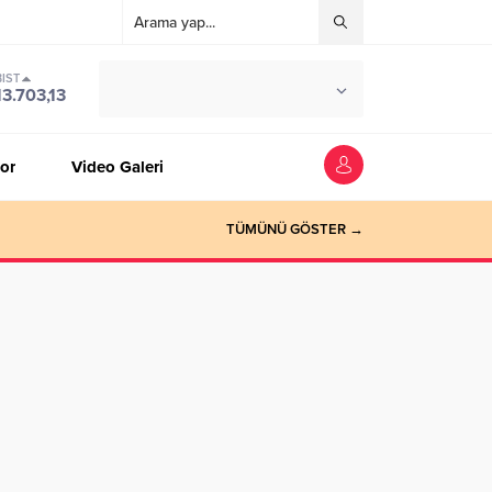
BIST
°C
ZONGULDAK
13.703,13
PARÇALI BULUTLU
or
Video Galeri
TÜMÜNÜ GÖSTER →