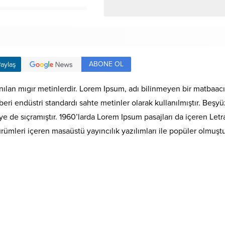
ABONE OL
aylaş
nılan mıgır metinlerdir. Lorem Ipsum, adı bilinmeyen bir matbaac
en beri endüstri standardı sahte metinler olarak kullanılmıştır. Be
de sıçramıştır. 1960’larda Lorem Ipsum pasajları da içeren Letra
leri içeren masaüstü yayıncılık yazılımları ile popüler olmuştu