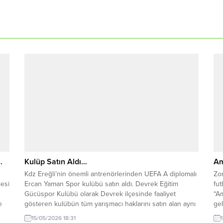
…
Kulüp Satın Aldı…
Am
Kdz Ereğli’nin önemli antrenörlerinden UEFA A diplomalı
Zo
esi
Ercan Yaman Spor kulübü satın aldı. Devrek Eğitim
fut
Gücüspor Kulübü olarak Devrek ilçesinde faaliyet
“Am
e
gösteren kulübün tüm yarışmacı haklarını satın alan aynı
gel
zamanda da Ereğli Belediyespor Altyapı Sorumlusu olan
de
15/05/2026 18:31