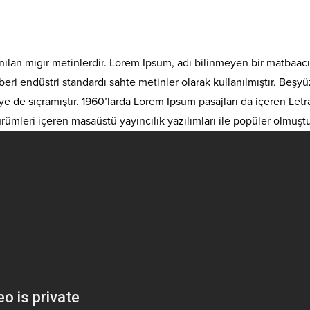
nılan mıgır metinlerdir. Lorem Ipsum, adı bilinmeyen bir matbaac
en beri endüstri standardı sahte metinler olarak kullanılmıştır. Be
de sıçramıştır. 1960’larda Lorem Ipsum pasajları da içeren Letra
leri içeren masaüstü yayıncılık yazılımları ile popüler olmuştu