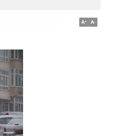
A
A
+
-