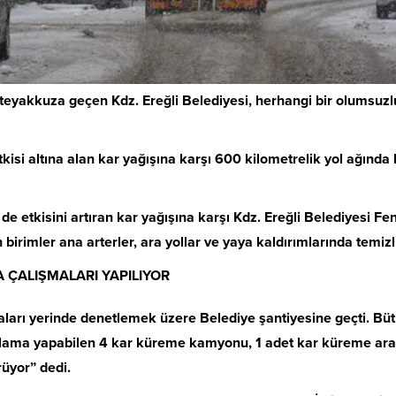
şı teyakkuza geçen Kdz. Ereğli Belediyesi, herhangi bir olumsu
tkisi altına alan kar yağışına karşı 600 kilometrelik yol ağın
e etkisini artıran kar yağışına karşı Kdz. Ereğli Belediyesi Fen
 birimler ana arterler, ara yollar ve yaya kaldırımlarında temizl
 ÇALIŞMALARI YAPILIYOR
aları yerinde denetlemek üzere Belediye şantiyesine geçti. Büt
lama yapabilen 4 kar küreme kamyonu, 1 adet kar küreme aracı,
rüyor” dedi.