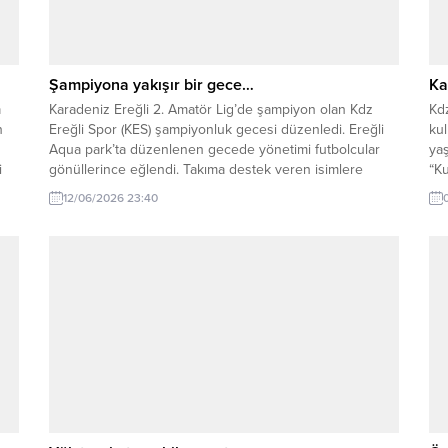
Şampiyona yakışır bir gece…
Ka
a
Karadeniz Ereğli 2. Amatör Lig’de şampiyon olan Kdz
Kdz
n
Ereğli Spor (KES) şampiyonluk gecesi düzenledi. Ereğli
kul
Aqua park’ta düzenlenen gecede yönetimi futbolcular
yaş
i
gönüllerince eğlendi. Takıma destek veren isimlere
“Ku
plaket takdimi yapıldı. Kulübün başkan vekili Can Yaman
ve 
12/06/2026 23:40
gecenin anlam ve önemini belirten konuşmasında
Kdz
‘benim felsefemde başarı ödüllendirilir’ diyerek 2026-
ins
2027 futbol sezonunda Antrenör...