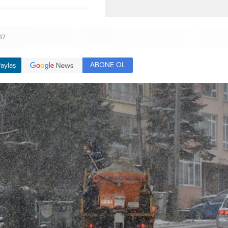
37
ABONE OL
aylaş