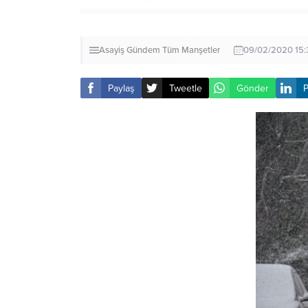
Asayiş
Gündem
Tüm Manşetler
09/02/2020 15:
Paylaş
Tweetle
Gönder
P