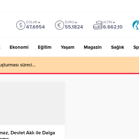
DOLAR
EURO
ALTIN
47,6954
55,1824
6.662,10
t
Ekonomi
Eğitim
Yaşam
Magazin
Sağlık
Sp
uşturması süreci…
maz, Devlet Aklı ile Dalga
çme…