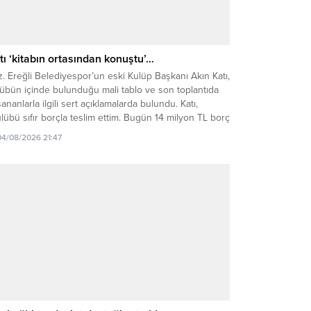
tı ‘kitabın ortasından konuştu’…
. Ereğli Belediyespor’un eski Kulüp Başkanı Akın Katı,
übün içinde bulunduğu mali tablo ve son toplantıda
ananlarla ilgili sert açıklamalarda bulundu. Katı,
lübü sıfır borçla teslim ettim. Bugün 14 milyon TL borç
kayyum süreci var. Bunun hesabı verilmelidir” dedi.
04/08/2026 21:47
. Ereğli Belediyespor’un eski Kulüp Başkanı ve iş
anı Akın...