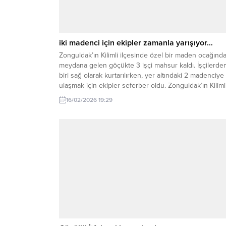
iki madenci için ekipler zamanla yarışıyor…
Zonguldak’ın Kilimli ilçesinde özel bir maden ocağınd
meydana gelen göçükte 3 işçi mahsur kaldı. İşçilerde
biri sağ olarak kurtarılırken, yer altındaki 2 madenciye
ulaşmak için ekipler seferber oldu. Zonguldak’ın Kiliml
ilçesine bağlı Gelik beldesi Dağbaca mevkisinde,
16/02/2026 19:29
Hüseyin Bektaş’a (Bektaşlar Firması) ait özel maden
ocağında öğleden sonra henüz belirlenemeyen bir
nedenle göçük...