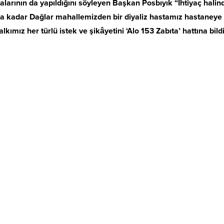
arının da yapıldığını söyleyen Başkan Posbıyık “İhtiyaç halinde
ana kadar Dağlar mahallemizden bir diyaliz hastamız hastaney
ımız her türlü istek ve şikâyetini ‘Alo 153 Zabıta’ hattına bildi