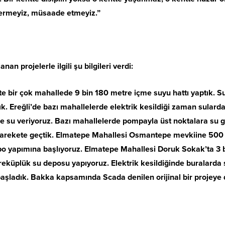
 vermeyiz, müsaade etmeyiz.”
an projelerle ilgili şu bilgileri verdi:
kte bir çok mahallede 9 bin 180 metre içme suyu hattı yaptık. 
 Ereğli’de bazı mahallelerde elektrik kesildiği zaman sularda 
e su veriyoruz. Bazı mahallelerde pompayla üst noktalara su gö
 harekete geçtik. Elmatepe Mahallesi Osmantepe mevkiine 500
o yapımına başlıyoruz. Elmatepe Mahallesi Doruk Sokak’ta 3 bin
eküplük su deposu yapıyoruz. Elektrik kesildiğinde buralard
başladık. Bakka kapsamında Scada denilen orijinal bir projeye da