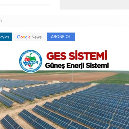
3
ABONE OL
aylaş