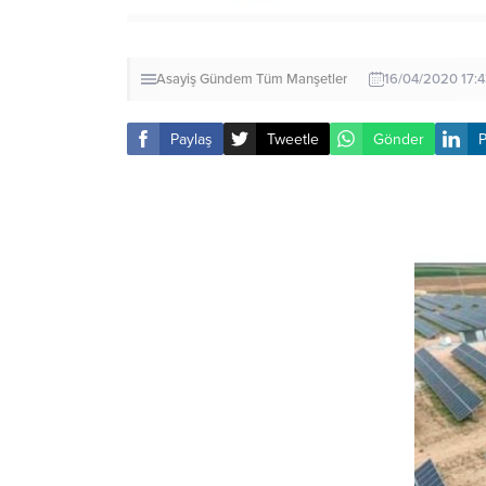
Asayiş
Gündem
Tüm Manşetler
16/04/2020 17:4
Paylaş
Tweetle
Gönder
P