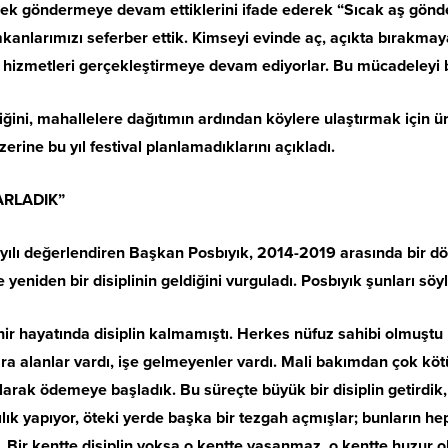
emek göndermeye devam ettiklerini ifade ederek “Sıcak aş gönd
kanlarımızı seferber ettik. Kimseyi evinde aç, açıkta bırakmay
ı hizmetleri gerçekleştirmeye devam ediyorlar. Bu mücadeleyi b
ni, mahallelere dağıtımın ardından köylere ulaştırmak için üre
zerine bu yıl festival planlamadıklarını açıkladı.
PARLADIK”
 yılı değerlendiren Başkan Posbıyık, 2014-2019 arasında bir dö
 yeniden bir disiplinin geldiğini vurguladı. Posbıyık şunları söyl
hir hayatında disiplin kalmamıştı. Herkes nüfuz sahibi olmuştu 
ara alanlar vardı, işe gelmeyenler vardı. Mali bakımdan çok kö
olarak ödemeye başladık. Bu süreçte büyük bir disiplin getirdik,
lık yapıyor, öteki yerde başka bir tezgah açmışlar; bunların heps
. Bir kentte disiplin yoksa o kentte yaşanmaz, o kentte huzur o