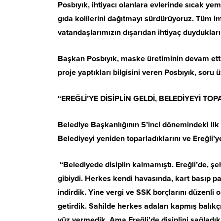
Posbıyık, ihtiyacı olanlara evlerinde sıcak y
gıda kolilerini dağıtmayı sürdürüyoruz. Tüm im
vatandaşlarımızın dışarıdan ihtiyaç duyduklar
Başkan Posbıyık, maske üretiminin devam ettiği
proje yaptıkları bilgisini veren Posbıyık, soru ü
“EREĞLİ’YE DİSİPLİN GELDİ, BELEDİYEYİ TO
Belediye Başkanlığının 5’inci dönemindeki ilk
Belediyeyi yeniden toparladıklarını ve Ereğli’ye
“Belediyede disiplin kalmamıştı. Ereğli’de, şe
gibiydi. Herkes kendi havasında, kart basıp p
indirdik. Yine vergi ve SSK borçlarını düzenli 
getirdik. Sahilde herkes adaları kapmış balıkçı
yüz vermedik. Ama Ereğli’de disiplini sağladık