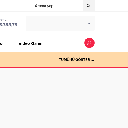
IST
°C
ZONGULDAK
3.788,73
PARÇALI BULUTLU
or
Video Galeri
TÜMÜNÜ GÖSTER →