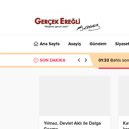
Ana Sayfa
Asayiş
Gündem
Siyase
SON DAKİKA
01:33
Bahis sor
Yılmaz, Devlet Aklı ile Dalga
Kat
Geçme…
ko