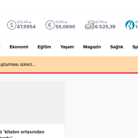
DOLAR
EURO
ALTIN
B
47,5954
55,0690
6.525,39
1
t
Ekonomi
Eğitim
Yaşam
Magazin
Sağlık
Sp
uşturması süreci…
ı ‘kitabın ortasından
nuştu’…