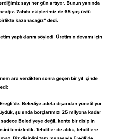
erdiğimiz sayı her gün artıyor. Bunun yanında
acağız. Zabıta ekiplerimiz de 65 yaş üstü
irlikte kazanacağız” dedi.
tim yaptıklarını söyledi. Üretimin devamı için
nem ara verdikten sonra geçen bir yıl içinde
edi:
Ereğli’de. Belediye adeta dışarıdan yönetiliyor
tüydük, şu anda borçlarımızı 25 milyona kadar
 sadece Belediyeye değil, kente bir disiplin
ini temizledik. Tehditler de aldık, tehditlere
lmaz. Biz disiplini tam manasıyla Ereğli’de