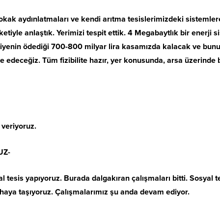
Sokak aydınlatmaları ve kendi arıtma tesislerimizdeki sistemle
tiyle anlaştık. Yerimizi tespit ettik. 4 Megabaytlık bir enerji 
ediyenin ödediği 700-800 milyar lira kasamızda kalacak ve bunu
e edeceğiz. Tüm fizibilite hazır, yer konusunda, arsa üzerinde b
 veriyoruz.
UZ-
 tesis yapıyoruz. Burada dalgakıran çalışmaları bitti. Sosyal t
l sahaya taşıyoruz. Çalışmalarımız şu anda devam ediyor.