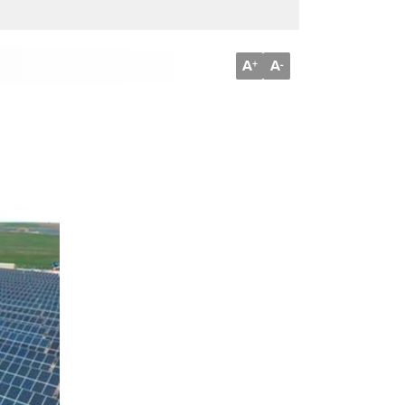
A
A
+
-