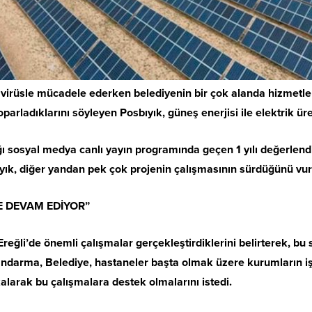
avirüsle mücadele ederken belediyenin bir çok alanda hizmetler
toparladıklarını söyleyen Posbıyık, güneş enerjisi ile elektrik ür
ığı sosyal medya canlı yayın programında geçen 1 yılı değerlend
yık, diğer yandan pek çok projenin çalışmasının sürdüğünü vurgula
 DEVAM EDİYOR”
reğli’de önemli çalışmalar gerçekleştirdiklerini belirterek, b
darma, Belediye, hastaneler başta olmak üzere kurumların işbir
kalarak bu çalışmalara destek olmalarını istedi.