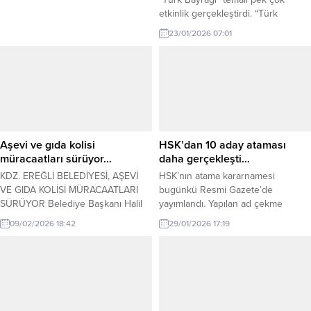
etkinlik gerçekleştirdi. “Türk
Bayrağına, Vatan Sevgisine” dikkat
23/01/2026 07:01
çekerek farkındalık oluşturmayı
amaçlayan öğretmenler ve
kursiyerler, yaptıkları çalışmalarda
Bayrağımızdan ilham alarak onu her
alanda yansıttılar. Kursiyerler,
uygun ölçüler olacak şekilde
özenle bayrak dikimi
gerçekleştirdiler. Boyama, el işi gibi
Aşevi ve gıda kolisi
HSK’dan 10 aday ataması
aktivitelere bayrak motifleri yaptılar.
müracaatları sürüyor…
daha gerçekleşti…
Giyimden...
KDZ. EREĞLİ BELEDİYESİ, AŞEVİ
HSK’nın atama kararnamesi
VE GIDA KOLİSİ MÜRACAATLARI
bugünkü Resmi Gazete’de
SÜRÜYOR Belediye Başkanı Halil
yayımlandı. Yapılan ad çekme
Posbıyık’ın talimatıyla Ramazan
sonucunda Adli Yargı’da 6 hakim ve
09/02/2026 18:42
29/01/2026 17:19
ayında aşsız kimse kalmaması için
1 savcı adayı, İdari Yargı’da ise 3
çalışmalarını yürüten Sosyal Yardım
hakim adayı atandı. Hakimler ve
İşleri Müdürlüğü, aşevi ve gıda
Savcılar Kurulunun (HSK), adli ve
kolisi yardımları için müracaatları
idari yargıdaki atama kararnamesi
almaya devam ediyor. Ayrıca
bugünkü Resmi Gazete’de
müdürlük zekat, fitre ve sadaka
yayımlandı. Buna göre, 26 Ocak