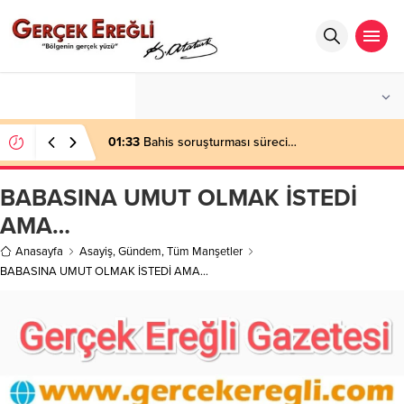
°C
ZONGULDAK
PARÇALI BULUTLU
01:33
Bahis soruşturması süreci…
BABASINA UMUT OLMAK İSTEDİ
AMA…
Anasayfa
Asayiş
,
Gündem
,
Tüm Manşetler
BABASINA UMUT OLMAK İSTEDİ AMA…