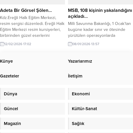
bağışlarını da alıyor. Belediye
tarihinde yapılan ad çekme
Sosyal Yardım İşleri Müdürü...
sonucuna...
Adeta Bir Görsel Şölen…
MSB, 108 kişinin yakalandığını
açıkladı…
Kdz.Ereğli Halk Eğitim Merkezi,
resim sergisi düzenledi. Ereğli Halk
Milli Savunma Bakanlığı, 1 Ocak’tan
Eğitim Merkezi resim kursiyerleri,
bugüne kadar sınır ve ötesinde
birbirinden güzel eserlerini
yürütülen operasyonlarda
sergilediler. Sergi açılışı yapıldıktan
Suriye’de toplam 743 kilometre
12/02/2026 17:02
08/01/2026 13:57
sonra Halk Eğitim Merkezi
tünelin imha edildiğini, hudutlarda
öğretmenleri sergi açılışına özel,
ise yasa dışı geçiş girişimlerinde
konser verdiler. Düzenlenen
bulunan 108 kişinin yakalandığını
Künye
Yazarlarımız
etkinlik hakkında Kdz.Ereğli Halk
açıkladı. Milli Savunma Bakanlığı
Eğitim Merkezi Müdürü Dr.Metin
(MSB), Haftalık Basın Bilgilendirme
Gazeteler
İletişim
Bozkurt konuşma yaparak, sergiye
Toplantısı’nda 2026 yılının başından
ve konsere katılım sağlayan
bugüne kadar yürütülen görev ve
misafirlere teşekkürlerini sundu.
faaliyetleri paylaştı. Bakanlık Basın...
Dünya
Ekonomi
Öğretmenlerin...
Güncel
Kültür-Sanat
Magazin
Sağlık