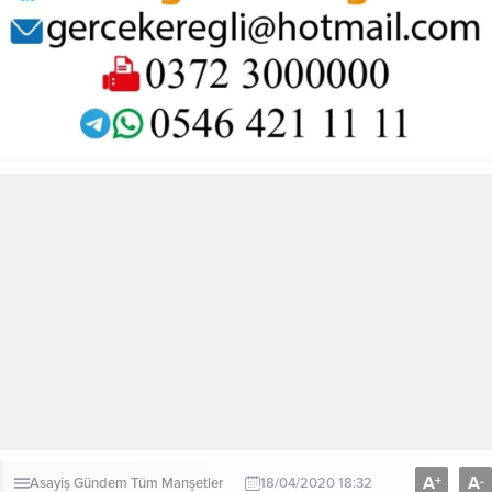
A
A
+
-
Asayiş
Gündem
Tüm Manşetler
18/04/2020 18:32