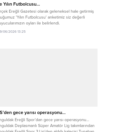
te Yılın Futbolcusu…
çek Ereğli Gazetesi olarak geleneksel hale getirmiş
uğumuz 'Yılın Futbolcusu' anketimiz siz değerli
yucularımızın oyları ile belirlendi.
19/06/2026 13:25
S’den gece yarısı operasyonu…
nguldak Ereğli Spor’dan gece yarısı operasyonu…
nguldak Deplasmanlı Süper Amatör Lig takımlarından
guldak Ereğli Spor 3.Lig’den aldığı kalecisi Tunahan