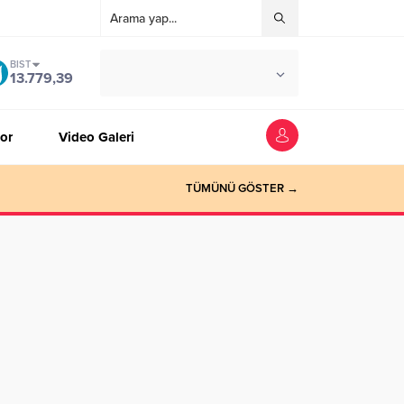
BIST
°C
ZONGULDAK
13.779,39
AZ BULUTLU
or
Video Galeri
TÜMÜNÜ GÖSTER →