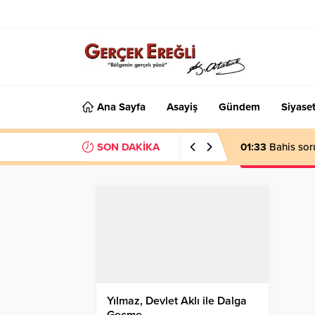
Ana Sayfa
Asayiş
Gündem
Siyase
SON DAKİKA
01:33
Bahis sor
Yılmaz, Devlet Aklı ile Dalga
Geçme…