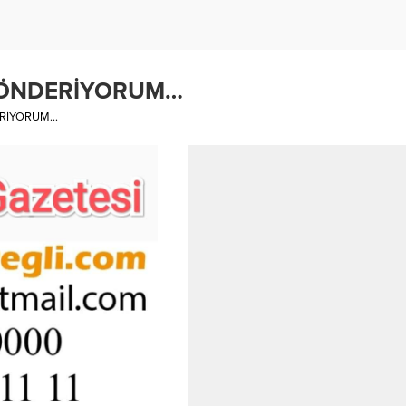
GÖNDERİYORUM…
ERİYORUM…