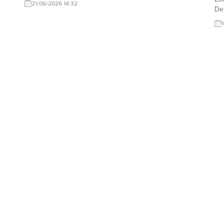
21/06/2026 14:32
Del
O
ses
yür
a
Ka
Kar