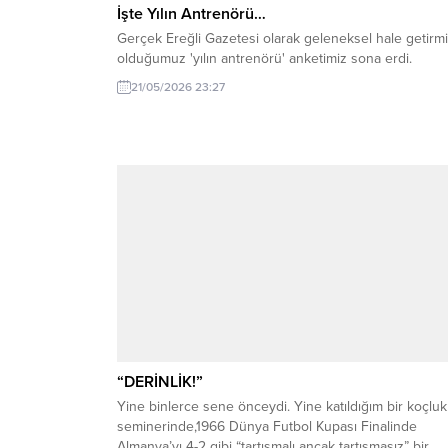
İşte Yılın Antrenörü…
Gerçek Ereğli Gazetesi olarak geleneksel hale getirm
olduğumuz 'yılın antrenörü' anketimiz sona erdi.
21/05/2026 23:27
“DERİNLİK!”
Yine binlerce sene önceydi. Yine katıldığım bir koçluk
seminerinde,1966 Dünya Futbol Kupası Finalinde
Almanya’yı 4-2 gibi “tartışmalı ancak tartışmasız” bir