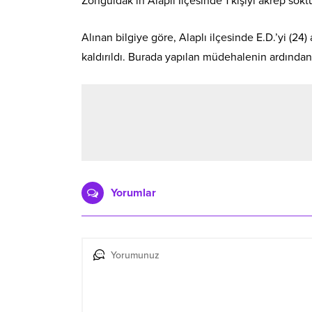
Zonguldak’ın Alaplı İlçesinde 1 kişiyi akrep sokt
Alınan bilgiye göre, Alaplı ilçesinde E.D.’yi (2
kaldırıldı. Burada yapılan müdehalenin ardından 
Yorumlar