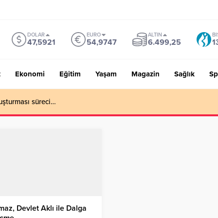
DOLAR
EURO
ALTIN
BI
47,5921
54,9747
6.499,25
1
t
Ekonomi
Eğitim
Yaşam
Magazin
Sağlık
Sp
uşturması süreci…
maz, Devlet Aklı ile Dalga
çme…