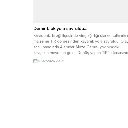
Demir blok yola savruldu…
Karadeniz Ereği ilçesinde vinç ağırlığı olarak kullanılan
malzeme TIR dorsesinden kayarak yola savruldu. Olay
sahil bandında Alemdar Müze Gemisi yakınındaki
kavşakta meydana geldi. Dönüş yapan TIR’ın kasasın
tonlarca ağırlığında olduğu değerlendirilen demir blok
14/02/2026 20:03
yola düştü. Halk otobüslerinin kalkış noktasına yakın
bölgede yaşanan olayda şans eseri yaralanan olmadı.
Düşen malzeme nedeniyle...