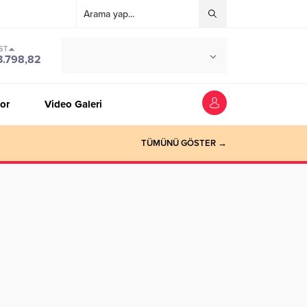
ST
°C
ZONGULDAK
3.798,82
PARÇALI BULUTLU
or
Video Galeri
TÜMÜNÜ GÖSTER →