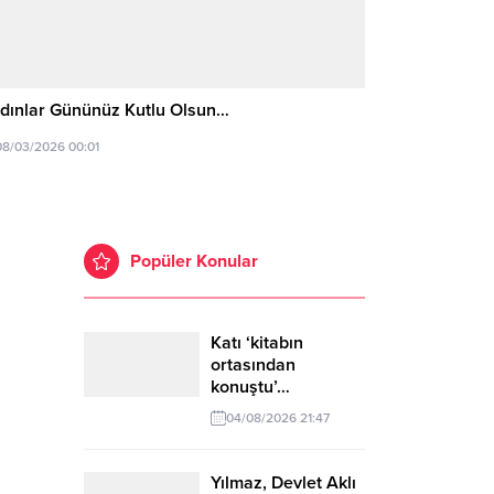
dınlar Gününüz Kutlu Olsun…
08/03/2026 00:01
Popüler Konular
Katı ‘kitabın
ortasından
konuştu’…
04/08/2026 21:47
Yılmaz, Devlet Aklı