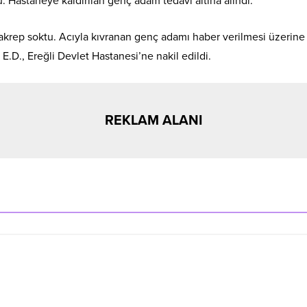
u. Hastaneye kaldırılan genç adam tedavi altına alındı.
4) akrep soktu. Acıyla kıvranan genç adamı haber verilmesi üzerine
E.D., Ereğli Devlet Hastanesi’ne nakil edildi.
REKLAM ALANI