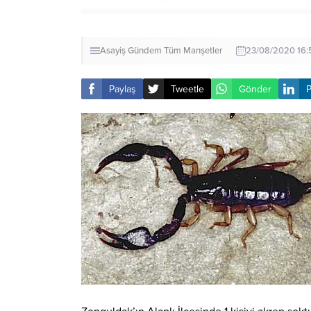
Asayiş
Gündem
Tüm Manşetler
23/08/2020 16:
Paylaş
Tweetle
Gönder
P