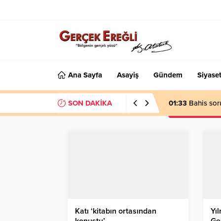
Ana Sayfa
Asayiş
Gündem
Siyase
SON DAKİKA
01:33
Bahis sor
Katı ‘kitabın ortasından
Yıl
konuştu’…
Ge