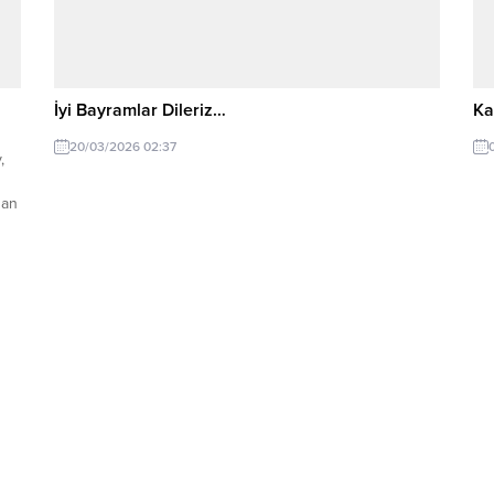
İyi Bayramlar Dileriz…
Ka
20/03/2026 02:37
,
dan