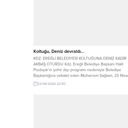
Koltuğu, Deniz devraldı…
KDZ. EREĞLİ BELEDİYESİ KOLTUĞUNA DENİZ KADİR
AKBAŞ OTURDU Kdz. Ereğli Belediye Başkanı Halil
Posbıyık’ın şehir dışı programı nedeniyle Belediye
Başkanlığına vekalet eden Muharrem Sağlam, 23 Nis
Ulusal Egemenlik ve Çocuk Bayramı nedeniyle
22/04/2026 23:50
koltuğunu Nurdan ve Ahmet Orhan Oğuz İlkokulu 2.
sınıf öğrencisi Deniz Kadir Akbaş’a devretti. Kdz. Ereğl
Belediye Başkanı...