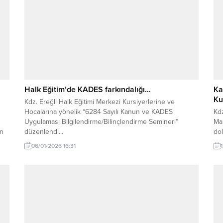
Halk Eğitim’de KADES farkındalığı…
Ka
Ku
Kdz. Ereğli Halk Eğitimi Merkezi Kursiyerlerine ve
Hocalarına yönelik “6284 Sayılı Kanun ve KADES
Kdz
Uygulaması Bilgilendirme/Bilinçlendirme Semineri”
Ma
an
düzenlendi...
dol
şu 
06/01/2026 16:31
dön
i
ber
duy