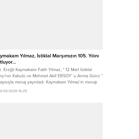
ymakam Yılmaz, İstiklal Marşımızın 105. Yılını
tluyor…
. Ereğli Kaymakamı Fatih Yılmaz, “ 12 Mart İstiklal
rşı’nın Kabulü ve Mehmet Akif ERSOY’ u Anma Günü ”
ayısıyla mesaj yayınladı. Kaymakam Yılmaz’ın mesajı
şekilde: “Milli mücadele yıllarının en ateşli olduğu
12/03/2026 16:25
emde milletimizi ayağa kaldıracak, birlik ve
aberliğimizi pekiştirecek bir milli marş gereksinimi
ulmuş ve açılan yarışmayla 12...