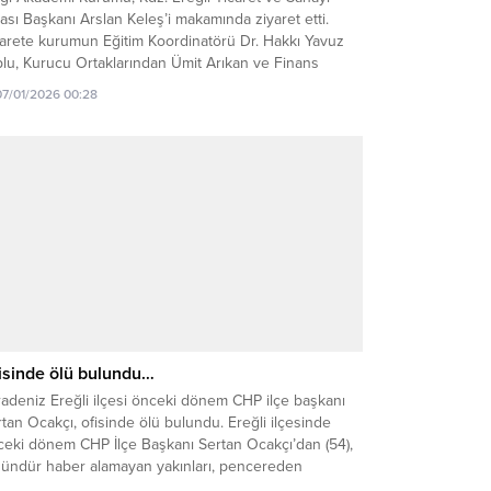
sı Başkanı Arslan Keleş’i makamında ziyaret etti.
yarete kurumun Eğitim Koordinatörü Dr. Hakkı Yavuz
lu, Kurucu Ortaklarından Ümit Arıkan ve Finans
ürü Özlem Kamer katıldı. Ziyarette, kurumun faaliyet
07/01/2026 00:28
nları, eğitim vizyonu ve Kdz. Ereğli’de yapılabilecek iş
likleri üzerine fikir alışverişinde bulunuldu. Başkan...
isinde ölü bulundu…
adeniz Ereğli ilçesi önceki dönem CHP ilçe başkanı
tan Ocakçı, ofisinde ölü bulundu. Ereğli ilçesinde
ceki dönem CHP İlçe Başkanı Sertan Ocakçı’dan (54),
gündür haber alamayan yakınları, pencereden
dikleri ofisinde Ocakçı’nın cansız bedenini buldu. Öte