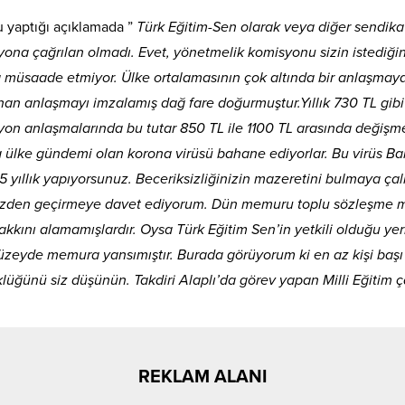
u yaptığı açıklamada ”
Türk Eğitim-Sen olarak veya diğer sendika
ona çağrılan olmadı. Evet, yönetmelik komisyonu sizin istediğin
müsaade etmiyor. Ülke ortalamasının çok altında bir anlaşmaya 
nan anlaşmayı imzalamış dağ fare doğurmuştur.Yıllık 730 TL gibi
yon anlaşmalarında bu tutar 850 TL ile 1100 TL arasında değişme
lke gündemi olan korona virüsü bahane ediyorlar. Bu virüs Balı
yıllık yapıyorsunuz. Beceriksizliğinizin mazeretini bulmaya çalı
ini gözden geçirmeye davet ediyorum. Dün memuru toplu sözleşm
nı alamamışlardır. Oysa Türk Eğitim Sen’in yetkili olduğu yerl
zeyde memura yansımıştır. Burada görüyorum ki en az kişi başı 
üğünü siz düşünün. Takdiri Alaplı’da görev yapan Milli Eğitim ça
REKLAM ALANI