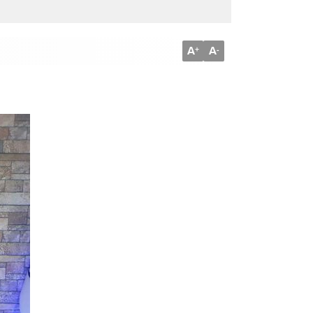
A
A
+
-