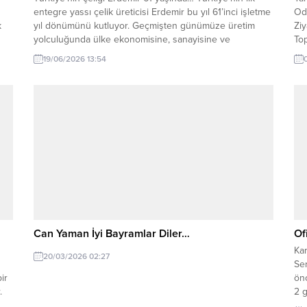
entegre yassı çelik üreticisi Erdemir bu yıl 61’inci işletme
Oda
k
yıl dönümünü kutluyor. Geçmişten günümüze üretim
Zi
yolculuğunda ülke ekonomisine, sanayisine ve
Top
ğer
istihdamına güçlü katkılar sunan Erdemir, köklü geçmişini
Müd
19/06/2026 13:54
geleceğe yön veren sürdürülebilirlik vizyonuyla
ala
İl
buluşturuyor. Küresel ölçekte yaşanan savaşlar ve
bir
belirsizliklerin hakim olduğu günümüzde dünya...
Can Yaman İyi Bayramlar Diler…
Of
Kar
20/03/2026 02:27
Ser
ir
ön
.
2 
gir