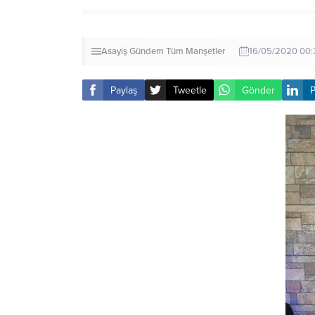
Asayiş
Gündem
Tüm Manşetler
16/05/2020 00:3
Paylaş
Tweetle
Gönder
P