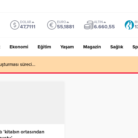
DOLAR
EURO
ALTIN
B
47,7111
55,1881
6.660,55
1
t
Ekonomi
Eğitim
Yaşam
Magazin
Sağlık
Sp
uşturması süreci…
ı ‘kitabın ortasından
nuştu’…