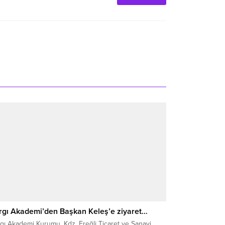
rgı Akademi’den Başkan Keleş’e ziyaret…
gı Akademi Kurumu, Kdz. Ereğli Ticaret ve Sanayi