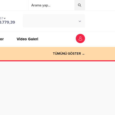
IST
°C
ZONGULDAK
3.779,39
PARÇALI BULUTLU
or
Video Galeri
TÜMÜNÜ GÖSTER →