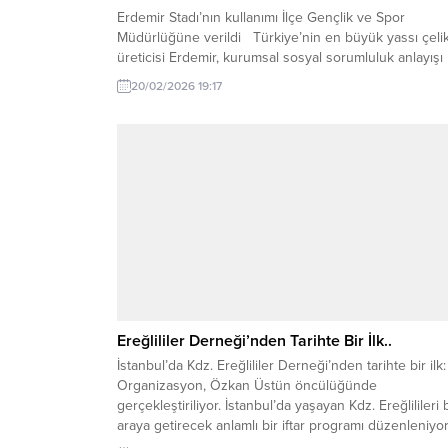
Erdemir Stadı’nın kullanımı İlçe Gençlik ve Spor
Müdürlüğüne verildi Türkiye’nin en büyük yassı çeli
üreticisi Erdemir, kurumsal sosyal sorumluluk anlayışı
doğrultusunda kurulduğu bölgede sosyal yaşama de
20/02/2026 19:17
katacak bir adım daha attı. Erdemir, futbol stadının
kullanımına yönelik olarak Zonguldak Gençlik ve Spor 
Müdürlüğü ve Karadeniz Ereğli Gençlik ve Spor...
Ereğlililer Derneği’nden Tarihte Bir İlk..
İstanbul’da Kdz. Ereğlililer Derneği’nden tarihte bir ilk:
Organizasyon, Özkan Üstün öncülüğünde
gerçekleştiriliyor. İstanbul’da yaşayan Kdz. Ereğlilileri b
araya getirecek anlamlı bir iftar programı düzenleniyor
İstanbul Kdz. Ereğlililer Derneği tarafından organize