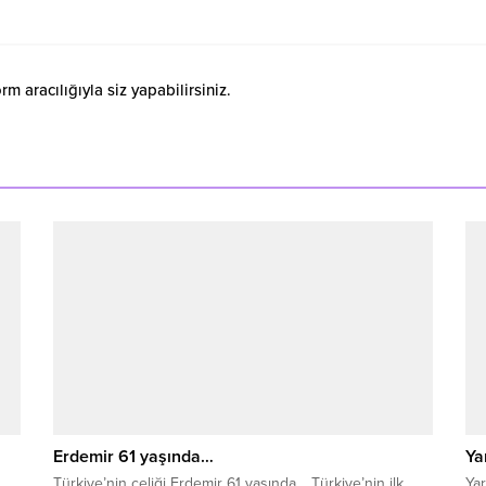
 aracılığıyla siz yapabilirsiniz.
Erdemir 61 yaşında…
Ya
Türkiye’nin çeliği Erdemir 61 yaşında… Türkiye’nin ilk
Yar