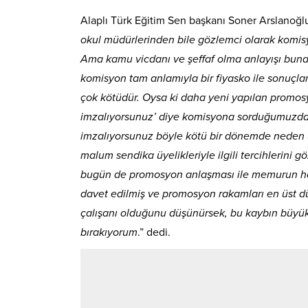
Alaplı Türk Eğitim Sen başkanı Soner Arslanoğl
okul müdürlerinden bile gözlemci olarak komisy
Ama kamu vicdanı ve şeffaf olma anlayışı buna 
komisyon tam anlamıyla bir fiyasko ile sonuçla
çok kötüdür. Oysa ki daha yeni yapılan promos
imzalıyorsunuz’ diye komisyona sorduğumuzda ü
imzalıyorsunuz böyle kötü bir dönemde neden 5 
malum sendika üyelikleriyle ilgili tercihler
bugün de promosyon anlaşması ile memurun hakkı
davet edilmiş ve promosyon rakamları en üst dü
çalışanı olduğunu düşünürsek, bu kaybın büyükl
bırakıyorum
.” dedi.