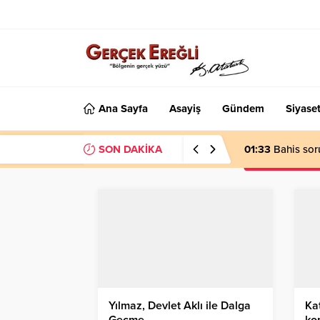
Ana Sayfa
Asayiş
Gündem
Siyase
SON DAKİKA
01:33
Bahis sor
Yılmaz, Devlet Aklı ile Dalga
Kat
Geçme…
ko