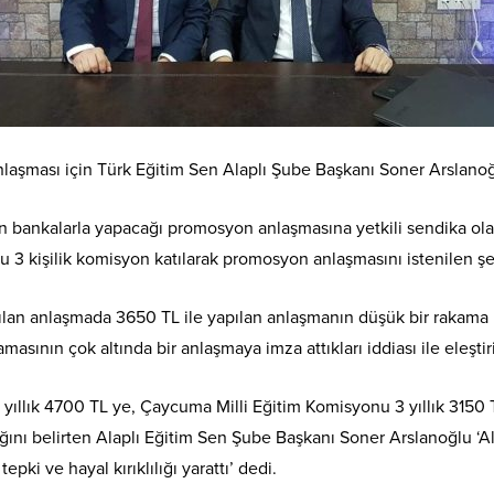
laşması için Türk Eğitim Sen Alaplı Şube Başkanı Soner Arslanoğ
çin bankalarla yapacağı promosyon anlaşmasına yetkili sendika olara
kişilik komisyon katılarak promosyon anlaşmasını istenilen şeki
ılan anlaşmada 3650 TL ile yapılan anlaşmanın düşük bir rakama imz
asının çok altında bir anlaşmaya imza attıkları iddiası ile eleştir
yıllık 4700 TL ye, Çaycuma Milli Eğitim Komisyonu 3 yıllık 3150 TL
ığını belirten Alaplı Eğitim Sen Şube Başkanı Soner Arslanoğlu ‘A
ki ve hayal kırıklılığı yarattı’ dedi.