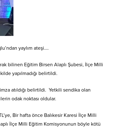
lu’ndan yaylım ateşi….
k bilinen Eğitim Birsen Alaplı Şubesi, İlçe Milli
lde yapılmadığı belirtildi.
a atıldığı belirtildi. Yetkili sendika olan
ilerin odak noktası oldular.
’ye, Bir hafta önce Balıkesir Karesi İlçe Milli
laplı İlçe Milli Eğitim Komisyonunun böyle kötü