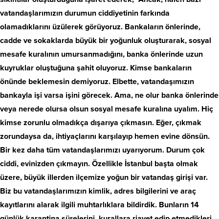
vatandaşlarımızın durumun ciddiyetinin farkında
olamadıklarını üzülerek görüyoruz. Bankaların önlerinde,
cadde ve sokaklarda büyük bir yoğunluk oluşturarak, sosyal
mesafe kuralının umursanmadığını, banka önlerinde uzun
kuyruklar oluştuğuna şahit oluyoruz. Kimse bankaların
önünde beklemesin demiyoruz. Elbette, vatandaşımızın
bankayla işi varsa işini görecek. Ama, ne olur banka önlerinde
veya nerede olursa olsun sosyal mesafe kuralına uyalım. Hiç
kimse zorunlu olmadıkça dışarıya çıkmasın. Eğer, çıkmak
zorundaysa da, ihtiyaçlarını karşılayıp hemen evine dönsün.
Bir kez daha tüm vatandaşlarımızı uyarıyorum. Durum çok
ciddi, evinizden çıkmayın. Özellikle İstanbul başta olmak
üzere, büyük illerden ilçemize yoğun bir vatandaş girişi var.
Biz bu vatandaşlarımızın kimlik, adres bilgilerini ve araç
kayıtlarını alarak ilgili muhtarlıklara bildirdik. Bunların 14
günlük karantina sürelerini, kurallara riayet edip etmedikleri,