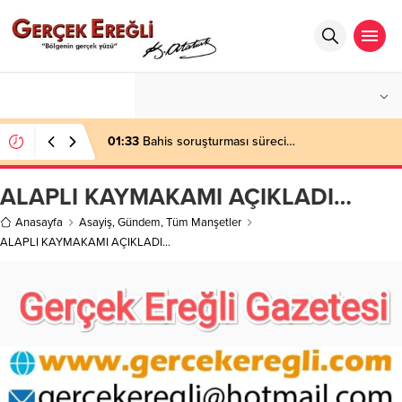
°C
ZONGULDAK
PARÇALI BULUTLU
01:33
Bahis soruşturması süreci…
ALAPLI KAYMAKAMI AÇIKLADI…
Anasayfa
Asayiş
,
Gündem
,
Tüm Manşetler
ALAPLI KAYMAKAMI AÇIKLADI…