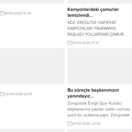
Kamyonlardaki çamurlar
18/05/2026 19:30
temizlendi…
KDZ. EREĞLİ’DE HAFRİYAT
KAMYONLARI YIKANMAYA
BAŞLADI YOLLARDAKİ ÇAMUR,
YARI YARIYA AZALDI Kdz. Ereğli’de
25/02/2026 17:37
Askeri Limanın yapımına hafriyat
taşıyan kamyonların yol açtığı
çamur deryasından sonra Belediye
Başkanı Halil Posbıyık ve halkın
gösterdiği tepkinin ardından önlem
alınmaya başlandı. Firma
yetkililerinin Başkan Posbıyık’a
yaptığı ziyaretin ardından Belediye,
Bu süreçte başkanımızın
kamyonların yıkanması için şehir
22/04/2026 23:41
yanındayız…
şebekesinden su...
Zonguldak Ereğli Spor Kulübü
başkanlarına yapılan saldırı sonrası
yazılı bir açıklama yaptı. Zonguldak
Ereğli Spor Genel Kaptanı Umut
24/02/2026 23:30
Yüksel Kuru yazılı bir açıklama