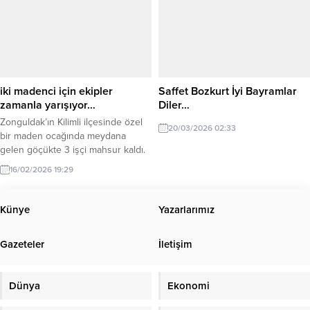
yaparak şu ifadelerde bulundu.
Öncelikle Kulübümüz Başkanı Kaan
Kocaman’a yapılan fiili saldırı
nedeni ile yaşadığımız derin
üzüntüyü belirtmek isteriz. Kdz
Ereğli Belediyespor Başkanı Recep
Yılmaz, Kulüp Başkanımız...
iki madenci için ekipler
Saffet Bozkurt İyi Bayramlar
zamanla yarışıyor…
Diler…
Zonguldak’ın Kilimli ilçesinde özel
20/03/2026 02:33
bir maden ocağında meydana
gelen göçükte 3 işçi mahsur kaldı.
İşçilerden biri sağ olarak
16/02/2026 19:29
kurtarılırken, yer altındaki 2
madenciye ulaşmak için ekipler
seferber oldu. Zonguldak’ın Kilimli
Künye
Yazarlarımız
ilçesine bağlı Gelik beldesi
Dağbaca mevkisinde, Hüseyin
Gazeteler
İletişim
Bektaş’a (Bektaşlar Firması) ait özel
maden ocağında öğleden sonra
henüz belirlenemeyen bir nedenle
Dünya
Ekonomi
göçük...