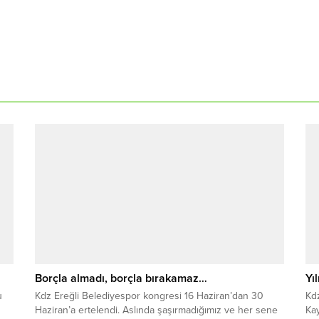
Borçla almadı, borçla bırakamaz…
Yı
u
Kdz Ereğli Belediyespor kongresi 16 Haziran’dan 30
Kdz
Haziran’a ertelendi. Aslında şaşırmadığımız ve her sene
Kay