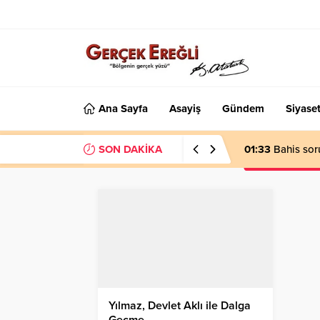
Ana Sayfa
Asayiş
Gündem
Siyase
SON DAKİKA
01:33
Bahis sor
Yılmaz, Devlet Aklı ile Dalga
Geçme…