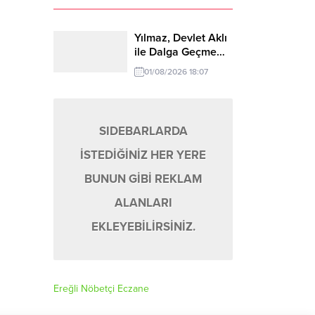
tal’ı gece yarısı operasyonu ile kadrosuna...
Yılmaz, Devlet Aklı
ile Dalga Geçme…
01/08/2026 18:07
SIDEBARLARDA
İSTEDİĞİNİZ HER YERE
BUNUN GİBİ REKLAM
ALANLARI
EKLEYEBİLİRSİNİZ.
Ereğli Nöbetçi Eczane