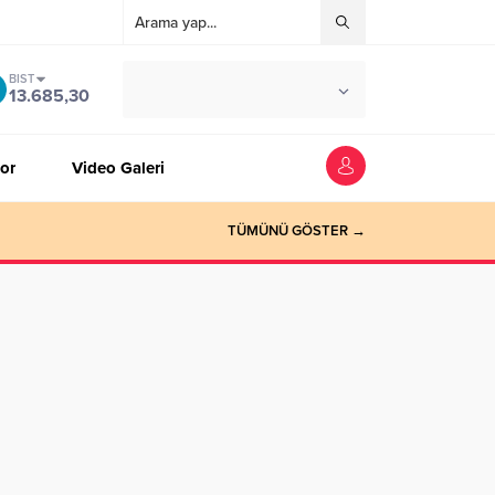
BIST
°C
ZONGULDAK
13.685,30
AZ BULUTLU
or
Video Galeri
TÜMÜNÜ GÖSTER →