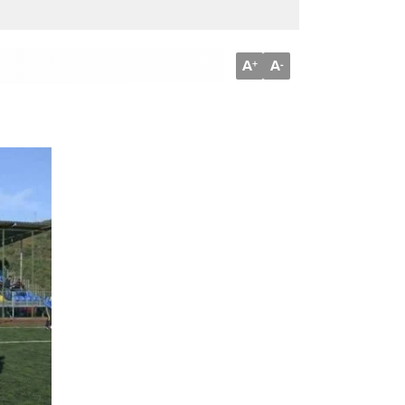
A
A
+
-