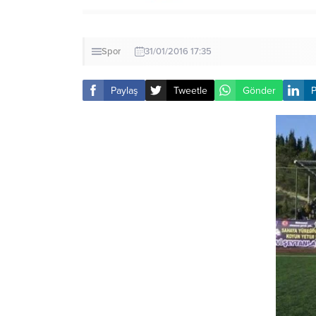
Spor
31/01/2016 17:35
Paylaş
Tweetle
Gönder
P