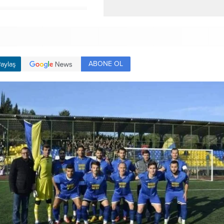
ABONE OL
aylaş