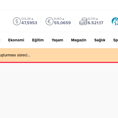
DOLAR
EURO
ALTIN
47,5953
55,0659
6.521,17
t
Ekonomi
Eğitim
Yaşam
Magazin
Sağlık
Sp
uşturması süreci…