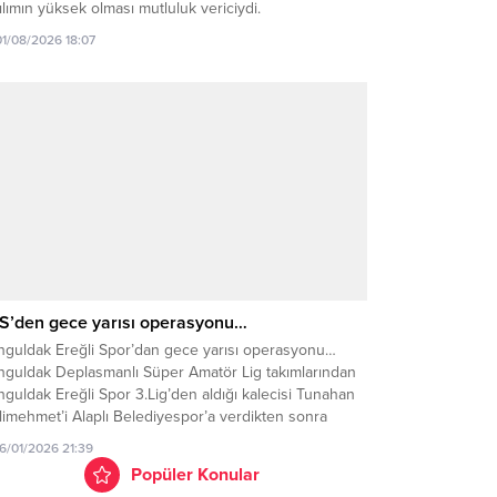
ılımın yüksek olması mutluluk vericiydi.
01/08/2026 18:07
S’den gece yarısı operasyonu…
nguldak Ereğli Spor’dan gece yarısı operasyonu…
nguldak Deplasmanlı Süper Amatör Lig takımlarından
guldak Ereğli Spor 3.Lig’den aldığı kalecisi Tunahan
imehmet’i Alaplı Belediyespor’a verdikten sonra
sizliğe bürünmüştü. Transfer çalışmalarını sessizce
16/01/2026 21:39
üten Zonguldak Ereğli Spor yine 3. Lig takımlarından
Popüler Konular
rabük İdman Yurduspor’da forma giyen Kaleci Hasan