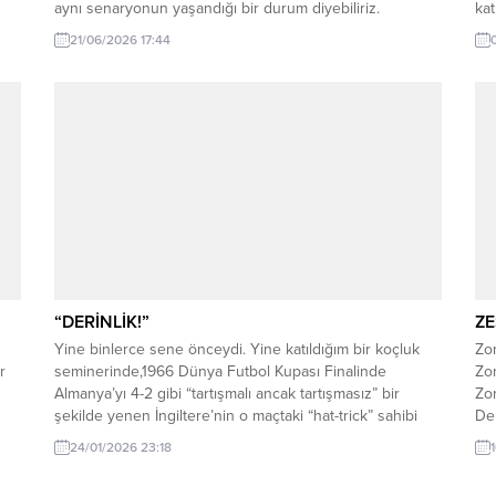
aynı senaryonun yaşandığı bir durum diyebiliriz.
kat
21/06/2026 17:44
“DERİNLİK!”
ZE
Yine binlerce sene önceydi. Yine katıldığım bir koçluk
Zo
r
seminerinde,1966 Dünya Futbol Kupası Finalinde
Zo
Almanya’yı 4-2 gibi “tartışmalı ancak tartışmasız” bir
Zon
şekilde yenen İngiltere’nin o maçtaki “hat-trick” sahibi
Del
Geoff Hurst ile tanışma ve sohbet fırsatı bulmuştum. O
ses
24/01/2026 23:18
zamanlar İngiliz Milli Takımı senelerdir süregelen bir
yür
istikrarsızlık sürecini devam ettirmekte ve turnuvalarda
Ka