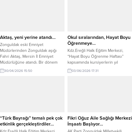
Aktaş, yeni yerine atandı…
Okul sıralarından, Hayat Boyu
Öğrenmeye…
Zonguldak eski Emniyet
Müdürlerinden Zonguldak aşığı
Kdz.Ereğli Halk Eğitim Merkezi,
Fahri Aktaş, Mersin İl Emniyet
“Hayat Boyu Öğrenme Haftası”
Müdürlüğüne atandı. Bir dönem
kapsamında kursiyerlerin yıl
Zonguldak İl Emniyet görevinde
boyunca hazırlamış oldukları
30/04/2026 15:50
03/06/2026 17:31
bulunan Manisa Emniyet Müdürü
eserler sergilendi. Atatürk Kültür
Fahri Aktaş; Cumhurbaşkanlığı
Merkezinde açılan “Hayat Boyu
genelgesiyle Mersin İl Emniyet
Öğrenme Sergisi” vatandaşlar
Müdürlüğüne atandı. Aktaş’a yeni
tarafından büyük beğeni topladı.
görevinde başarılar dileriz..
Kursiyerlerin yapmış olduğu
çalışmalar, adeta bir görsel şölen
niteliğinde olup, büyük takdir
kazandı. Gerçekleştirilen açılışta;
“Türk Bayrağı” temalı pek çok
Fikri Oğuz Aile Sağlığı Merkezi
Ereğli Cumhuriyet Başsavcısı
etkinlik gerçekleştirdiler…
İnşaatı Başlıyor…
Mustafa Erbaş, Ereğli...
Kdz.Ereğli Halk Eğitim Merkezi
AK Parti Zonguldak Milletvekili