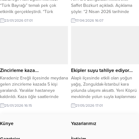
“Türk Bayrağı” temalı pek çok
Saffet Bozkurt açıkladı. Açıklama
etkinlik gerçekleştirdi. “Türk
şöyle: “2 Nisan 2026 tarihinde
Bayrağına, Vatan Sevgisine” dikkat
ihalesi yapılan Fikri Oğuz Aile
23/01/2026 07:01
17/04/2026 16:07
çekerek farkındalık oluşturmayı
Sağlığı Merkezi yapım
amaçlayan öğretmenler ve
işi kapsamında, yüklenici firmaya
kursiyerler, yaptıkları çalışmalarda
yer teslimi yapılmış olup
Bayrağımızdan ilham alarak onu her
önümüzdeki günlerde inşaat
alanda yansıttılar. Kursiyerler,
çalışmalarına başlanacaktır.”
uygun ölçüler olacak şekilde
özenle bayrak dikimi
gerçekleştirdiler. Boyama, el işi gibi
Zincirleme kaza…
Ekipler suyu tahliye ediyor…
aktivitelere bayrak motifleri yaptılar.
Karadeniz Ereğli ilçesinde meydana
Alaplı ilçesinde etkili olan yoğun
Giyimden...
gelen zincirleme kazada 5 kişi
yağış, Zonguldak-İstanbul kara
yaralandı. Yaralılar hastaneye
yolunda ulaşımı aksattı. Yeni Köprü
kaldırıldı. Kaza öğle saatlerinde
mevkiinde yolun suyla kaplanması
Elmatepe Mahallesi’ndr meydana
nedeniyle araçlar ilerlemekte
25/01/2026 16:15
21/05/2026 17:01
geldi. İddiaya göre 3 aracın karıştığı
güçlük çekerken, bölgede uzun
kazada ilk belirlemelere göre 5 kişi
trafik kuyrukları oluştu. İtfaiye
yaralandı. Yaralılar olay yerine
ekipleri biriken suyu tahliye etmek
Künye
Yazarlarımız
gelen sağlık ekiplerinin ilk
için çalışma başlattı. Alaplı ilçesinde
müdahalesinin ardından hastaneye
sabah saatlerinden itibaren etkisini