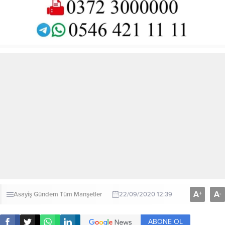
A
A
+
-
Asayiş
Gündem
Tüm Manşetler
22/09/2020 12:39
ABONE OL