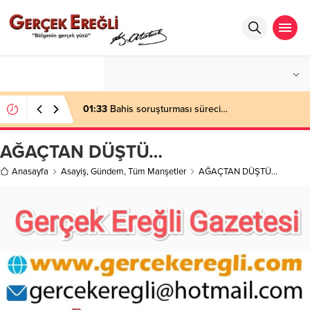
°C
ZONGULDAK
PARÇALI BULUTLU
01:33
Bahis soruşturması süreci…
AĞAÇTAN DÜŞTÜ…
Anasayfa
Asayiş
,
Gündem
,
Tüm Manşetler
AĞAÇTAN DÜŞTÜ…