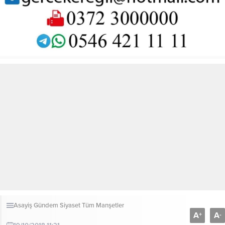
Asayiş
Gündem
Siyaset
Tüm Manşetler
A
A
+
-