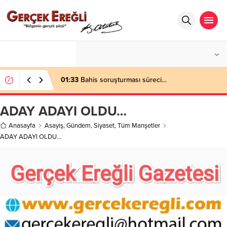
°C
ZONGULDAK
PARÇALI BULUTLU
01:33
Bahis soruşturması süreci…
ADAY ADAYI OLDU…
Anasayfa
Asayiş
,
Gündem
,
Siyaset
,
Tüm Manşetler
ADAY ADAYI OLDU…