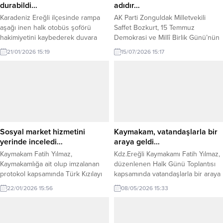
durabildi…
adıdır…
Karadeniz Ereğli ilçesinde rampa
AK Parti Zonguldak Milletvekili
aşağı inen halk otobüs şoförü
Saffet Bozkurt, 15 Temmuz
hakimiyetini kaybederek duvara
Demokrasi ve Millî Birlik Günü’nün
çarparak durabildi. Kaza ilçeye bağlı
10. yıl dönümü dolayısıyla
21/01/2026 15:19
15/07/2026 15:17
Kestaneci mahallesinde meydana
yayımladığı mesajda, 15 Temmuz’un
geldi. İddiaya göre M.Ş.
milletin iradesine sahip çıktığı tarihi
yönetimindeki 67 M 8009 plakalı
bir dönüm noktası olduğunu
halk otobüsü, rampadan aşağı
vurguladı. Bozkurt, 15 Temmuz
indiği sırada buzlu yolda
2016 gecesinde FETÖ tarafından
kontrolden çıkarak yol kenarında
gerçekleştirilen hain darbe
bulunan tek katlı bir eve çarptı.
girişiminin, Cumhurbaşkanı Recep
Çarpmanın şiddetiyle evde...
Tayyip Erdoğan’ın liderliğinde
Sosyal market hizmetini
Kaymakam, vatandaşlarla bir
milletin gösterdiği kararlı...
yerinde inceledi…
araya geldi…
Kaymakam Fatih Yılmaz,
Kdz.Ereğli Kaymakamı Fatih Yılmaz,
Kaymakamlığa ait olup imzalanan
düzenlenen Halk Günü Toplantısı
protokol kapsamında Türk Kızılayı
kapsamında vatandaşlarla bir araya
Kdz. Ereğli Şube Başkanlığı
geldi. Yapılan açıklama şu şekilde:
22/01/2026 15:56
08/05/2026 15:33
tarafından vatandaşlara hizmet
“Vatandaşlarımızın talep, öneri ve
veren Sosyal Marketi ziyaret etti.
sorunlarını tek tek dinleyerek,
Ziyarette, Kızılay İlçe Başkanı
iletilen konuların çözümü