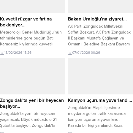
personelinin görev yeri değiştirildi.
208 kaymakamın görev yeri değişti.
17.06.2026 tarihli 2026/148 karar
Kuvvetli rüzgar ve fırtına
Bakan Uraloğlu’na ziyaret…
numaralı Cumhurbaşkanı Kararı’nın
bekleniyor…
AK Parti Zonguldak Milletvekili
eki...
Meteoroloji Genel Müdürlüğü’nün
Saffet Bozkurt, AK Parti Zonguldak
tahminlerine göre bugün Batı
İl Başkanı Mustafa Çağlayan ve
Karadeniz kıyılarında kuvvetli
Ormanlı Belediye Başkanı Bayram
rüzgar ve fırtına bekleniyor. Yapılan
Başol, Ulaştırma ve Altyapı Bakanı
18/02/2026 15:26
07/01/2026 00:26
son değerlendirmelere göre;
Abdulkadir Uraloğlu’nu makamında
bugün öğleden sonra rüzgarın, batı
ziyaret etti. Gerçekleştirilen
ve güneybatı yönlerden Düzce
ziyarette, Zonguldak genelinde
kıyılarında kuvvetli rüzgar ve fırtına
devam eden ve planlama
(50-70 km/sa), Zonguldak ve Bartın
aşamasında bulunan ulaştırma ve
kıyılarında fırtına (60-80 km/sa)
altyapı projeleri ele alındı. Heyet,
şeklinde esmesi beklendiğinden
ilin öncelikli ihtiyaç ve taleplerini...
ulaşımda aksamalar, çatı uçması,
Zonguldak’ta yeni bir heyecan
Kamyon uçuruma yuvarlandı…
ağaç devrilmesi,...
başlıyor…
Zonguldak’ın Alaplı ilçesinde
Zonguldak’ta yeni bir heyecan
meydana gelen trafik kazasında
yaşanacak. Büyük mücadele 21
kamyon uçuruma yuvarlandı.
Şubat’ta başlıyor. Zonguldak’ta
Kazada bir kişi yaralandı. Kaza;
2025-2026 sezonu İkinci Amatör
akşam saatleri üzerinde Alaplı-