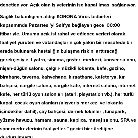
denetleniyor. Açık olan iş yelerinin ise kapatılması sağlanıyor.
Sağlık bakanlığının aldığı KORONA Virüs tedbirleri
kapsamında Pazartesi’yi Salı’ya bağlayan gece 00:00
itibariyle, Umuma açık istirahat ve eğlence yerleri olarak
faaliyet yürüten ve vatandaşların çok yakın bir mesafede bir
arada bulunarak hastalığın bulaşma riskini arttıracağı
gerekçesiyle, tiyatro, sinema, gösteri merkezi, konser salonu,
nişan-düğün salonu, çalgılı-müzikli lokanta, kafe, gazino,
birahane, taverna, kahvehane, kıraathane, kafeterya, kır
bahçesi, nargile salonu, nargile kafe, internet salonu, internet
kafe, her türlü oyun salonları (atari, playstation vb.), her türlü
kapalı çocuk oyun alanları (alışveriş merkezi ve lokanta
içindekiler dahil), çay bahçesi, dernek lokalleri, lunapark,
yüzme havuzu, hamam, sauna, kaplıca, masaj salonu, SPA ve
spor merkezlerinin faaliyetleri” geçici bir süreliğine
durdurulmuştu.