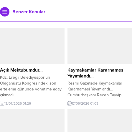
Benzer Konular
Açık Mektubumdur…
Kaymakamlar Kararnamesi
Yayımlandı…
Kdz. Ereğli Belediyespor’un
Olağanüstü Kongresindeki son
Resmi Gazetede Kaymakamlar
erteleme gününde yönetime aday
Kararnamesi Yayımlandı…
çıkmadı.
Cumhurbaşkanı Recep Tayyip
Erdoğan’ın imzasıyla yayımlanan
13/07/2026 01:26
17/06/2026 01:03
Kaymakamlar ve Vali Yardımcıları
Kararnamesi Resmi Gazete de yer
aldı. Kararname ile toplam 430
Kaymakam, Vali Yardımcısı ve
İçişleri Bakanlığı Merkez Teşkilatı