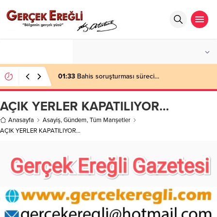
°C
ZONGULDAK
PARÇALI BULUTLU
01:33
Bahis soruşturması süreci…
AÇIK YERLER KAPATILIYOR…
Anasayfa
Asayiş
,
Gündem
,
Tüm Manşetler
AÇIK YERLER KAPATILIYOR…