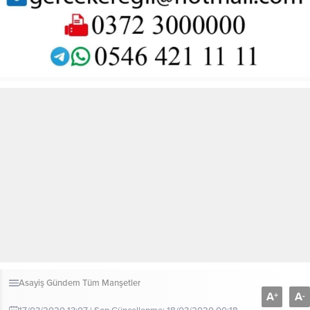
Asayiş
Gündem
Tüm Manşetler
A
A
+
-