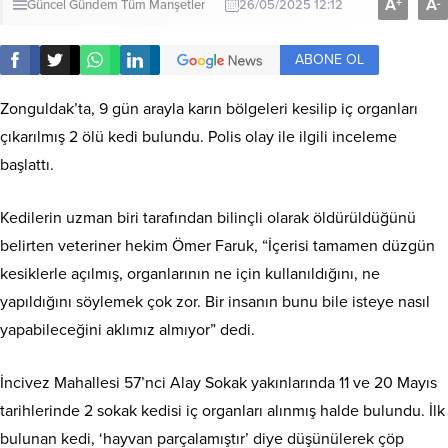
A
A
+
-
Güncel
Gündem
Tüm Manşetler
26/05/2025 12:12
ABONE OL
Zonguldak’ta, 9 gün arayla karın bölgeleri kesilip iç organları
çıkarılmış 2 ölü kedi bulundu. Polis olay ile ilgili inceleme
başlattı.
Kedilerin uzman biri tarafından bilinçli olarak öldürüldüğünü
belirten veteriner hekim Ömer Faruk, “İçerisi tamamen düzgün
kesiklerle açılmış, organlarının ne için kullanıldığını, ne
yapıldığını söylemek çok zor. Bir insanın bunu bile isteye nasıl
yapabileceğini aklımız almıyor” dedi.
İncivez Mahallesi 57’nci Alay Sokak yakınlarında 11 ve 20 Mayıs
tarihlerinde 2 sokak kedisi iç organları alınmış halde bulundu. İlk
bulunan kedi, ‘hayvan parçalamıştır’ diye düşünülerek çöp