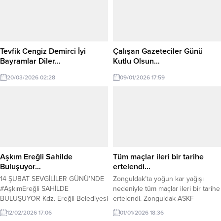
Tevfik Cengiz Demirci İyi
Çalışan Gazeteciler Günü
Bayramlar Diler…
Kutlu Olsun…
20/03/2026 02:28
09/01/2026 17:59
Aşkım Ereğli Sahilde
Tüm maçlar ileri bir tarihe
Buluşuyor…
ertelendi…
14 ŞUBAT SEVGİLİLER GÜNÜ’NDE
Zonguldak’ta yoğun kar yağışı
#AşkımEreğli SAHİLDE
nedeniyle tüm maçlar ileri bir tarihe
BULUŞUYOR Kdz. Ereğli Belediyesi
ertelendi. Zonguldak ASKF
Cumartesi günü sahilde Sevgililer
yönetimi, Zonguldak’ta yoğun kar
12/02/2026 17:06
01/01/2026 18:36
Günü etkinliği düzenliyor. Amfi
yağışı ve sahaların karla kaplı