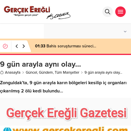
°C
ZONGULDAK
AZ BULUTLU
01:33
Bahis soruşturması süreci…
9 gün arayla aynı olay…
Anasayfa
Güncel
,
Gündem
,
Tüm Manşetler
9 gün arayla aynı olay…
Zonguldak’ta, 9 gün arayla karın bölgeleri kesilip iç organları
çıkarılmış 2 ölü kedi bulundu…