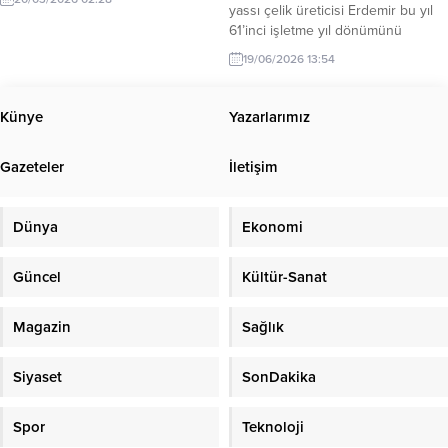
yassı çelik üreticisi Erdemir bu yıl
61’inci işletme yıl dönümünü
kutluyor. Geçmişten günümüze
19/06/2026 13:54
üretim yolculuğunda ülke
ekonomisine, sanayisine ve
istihdamına güçlü katkılar sunan
Künye
Yazarlarımız
Erdemir, köklü geçmişini geleceğe
yön veren sürdürülebilirlik
Gazeteler
İletişim
vizyonuyla buluşturuyor. Küresel
ölçekte yaşanan savaşlar ve
belirsizliklerin hakim olduğu
Dünya
Ekonomi
günümüzde dünya...
Güncel
Kültür-Sanat
Magazin
Sağlık
Siyaset
SonDakika
Spor
Teknoloji