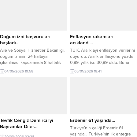
iletilen konuların çözümü
noktasında ilgili kurum müdürlerine
gerekli talimatları verdi. Toplantıda
özellikle iş talebi ve maddi yardım
başvurularında bulunan yaklaşık 10
vatandaşımızın durumları
Doğum izni başvuruları
Enflasyon rakamları
değerlendirilerek gerekli...
başladı…
açıklandı…
Aile ve Sosyal Hizmetler Bakanlığı,
TÜİK, Aralık ayı enflasyon verilerini
doğum izninin 24 haftaya
duyurdu. Aralık enflasyonu yüzde
çıkarılması kapsamında 8 haftalık
0,89, yıllık ise 30,89 oldu. Buna
ilave izin için başvuruların bugün
göre, memur ve memur emeklisi
04/05/2026 19:58
05/01/2026 18:41
itibarıyla başladığını duyurdu. Aile
için 6 aylık enflasyon farkı yüzde
ve Sosyal Hizmetler Bakanlığı,
6,85 oldu. Türkiye İstatistik Kurumu
doğum izni düzenlemesindeki yeni
(TÜİK), kasım ayı enflasyon verilerini
uygulama kapsamında annelere
duyurdu. Aralık enflasyonu yüzde
yönelik ilave izin sürecinin
0,89, yıllık ise 30,89 oldu.
başladığını açıkladı. Düzenlemeyle
Hatırlanacağı gibi Tüketici Fiyat
birlikte doğum izni süresi 24
Endeksi,...
haftaya çıkarılırken, bu süreden
Tevfik Cengiz Demirci İyi
Erdemir 61 yaşında…
yararlanmak...
Bayramlar Diler…
Türkiye’nin çeliği Erdemir 61
yaşında… Türkiye’nin ilk entegre
20/03/2026 02:28