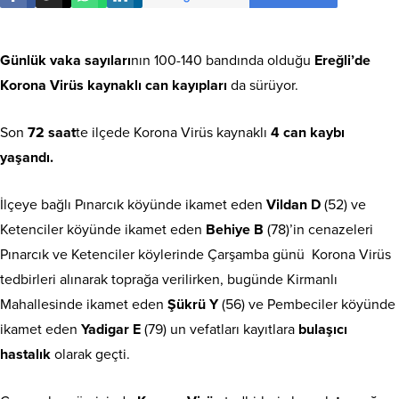
Günlük vaka sayıları
nın 100-140 bandında olduğu
Ereğli’de
Korona Virüs kaynaklı can kayıpları
da sürüyor.
Son
72 saat
te ilçede Korona Virüs kaynaklı
4 can kaybı
yaşandı.
İlçeye bağlı Pınarcık köyünde ikamet eden
Vildan D
(52) ve
Ketenciler köyünde ikamet eden
Behiye B
(78)’in cenazeleri
Pınarcık ve Ketenciler köylerinde Çarşamba günü Korona Virüs
tedbirleri alınarak toprağa verilirken, bugünde Kirmanlı
Mahallesinde ikamet eden
Şükrü Y
(56) ve Pembeciler köyünde
ikamet eden
Yadigar E
(79) un vefatları kayıtlara
bulaşıcı
hastalık
olarak geçti.