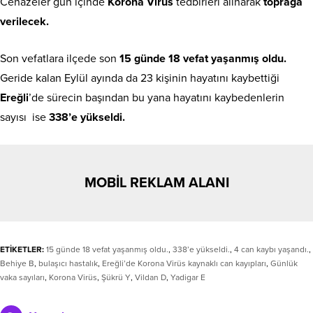
Cenazeler gün içinde
Korona Virüs
tedbirleri alınarak
toprağa
verilecek.
Son vefatlara ilçede son
15 günde 18 vefat yaşanmış oldu.
Geride kalan Eylül ayında da 23 kişinin hayatını kaybettiği
Ereğli
’de sürecin başından bu yana hayatını kaybedenlerin
sayısı ise
338’e yükseldi.
MOBİL REKLAM ALANI
ETİKETLER:
15 günde 18 vefat yaşanmış oldu.
,
338’e yükseldi.
,
4 can kaybı yaşandı.
,
Behiye B
,
bulaşıcı hastalık
,
Ereğli’de Korona Virüs kaynaklı can kayıpları
,
Günlük
vaka sayıları
,
Korona Virüs
,
Şükrü Y
,
Vildan D
,
Yadigar E