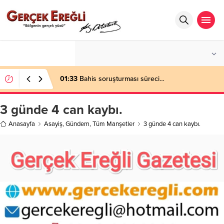
°C
ZONGULDAK
AZ BULUTLU
01:33
Bahis soruşturması süreci…
3 günde 4 can kaybı.
Anasayfa
Asayiş
,
Gündem
,
Tüm Manşetler
3 günde 4 can kaybı.