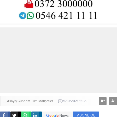
A
A
+
-
Asayiş
Gündem
Tüm Manşetler
15/10/2021 16:29
ABONE OL