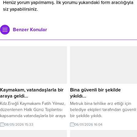
Henüz yorum yapılmamış. İlk yorumu yukarıdaki form aracılığıyla
siz yapabilirsiniz.
Benzer Konular
Kaymakam, vatandaşlarla bir
Bina güvenli bir şekilde
araya geldi…
yıkıldı…
Kdz.Ereğli Kaymakamı Fatih Yılmaz,
Metruk bina tehlike arz ettiği için
düzenlenen Halk Günü Toplantısı
belediye ekipleri tarafından güvenli
kapsamında vatandaşlarla bir araya
bir şekilde yıkıldı.
geldi. Yapılan açıklama şu şekilde:
08/05/2026 15:33
06/01/2026 16:04
“Vatandaşlarımızın talep, öneri ve
sorunlarını tek tek dinleyerek,